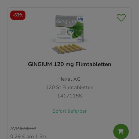
-
63%
GINGIUM 120 mg Filmtabletten
Hexal AG
120
St
Filmtabletten
14171188
Sofort lieferbar
AVP
:
92,99 €
²
0,29 €
pro 1 Stk