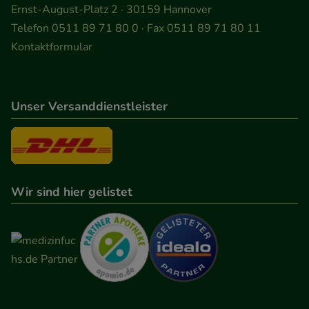
Ernst-August-Platz 2 · 30159 Hannover
Informationen über die Art und Weise der Nutzung
Telefon 0511 89 71 80 0 · Fax 0511 89 71 80 11
unserer Website sammeln, mit deren Hilfe wir
Kontaktformular
unsere Website weiter für Sie optimieren können,
den Inhalt auf unserer Website aber auch die
Werbung auf Drittseiten möglichst relevant für Sie
zu gestalten. Bitte beachten Sie, dass Daten hierfür
Unser Versanddienstleister
teilweise an Dritte wie z.B. Google oder soziale
Medien übertragen werden.
Wir sind hier gelistet