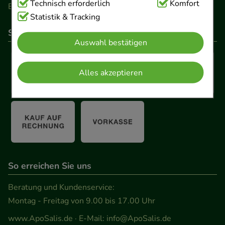
Technisch Notwendig:
Technisch erforderlich
Hierbei handelt es sich um
Komfort
Barrierefreiheitserklärung
Cookies, die für die Grundfunktionen unserer
Statistik & Tracking
Website notwendig sind (z.B. Navigation,
So können Sie bezahlen
Auswahl bestätigen
Warenkorb, Kundenkonto), weshalb auf diese nicht
verzichtet werden kann.
Alles akzeptieren
Komfort:
Diese Cookies werden genutzt um das
Einkaufserlebnis noch ansprechender zu gestalten,
beispielsweise für die Wiedererkennung des
Besuchers oder unsere Seite an bevorzugte
Verhaltensweisen (z.B. Spracheinstellung)
anzupassen. Komfort-Cookies ermöglichen es uns
So erreichen Sie uns
auch auf Ihre Bedürfnisse zugeschrittene Inhalte
anzuzeigen und unser Partnerprogramm zu
Beratung und Kundenservice:
betreiben.
Montag - Freitag von 9.00 bis 17.00 Uhr
www.ApoSalis.de
· E-Mail:
info@ApoSalis.de
Statistik & Tracking:
Hierüber lassen sich