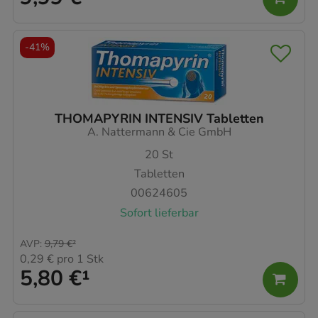
-
41%
THOMAPYRIN INTENSIV Tabletten
A. Nattermann & Cie GmbH
20
St
Tabletten
00624605
Sofort lieferbar
AVP
:
9,79 €
²
0,29 €
pro 1 Stk
5,80 €
¹