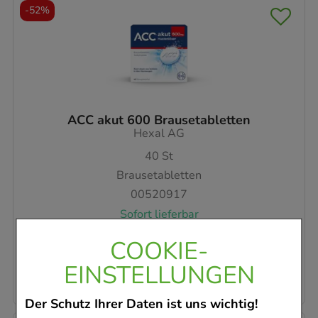
-
52%
ACC akut 600 Brausetabletten
Hexal AG
40
St
Brausetabletten
00520917
Sofort lieferbar
COOKIE-
AVP
:
36,96 €
²
0,44 €
pro 1 Stk
EINSTELLUNGEN
17,65 €
¹
Der Schutz Ihrer Daten ist uns wichtig!