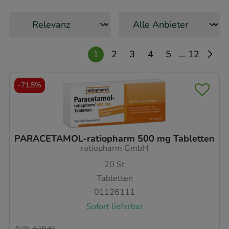
...
1
2
3
4
5
12
-
71,5%
PARACETAMOL-ratiopharm 500 mg Tabletten
ratiopharm GmbH
20
St
Tabletten
01126111
Sofort lieferbar
AVP
:
4,19 €
²