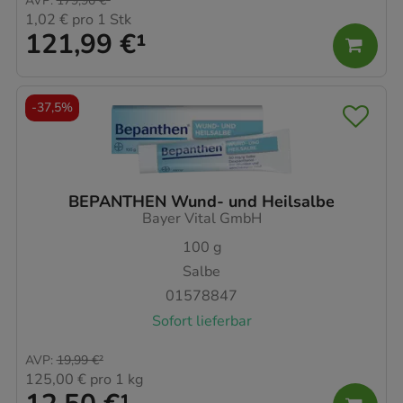
AVP
:
179,90 €
²
1,02 €
pro 1 Stk
121,99 €
¹
-
37,5%
BEPANTHEN Wund- und Heilsalbe
Bayer Vital GmbH
100
g
Salbe
01578847
Sofort lieferbar
AVP
:
19,99 €
²
125,00 €
pro 1 kg