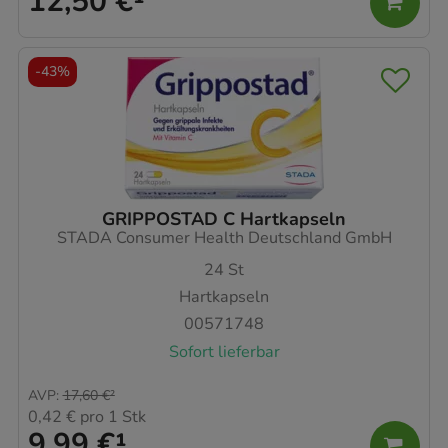
12,50 €
¹
-
43%
GRIPPOSTAD C Hartkapseln
STADA Consumer Health Deutschland GmbH
24
St
Hartkapseln
00571748
Sofort lieferbar
AVP
:
17,60 €
²
0,42 €
pro 1 Stk
9,99 €
¹