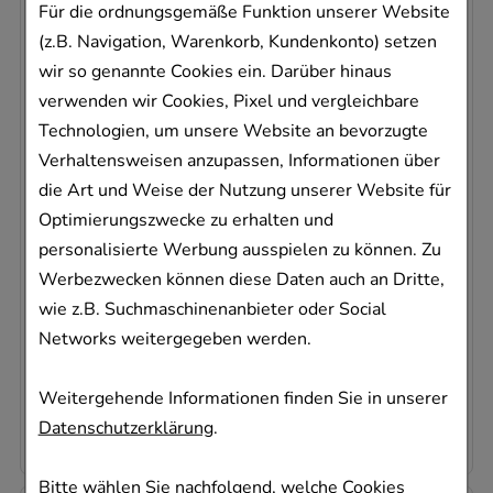
Für die ordnungsgemäße Funktion unserer Website
-
36,5%
(z.B. Navigation, Warenkorb, Kundenkonto) setzen
wir so genannte Cookies ein. Darüber hinaus
verwenden wir Cookies, Pixel und vergleichbare
Technologien, um unsere Website an bevorzugte
Verhaltensweisen anzupassen, Informationen über
MAGNESIUM VERLA N Dragees
die Art und Weise der Nutzung unserer Website für
Verla-Pharm Arzneimittel GmbH & Co. KG
Optimierungszwecke zu erhalten und
200
St
personalisierte Werbung ausspielen zu können. Zu
Tabletten, magensaftresistent
Werbezwecken können diese Daten auch an Dritte,
04911945
wie z.B. Suchmaschinenanbieter oder Social
Sofort lieferbar
Networks weitergegeben werden.
AVP
:
18,99 €
²
Weitergehende Informationen finden Sie in unserer
0,06 €
pro 1 Stk
12,10 €
¹
Datenschutzerklärung
.
Bitte wählen Sie nachfolgend, welche Cookies