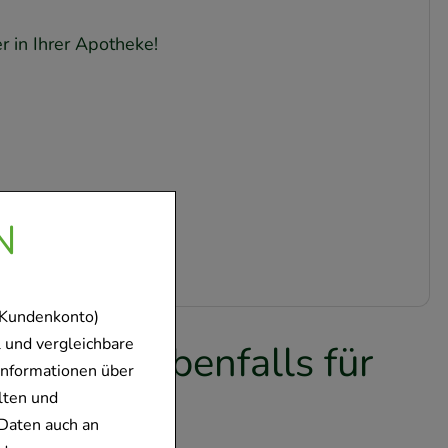
r in Ihrer Apotheke!
N
 Kundenkonto)
 und vergleichbare
en sich ebenfalls für
Informationen über
en
lten und
Daten auch an