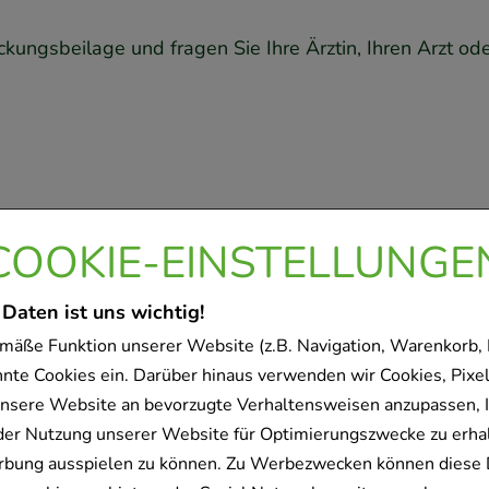
ungsbeilage und fragen Sie Ihre Ärztin, Ihren Arzt ode
COOKIE-EINSTELLUNGE
 Daten ist uns wichtig!
mäße Funktion unserer Website (z.B. Navigation, Warenkorb,
nnte Cookies ein. Darüber hinaus verwenden wir Cookies, Pixel
rodukt gekauft haben, hab
nsere Website an bevorzugte Verhaltensweisen anzupassen, 
olgende Artikel entschied
der Nutzung unserer Website für Optimierungszwecke zu erha
rbung ausspielen zu können. Zu Werbezwecken können diese 