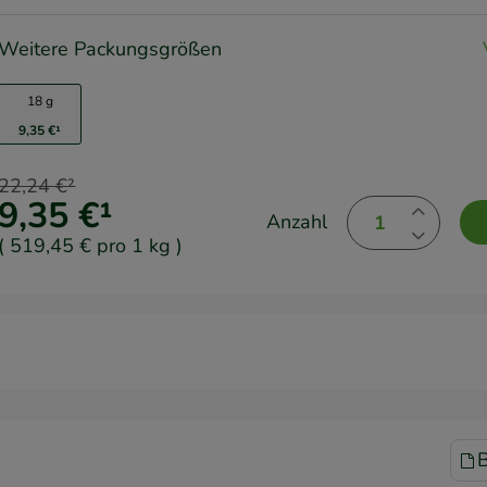
Weitere Packungsgrößen
18 g
9,35 €
¹
22,24 €
²
9,35 €
¹
Anzahl
(
519,45 €
pro 1 kg
)
B