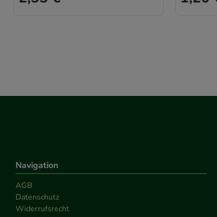
Statistik & Trackin
unserer Website sa
den Inhalt auf unse
gestalten. Bitte be
Medien übertragen
Navigation
AGB
Datenschutz
Widerrufsrecht