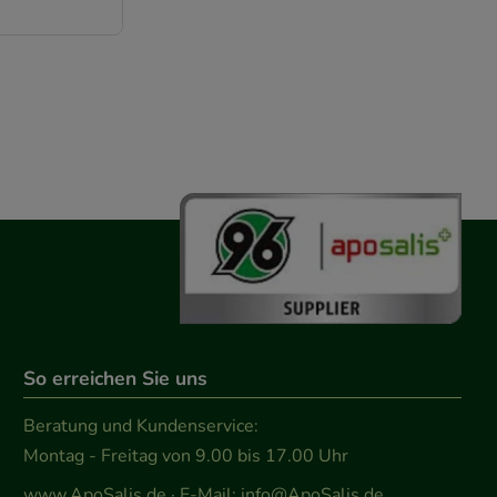
der Nutzung
timieren können,
elevant für Sie zu
gle oder soziale
So erreichen Sie uns
Beratung und Kundenservice:
Montag - Freitag von 9.00 bis 17.00 Uhr
www.ApoSalis.de
· E-Mail:
info@ApoSalis.de