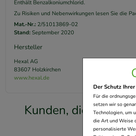
Enthält Benzalkoniumchlorid.
Zu Risiken und Nebenwirkungen lesen Sie die Pack
Mat.-Nr.:
2/51013869-02
Stand:
September 2020
Hersteller
Hexal AG
83607 Holzkirchen
www.hexal.de
Der Schutz Ihrer
Für die ordnungsge
setzen wir so gena
Kunden, die dieses P
Technologien, um u
f
die Art und Weise 
personalisierte We