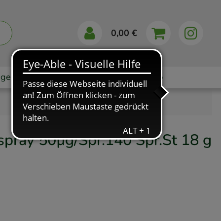
0,00 €
gebote
Markenshops
Ratgeber
App
ray 50µg/Spr.140 Spr.St
18 g