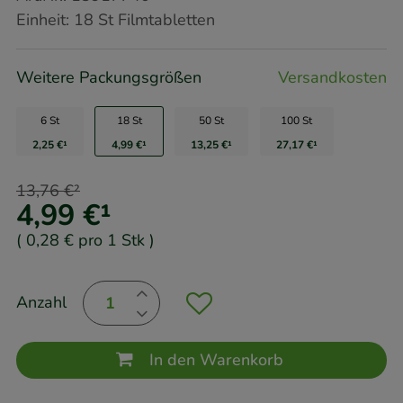
Einheit:
18
St
Filmtabletten
Weitere Packungsgrößen
Versandkosten
6 St
18 St
50 St
100 St
2,25 €
¹
4,99 €
¹
13,25 €
¹
27,17 €
¹
13,76 €
²
4,99 €
¹
(
0,28 €
pro 1 Stk
)
Anzahl
In den Warenkorb