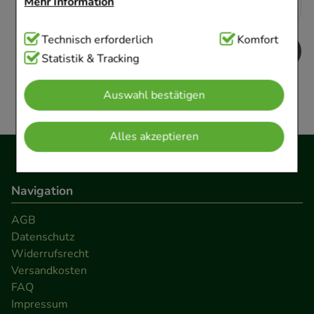
Mehr Information
Technisch Notwendig:
Technisch erforderlich
Hierbei handelt es sich um
Komfort
Cookies, die für die Grundfunktionen unserer
Statistik & Tracking
Website notwendig sind (z.B. Navigation,
Auswahl bestätigen
Warenkorb, Kundenkonto), weshalb auf diese nicht
verzichtet werden kann.
Alles akzeptieren
Komfort:
Diese Cookies werden genutzt um das
Einkaufserlebnis noch ansprechender zu gestalten,
Navigation
beispielsweise für die Wiedererkennung des
Besuchers oder unsere Seite an bevorzugte
AGB
Verhaltensweisen (z.B. Spracheinstellung)
Datenschutz
anzupassen. Komfort-Cookies ermöglichen es uns
Widerrufsrecht
auch auf Ihre Bedürfnisse zugeschrittene Inhalte
Versandkosten
anzuzeigen und unser Partnerprogramm zu
FAQ
Impressum
betreiben.