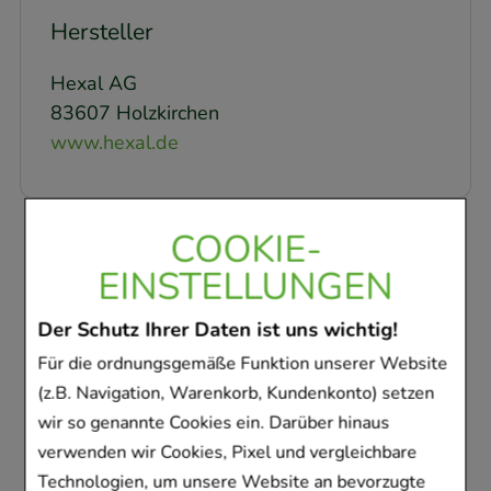
Hersteller
Hexal AG
83607 Holzkirchen
www.hexal.de
COOKIE-
Kunden, die dieses
EINSTELLUNGEN
Produkt gekauft
Der Schutz Ihrer Daten ist uns wichtig!
haben, haben sich
Für die ordnungsgemäße Funktion unserer Website
ebenfalls für folgende
(z.B. Navigation, Warenkorb, Kundenkonto) setzen
Artikel entschieden
wir so genannte Cookies ein. Darüber hinaus
verwenden wir Cookies, Pixel und vergleichbare
Technologien, um unsere Website an bevorzugte