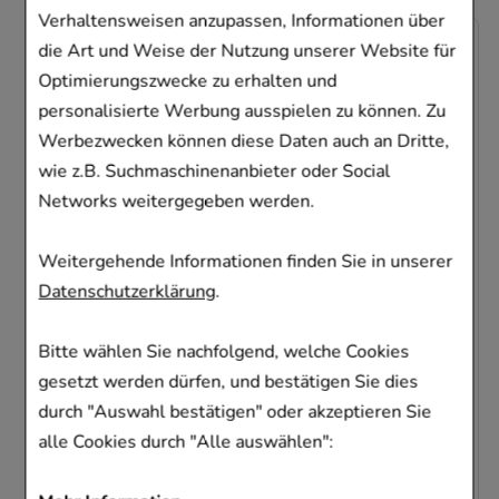
Verhaltensweisen anzupassen, Informationen über
-
60,5%
die Art und Weise der Nutzung unserer Website für
Optimierungszwecke zu erhalten und
personalisierte Werbung ausspielen zu können. Zu
Werbezwecken können diese Daten auch an Dritte,
wie z.B. Suchmaschinenanbieter oder Social
Networks weitergegeben werden.
MOMETAHEXAL Heuschnupfenspray
50µg/Spr.60 Spr.St.
Weitergehende Informationen finden Sie in unserer
Hexal AG
Datenschutzerklärung
.
10
g
Nasenspray
11077448
Bitte wählen Sie nachfolgend, welche Cookies
gesetzt werden dürfen, und bestätigen Sie dies
Sofort lieferbar
durch "Auswahl bestätigen" oder akzeptieren Sie
AVP
:
13,60 €
²
alle Cookies durch "Alle auswählen":
535,00 €
pro 1 kg
5,35 €
¹