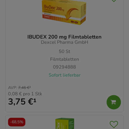
IBUDEX 200 mg Filmtabletten
Dexcel Pharma GmbH
50
St
Filmtabletten
09294888
Sofort lieferbar
AVP
:
7,46 €
²
0,08 €
pro 1 Stk
3,75 €
¹
-
68,5%