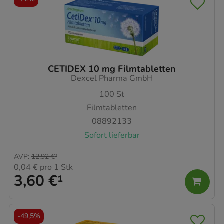
CETIDEX 10 mg Filmtabletten
Dexcel Pharma GmbH
100
St
Filmtabletten
08892133
Sofort lieferbar
AVP
:
12,92 €
²
0,04 €
pro 1 Stk
3,60 €
¹
-
49,5%