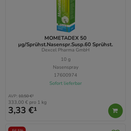
MOMETADEX 50
µg/Sprühst.Nasenspr.Susp.60 Sprühst.
Dexcel Pharma GmbH
10
g
Nasenspray
17600974
Sofort lieferbar
AVP
:
10,50 €
²
333,00 €
pro 1 kg
3,33 €
¹
-
56,5%