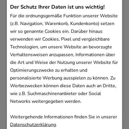
Der Schutz Ihrer Daten ist uns wichtig!
Für die ordnungsgemäße Funktion unserer Website
(z.B. Navigation, Warenkorb, Kundenkonto) setzen
wir so genannte Cookies ein. Darüber hinaus
CETIDEX 10 mg Filmtabletten
verwenden wir Cookies, Pixel und vergleichbare
Dexcel Pharma GmbH
Technologien, um unsere Website an bevorzugte
50
St
Verhaltensweisen anzupassen, Informationen über
Filmtabletten
die Art und Weise der Nutzung unserer Website für
08892127
Optimierungszwecke zu erhalten und
Sofort lieferbar
personalisierte Werbung ausspielen zu können. Zu
Werbezwecken können diese Daten auch an Dritte,
AVP
:
6,96 €
²
wie z.B. Suchmaschinenanbieter oder Social
0,04 €
pro 1 Stk
1,75 €
¹
Networks weitergegeben werden.
Weitergehende Informationen finden Sie in unserer
-
74,5%
Datenschutzerklärung
.