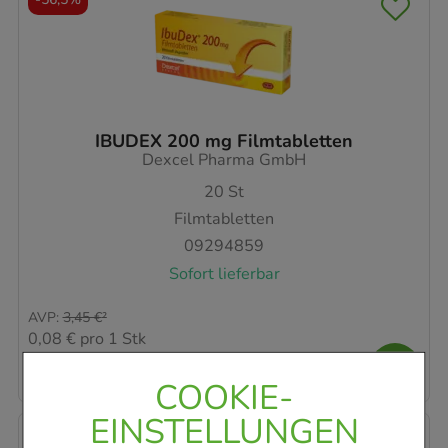
IBUDEX 200 mg Filmtabletten
Dexcel Pharma GmbH
20
St
Filmtabletten
09294859
Sofort lieferbar
AVP
:
3,45 €
²
0,08 €
pro 1 Stk
1,50 €
¹
COOKIE-
EINSTELLUNGEN
-
75%