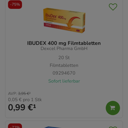
-
75%
IBUDEX 400 mg Filmtabletten
Dexcel Pharma GmbH
20
St
Filmtabletten
09294670
Sofort lieferbar
AVP
:
3,95 €
²
0,05 €
pro 1 Stk
0,99 €
¹
-
72%