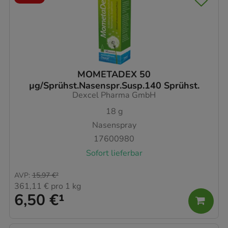
MOMETADEX 50
µg/Sprühst.Nasenspr.Susp.140 Sprühst.
Dexcel Pharma GmbH
18
g
Nasenspray
17600980
Sofort lieferbar
AVP
:
15,97 €
²
361,11 €
pro 1 kg
6,50 €
¹