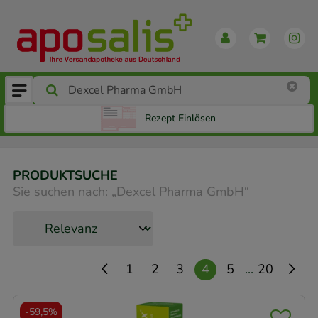
Rezept Einlösen
PRODUKTSUCHE
Sie suchen nach:
„
Dexcel Pharma GmbH
“
...
1
2
3
4
5
20
-
59,5%