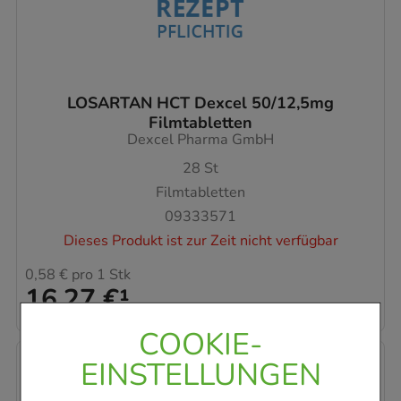
LOSARTAN HCT Dexcel 50/12,5mg
Filmtabletten
Dexcel Pharma GmbH
28
St
Filmtabletten
09333571
Dieses Produkt ist zur Zeit nicht verfügbar
0,58 €
pro 1 Stk
16,27 €
¹
COOKIE-
EINSTELLUNGEN