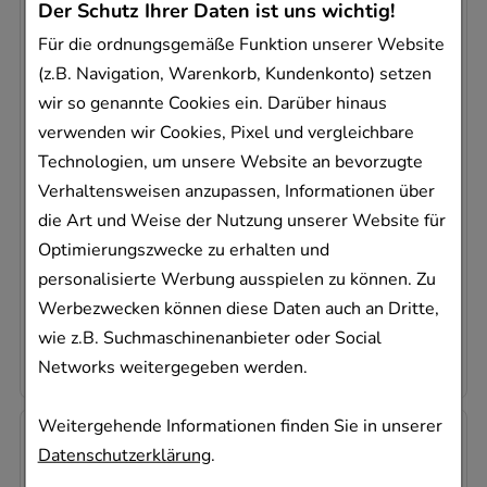
Der Schutz Ihrer Daten ist uns wichtig!
Für die ordnungsgemäße Funktion unserer Website
(z.B. Navigation, Warenkorb, Kundenkonto) setzen
wir so genannte Cookies ein. Darüber hinaus
LOSARTAN HCT Dexcel 100/12,5mg
verwenden wir Cookies, Pixel und vergleichbare
Filmtabletten
Technologien, um unsere Website an bevorzugte
Dexcel Pharma GmbH
Verhaltensweisen anzupassen, Informationen über
98
St
die Art und Weise der Nutzung unserer Website für
Filmtabletten
Optimierungszwecke zu erhalten und
08999109
personalisierte Werbung ausspielen zu können. Zu
Dieses Produkt ist zur Zeit nicht verfügbar
Werbezwecken können diese Daten auch an Dritte,
0,30 €
pro 1 Stk
wie z.B. Suchmaschinenanbieter oder Social
28,95 €
¹
Networks weitergegeben werden.
Weitergehende Informationen finden Sie in unserer
Datenschutzerklärung
.