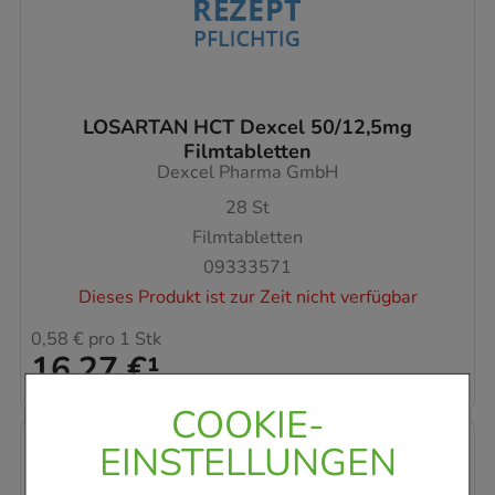
LOSARTAN HCT Dexcel 50/12,5mg
Filmtabletten
Dexcel Pharma GmbH
28
St
Filmtabletten
09333571
Dieses Produkt ist zur Zeit nicht verfügbar
0,58 €
pro 1 Stk
16,27 €
¹
COOKIE-
EINSTELLUNGEN