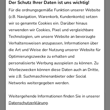
Der Schutz Ihrer Daten ist uns wichtig!
Für die ordnungsgemäße Funktion unserer Website
(z.B. Navigation, Warenkorb, Kundenkonto) setzen
wir so genannte Cookies ein. Darüber hinaus
LOSARTAN HCT Dexcel 100/12,5mg
verwenden wir Cookies, Pixel und vergleichbare
Filmtabletten
Technologien, um unsere Website an bevorzugte
Dexcel Pharma GmbH
Verhaltensweisen anzupassen, Informationen über
98
St
die Art und Weise der Nutzung unserer Website für
Filmtabletten
Optimierungszwecke zu erhalten und
08999109
personalisierte Werbung ausspielen zu können. Zu
Dieses Produkt ist zur Zeit nicht verfügbar
Werbezwecken können diese Daten auch an Dritte,
0,30 €
pro 1 Stk
wie z.B. Suchmaschinenanbieter oder Social
28,95 €
¹
Networks weitergegeben werden.
Weitergehende Informationen finden Sie in unserer
Datenschutzerklärung
.