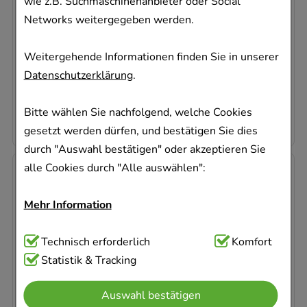
wie z.B. Suchmaschinenanbieter oder Social
Networks weitergegeben werden.
30
St
Tabletten
Weitergehende Informationen finden Sie in unserer
09611900
Datenschutzerklärung
.
Dieses Produkt ist zur Zeit nicht verfügbar
0,43 €
pro 1 Stk
Bitte wählen Sie nachfolgend, welche Cookies
12,82 €
¹
gesetzt werden dürfen, und bestätigen Sie dies
durch "Auswahl bestätigen" oder akzeptieren Sie
alle Cookies durch "Alle auswählen":
Mehr Information
Technisch Notwendig:
Technisch erforderlich
Hierbei handelt es sich um
Komfort
Cookies, die für die Grundfunktionen unserer
Statistik & Tracking
BISOPROLOL Dexcel 2,5 mg Tabletten
Website notwendig sind (z.B. Navigation,
Dexcel Pharma GmbH
Auswahl bestätigen
Warenkorb, Kundenkonto), weshalb auf diese nicht