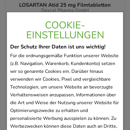
LOSARTAN Atid 25 mg Filmtabletten
Dexcel Pharma GmbH
56
St
COOKIE-
Filmtabletten
EINSTELLUNGEN
00615948
Dieses Produkt ist zur Zeit nicht verfügbar
Der Schutz Ihrer Daten ist uns wichtig!
0,30 €
pro 1 Stk
Für die ordnungsgemäße Funktion unserer Website
17,03 €
¹
(z.B. Navigation, Warenkorb, Kundenkonto) setzen
wir so genannte Cookies ein. Darüber hinaus
verwenden wir Cookies, Pixel und vergleichbare
Technologien, um unsere Website an bevorzugte
Verhaltensweisen anzupassen, Informationen über
die Art und Weise der Nutzung unserer Website für
Optimierungszwecke zu erhalten und
personalisierte Werbung ausspielen zu können. Zu
Werbezwecken können diese Daten auch an Dritte,
LOSARTAN Atid 25 mg Filmtabletten