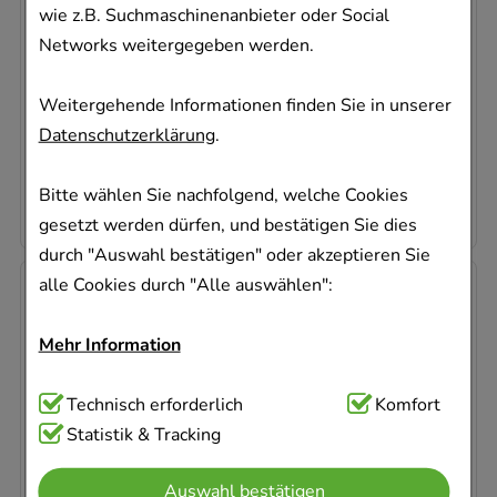
Dexcel Pharma GmbH
wie z.B. Suchmaschinenanbieter oder Social
Networks weitergegeben werden.
28
St
Filmtabletten
Weitergehende Informationen finden Sie in unserer
00615931
Datenschutzerklärung
.
Dieses Produkt ist zur Zeit nicht verfügbar
0,52 €
pro 1 Stk
Bitte wählen Sie nachfolgend, welche Cookies
14,64 €
¹
gesetzt werden dürfen, und bestätigen Sie dies
durch "Auswahl bestätigen" oder akzeptieren Sie
alle Cookies durch "Alle auswählen":
Mehr Information
Technisch Notwendig:
Technisch erforderlich
Hierbei handelt es sich um
Komfort
Cookies, die für die Grundfunktionen unserer
Statistik & Tracking
CARVEDILOL Atid 3,125 mg Tabletten
Website notwendig sind (z.B. Navigation,
Dexcel Pharma GmbH
Auswahl bestätigen
Warenkorb, Kundenkonto), weshalb auf diese nicht