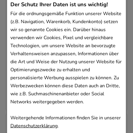
Der Schutz Ihrer Daten ist uns wichtig!
Für die ordnungsgemäße Funktion unserer Website
(z.B. Navigation, Warenkorb, Kundenkonto) setzen
wir so genannte Cookies ein. Darüber hinaus
FONDAPARINUX-Natrium beta 10mg/0,8ml
verwenden wir Cookies, Pixel und vergleichbare
Inj.-L.F.-Sp.
Technologien, um unsere Website an bevorzugte
betapharm Arzneimittel GmbH
Verhaltensweisen anzupassen, Informationen über
10
St
die Art und Weise der Nutzung unserer Website für
Injektionslösung
Optimierungszwecke zu erhalten und
09225054
personalisierte Werbung ausspielen zu können. Zu
Dieses Produkt ist zur Zeit nicht verfügbar
Werbezwecken können diese Daten auch an Dritte,
18,67 €
pro 1 Stk
wie z.B. Suchmaschinenanbieter oder Social
186,70 €
¹
Networks weitergegeben werden.
Weitergehende Informationen finden Sie in unserer
Datenschutzerklärung
.