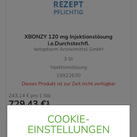
XBONZY 120 mg Injektionslösung
i.e.Durchstechfl.
betapharm Arzneimittel GmbH
3
St
Injektionslösung
19922630
Dieses Produkt ist zur Zeit nicht verfügbar
243,14 €
pro 1 Stk
729,43 €
¹
COOKIE-
EINSTELLUNGEN