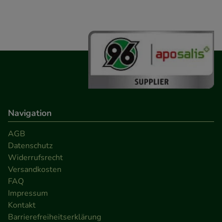
Besuchers oder unsere Seite an bevorzugte
Verhaltensweisen (z.B. Spracheinstellung)
anzupassen. Komfort-Cookies ermöglichen es uns
auch auf Ihre Bedürfnisse zugeschrittene Inhalte
anzuzeigen und unser Partnerprogramm zu
betreiben.
Statistik & Tracking:
Hierüber lassen sich
Navigation
Informationen über die Art und Weise der Nutzung
unserer Website sammeln, mit deren Hilfe wir
AGB
unsere Website weiter für Sie optimieren können,
Datenschutz
den Inhalt auf unserer Website aber auch die
Widerrufsrecht
Werbung auf Drittseiten möglichst relevant für Sie
Versandkosten
zu gestalten. Bitte beachten Sie, dass Daten hierfür
FAQ
Impressum
teilweise an Dritte wie z.B. Google oder soziale
Kontakt
Medien übertragen werden.
Barrierefreiheitserklärung