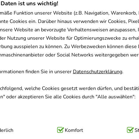
 Daten ist uns wichtig!
Dieses Produkt ist zur Zeit nicht verfügbar
mäße Funktion unserer Website (z.B. Navigation, Warenkorb,
nnte Cookies ein. Darüber hinaus verwenden wir Cookies, Pixel
nsere Website an bevorzugte Verhaltensweisen anzupassen, 
CONIUM F Komplex 61 Dil
der Nutzung unserer Website für Optimierungszwecke zu erha
NESTMANN Pharma GmbH
rbung ausspielen zu können. Zu Werbezwecken können diese 
50
ml
uchmaschinenanbieter oder Social Networks weitergegeben wer
Dilution
01012867
rmationen finden Sie in unserer
Datenschutzerklärung
.
achfolgend, welche Cookies gesetzt werden dürfen, und bestäti
Sofort lieferbar
" oder akzeptieren Sie alle Cookies durch "Alle auswählen":
GRINDELIA F Komplex Nr.2
NESTMANN Pharma GmbH
ig:
erlich
Hierbei handelt es sich um Cookies, die für die Grundfunk
Komfort
S
50
ml
sind (z.B. Navigation, Warenkorb, Kundenkonto), weshalb auf 