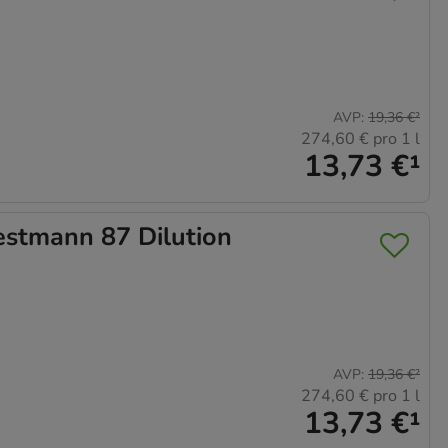
AVP
:
19,36 €
²
274,60 €
pro 1 l
13,73 €
¹
tmann 87 Dilution
AVP
:
19,36 €
²
274,60 €
pro 1 l
13,73 €
¹