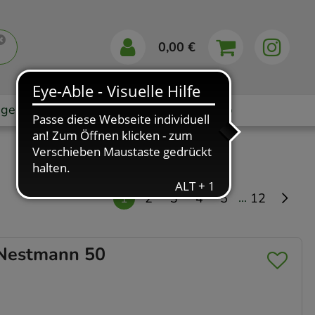
0,00 €
gebote
Markenshops
Ratgeber
App
...
1
2
3
4
5
12
estmann 50