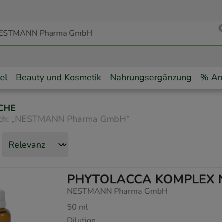
el
Beauty und Kosmetik
Nahrungsergänzung
% An
CHE
ch:
„
NESTMANN Pharma GmbH
“
PHYTOLACCA KOMPLEX N
NESTMANN Pharma GmbH
50
ml
Dilution