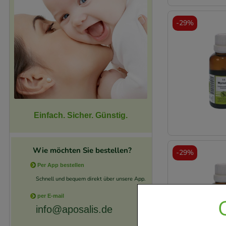
-
29%
Einfach. Sicher. Günstig.
Wie möchten Sie bestellen?
-
29%
Per App bestellen
Schnell und bequem direkt über unsere App.
per E-mail
info@aposalis.de