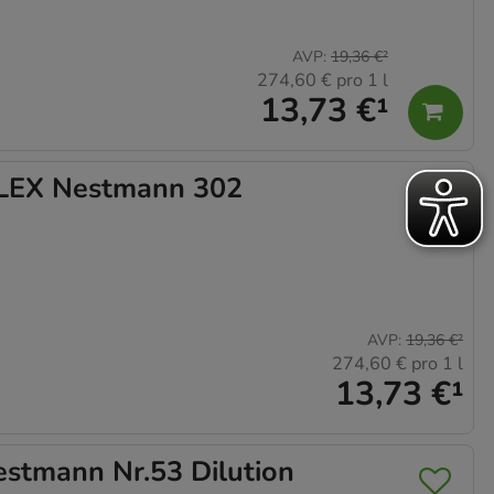
AVP
:
19,36 €
²
274,60 €
pro 1 l
13,73 €
¹
EX Nestmann 302
AVP
:
19,36 €
²
274,60 €
pro 1 l
13,73 €
¹
mann Nr.53 Dilution