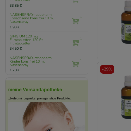
Filmtabletten
33,85 €
NASENSPRAY-ratiopharm
1
Erwachsene kons.frei
10 ml
Nasenspray
1,93 €
GINGIUM 120 mg
1
Filmtabletten
120 St
Filmtabletten
34,50 €
NASENSPRAY-ratiopharm
1
Kinder kons.frei
10 ml
Nasenspray
-
29%
1,70 €
meine Versandapotheke . .
..bietet mir geprüfte, preisgünstige Produkte.