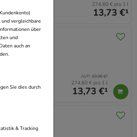
274,60 €
pro 1 l
13,73 €
¹
 Kundenkonto)
 und vergleichbare
Informationen über
ution
lten und
Daten auch an
den.
AVP
:
19,36 €
²
274,60 €
pro 1 l
gen Sie dies durch
13,73 €
¹
60 Dilution
tionen unserer
tatistik & Tracking
diese nicht