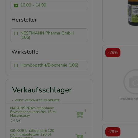
10.00 - 14.99
Hersteller
NESTMANN Pharma GmbH
(106)
Wirkstoffe
-
29%
Homöopathie/Biochemie (106)
Verkaufsschlager
» MEIST VERKAUFTE PRODUKTE
NASENSPRAY-ratiopharm
1
Erwachsene kons.frei
15 ml
Nasenspray
2,55 €
GINKOBIL-ratiopharm 120
-
29%
1
mg Filmtabletten
120 St