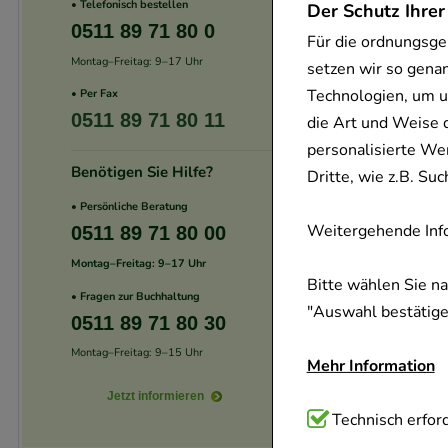
• Telefonisch bestellen
Der Schutz Ihrer
0511 89 71 80 0
Für die ordnungsge
Montag–Freitag: 9–17 Uhr
setzen wir so gena
Technologien, um u
• Per Fax
-
29%
0511 89 71 80 11
die Art und Weise 
personalisierte We
Benötigen Sie Hilfe?
Dritte, wie z.B. S
• Persönliche Beratung
Weitergehende Info
0511 89 71 80 00
Montag–Freitag: 9–17 Uhr
Bitte wählen Sie n
• Fragen zur Buchhaltung
"Auswahl bestätigen
0511 89 71 80 30
Montag–Freitag: 9–15 Uhr
Mehr Information
-
29%
Jetzt informieren
Technisch Notwend
Technisch erford
Website notwendig 