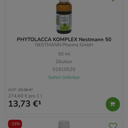
PHYTOLACCA KOMPLEX Nestmann 50
NESTMANN Pharma GmbH
50
ml
Dilution
01910520
Sofort lieferbar
AVP
:
19,36 €
²
274,60 €
pro 1 l
13,73 €
¹
-
33%