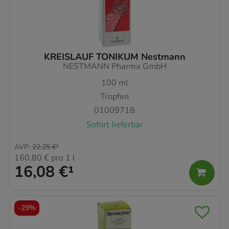
KREISLAUF TONIKUM Nestmann
NESTMANN Pharma GmbH
100
ml
Tropfen
01009718
Sofort lieferbar
AVP
:
22,25 €
²
160,80 €
pro 1 l
16,08 €
¹
-
29%