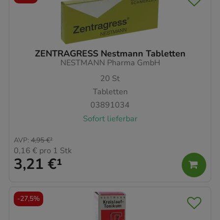
ZENTRAGRESS Nestmann Tabletten
NESTMANN Pharma GmbH
20
St
Tabletten
03891034
Sofort lieferbar
AVP
:
4,95 €
²
0,16 €
pro 1 Stk
3,21 €
¹
-
27,5%