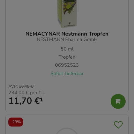
NEMACYNAR Nestmann Tropfen
NESTMANN Pharma GmbH
50
ml
Tropfen
06952523
Sofort lieferbar
AVP
:
16,48 €
²
234,00 €
pro 1 l
11,70 €
¹
-
29%