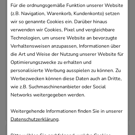
Für die ordnungsgemäße Funktion unserer Website
(z.B. Navigation, Warenkorb, Kundenkonto) setzen
wir so genannte Cookies ein. Darüber hinaus
verwenden wir Cookies, Pixel und vergleichbare
Technologien, um unsere Website an bevorzugte
KALIUM JODATUM KOMPLEX Nestmann 302
Verhaltensweisen anzupassen, Informationen über
NESTMANN Pharma GmbH
die Art und Weise der Nutzung unserer Website für
50
ml
Optimierungszwecke zu erhalten und
Dilution
personalisierte Werbung ausspielen zu können. Zu
01910299
Werbezwecken können diese Daten auch an Dritte,
Dieses Produkt ist zur Zeit nicht verfügbar
wie z.B. Suchmaschinenanbieter oder Social
Networks weitergegeben werden.
AVP
:
19,36 €
²
274,60 €
pro 1 l
13,73 €
¹
Weitergehende Informationen finden Sie in unserer
Datenschutzerklärung
.
-
26,5%