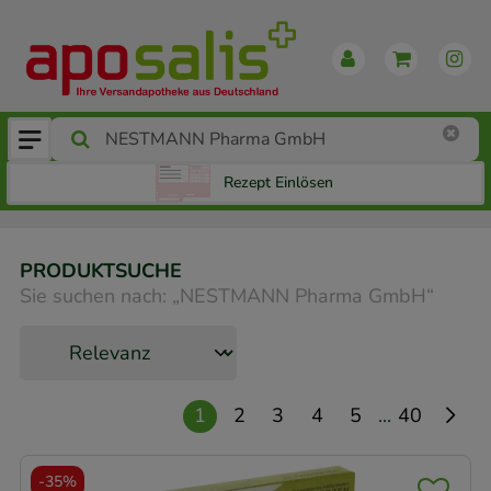
Rezept Einlösen
PRODUKTSUCHE
Sie suchen nach:
„
NESTMANN Pharma GmbH
“
...
1
2
3
4
5
40
-
35%