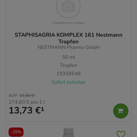
STAPHISAGRIA KOMPLEX 161 Nestmann
Tropfen
NESTMANN Pharma GmbH
50
ml
Tropfen
19359548
Sofort lieferbar
AVP
:
19,36 €
²
274,60 €
pro 1 l
13,73 €
¹
-
29%