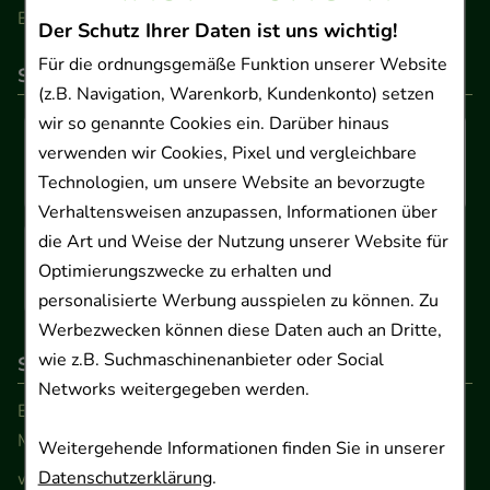
Barrierefreiheitserklärung
Der Schutz Ihrer Daten ist uns wichtig!
Für die ordnungsgemäße Funktion unserer Website
So können Sie bezahlen
(z.B. Navigation, Warenkorb, Kundenkonto) setzen
wir so genannte Cookies ein. Darüber hinaus
verwenden wir Cookies, Pixel und vergleichbare
Technologien, um unsere Website an bevorzugte
Verhaltensweisen anzupassen, Informationen über
die Art und Weise der Nutzung unserer Website für
Optimierungszwecke zu erhalten und
personalisierte Werbung ausspielen zu können. Zu
Werbezwecken können diese Daten auch an Dritte,
wie z.B. Suchmaschinenanbieter oder Social
So erreichen Sie uns
Networks weitergegeben werden.
Beratung und Kundenservice:
Montag - Freitag von 9.00 bis 17.00 Uhr
Weitergehende Informationen finden Sie in unserer
Datenschutzerklärung
.
www.ApoSalis.de
· E-Mail:
info@ApoSalis.de