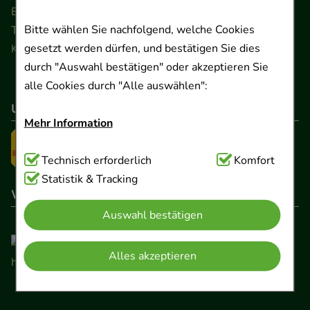
Ernst-August-Platz 2 · 30159 Hannover
Bitte wählen Sie nachfolgend, welche Cookies
Telefon 0511 89 71 80 0 · Fax 0511 89 71 80 11
gesetzt werden dürfen, und bestätigen Sie dies
Kontaktformular
durch "Auswahl bestätigen" oder akzeptieren Sie
alle Cookies durch "Alle auswählen":
Unser Versanddienstleister
Mehr Information
Technisch Notwendig:
Technisch erforderlich
Hierbei handelt es sich um
Komfort
Cookies, die für die Grundfunktionen unserer
Statistik & Tracking
Wir sind hier gelistet
Website notwendig sind (z.B. Navigation,
Auswahl bestätigen
Warenkorb, Kundenkonto), weshalb auf diese nicht
verzichtet werden kann.
Alles akzeptieren
Komfort:
Diese Cookies werden genutzt um das
Einkaufserlebnis noch ansprechender zu gestalten,