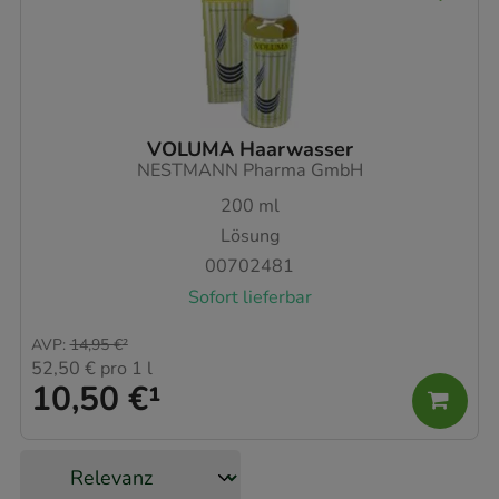
VOLUMA Haarwasser
NESTMANN Pharma GmbH
200
ml
Lösung
00702481
Sofort lieferbar
AVP
:
14,95 €
²
52,50 €
pro 1 l
10,50 €
¹