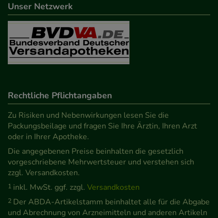
beispielsweise für die Wiedererkennung des
Unser Netzwerk
Besuchers oder unsere Seite an bevorzugte
Verhaltensweisen (z.B. Spracheinstellung)
anzupassen. Komfort-Cookies ermöglichen es uns
auch auf Ihre Bedürfnisse zugeschrittene Inhalte
anzuzeigen und unser Partnerprogramm zu
betreiben.
Rechtliche Pflichtangaben
Statistik & Tracking:
Hierüber lassen sich
Zu Risiken und Nebenwirkungen lesen Sie die
Informationen über die Art und Weise der Nutzung
Packungsbeilage und fragen Sie Ihre Ärztin, Ihren Arzt
unserer Website sammeln, mit deren Hilfe wir
oder in Ihrer Apotheke.
unsere Website weiter für Sie optimieren können,
Die angegebenen Preise beinhalten die gesetzlich
den Inhalt auf unserer Website aber auch die
vorgeschriebene Mehrwertsteuer und verstehen sich
Werbung auf Drittseiten möglichst relevant für Sie
zzgl. Versandkosten.
zu gestalten. Bitte beachten Sie, dass Daten hierfür
1
inkl. MwSt. ggf. zzgl.
Versandkosten
teilweise an Dritte wie z.B. Google oder soziale
2
Der ABDA-Artikelstamm beinhaltet alle für die Abgabe
Medien übertragen werden.
und Abrechnung von Arzneimitteln und anderen Artikeln