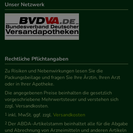
Unser Netzwerk
Informationen über die Art und Weise der Nutzung
unserer Website sammeln, mit deren Hilfe wir
unsere Website weiter für Sie optimieren können,
den Inhalt auf unserer Website aber auch die
Werbung auf Drittseiten möglichst relevant für Sie
zu gestalten. Bitte beachten Sie, dass Daten hierfür
teilweise an Dritte wie z.B. Google oder soziale
Rechtliche Pflichtangaben
Medien übertragen werden.
Zu Risiken und Nebenwirkungen lesen Sie die
Packungsbeilage und fragen Sie Ihre Ärztin, Ihren Arzt
oder in Ihrer Apotheke.
Die angegebenen Preise beinhalten die gesetzlich
vorgeschriebene Mehrwertsteuer und verstehen sich
zzgl. Versandkosten.
1
inkl. MwSt. ggf. zzgl.
Versandkosten
2
Der ABDA-Artikelstamm beinhaltet alle für die Abgabe
und Abrechnung von Arzneimitteln und anderen Artikeln