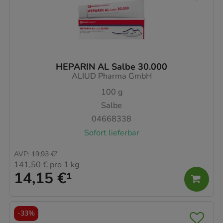
HEPARIN AL Salbe 30.000
ALIUD Pharma GmbH
100
g
Salbe
04668338
Sofort lieferbar
AVP
:
19,93 €
²
141,50 €
pro 1 kg
14,15 €
¹
-
33%