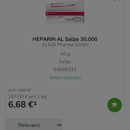
HEPARIN AL Salbe 30.000
ALIUD Pharma GmbH
40
g
Salbe
04668321
Sofort lieferbar
AVP
:
9,97 €
²
167,00 €
pro 1 kg
6,68 €
¹