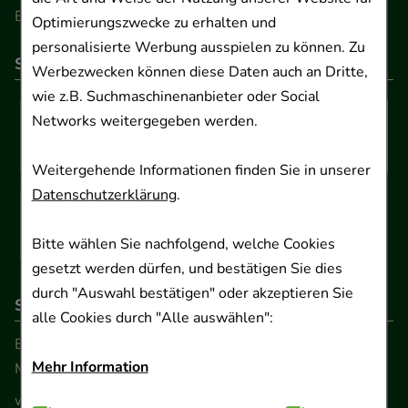
Barrierefreiheitserklärung
Optimierungszwecke zu erhalten und
personalisierte Werbung ausspielen zu können. Zu
So können Sie bezahlen
Werbezwecken können diese Daten auch an Dritte,
wie z.B. Suchmaschinenanbieter oder Social
Networks weitergegeben werden.
Weitergehende Informationen finden Sie in unserer
Datenschutzerklärung
.
Bitte wählen Sie nachfolgend, welche Cookies
gesetzt werden dürfen, und bestätigen Sie dies
durch "Auswahl bestätigen" oder akzeptieren Sie
So erreichen Sie uns
alle Cookies durch "Alle auswählen":
Beratung und Kundenservice:
Mehr Information
Montag - Freitag von 9.00 bis 17.00 Uhr
www.ApoSalis.de
· E-Mail:
info@ApoSalis.de