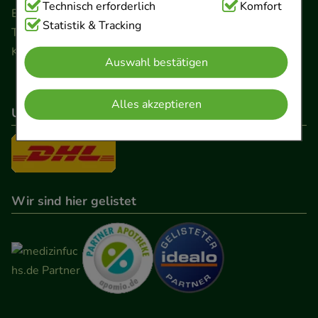
Technisch Notwendig:
Technisch erforderlich
Hierbei handelt es sich um
Komfort
Ernst-August-Platz 2 · 30159 Hannover
Cookies, die für die Grundfunktionen unserer
Statistik & Tracking
Telefon 0511 89 71 80 0 · Fax 0511 89 71 80 11
Website notwendig sind (z.B. Navigation,
Kontaktformular
Auswahl bestätigen
Warenkorb, Kundenkonto), weshalb auf diese nicht
verzichtet werden kann.
Alles akzeptieren
Unser Versanddienstleister
Komfort:
Diese Cookies werden genutzt um das
Einkaufserlebnis noch ansprechender zu gestalten,
beispielsweise für die Wiedererkennung des
Besuchers oder unsere Seite an bevorzugte
Verhaltensweisen (z.B. Spracheinstellung)
Wir sind hier gelistet
anzupassen. Komfort-Cookies ermöglichen es uns
auch auf Ihre Bedürfnisse zugeschrittene Inhalte
anzuzeigen und unser Partnerprogramm zu
betreiben.
Statistik & Tracking:
Hierüber lassen sich