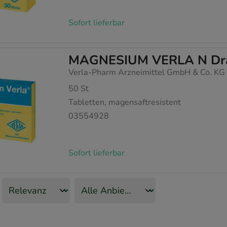
rer Website aber auch die Werbung auf Drittseiten möglichst r
achten Sie, dass Daten hierfür teilweise an Dritte wie z.B. Goo
Sofort lieferbar
 werden.
MAGNESIUM VERLA N Dr
Verla-Pharm Arzneimittel GmbH & Co. KG
50
St
Tabletten, magensaftresistent
03554928
Sofort lieferbar