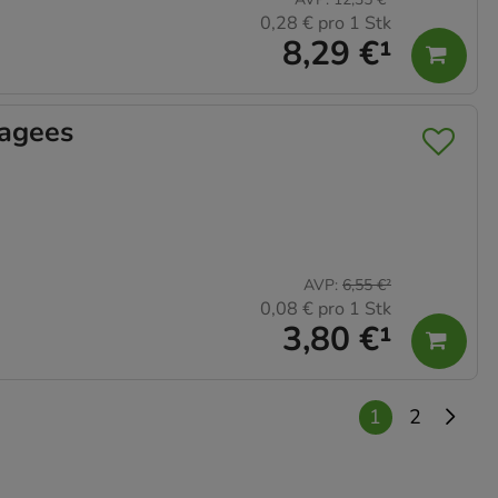
elevant für Sie zu
0,28 €
pro 1 Stk
8,29 €
¹
gle oder soziale
agees
AVP
:
6,55 €
²
0,08 €
pro 1 Stk
3,80 €
¹
1
2