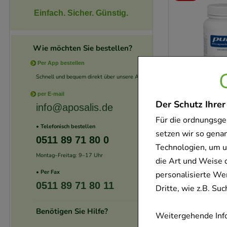
Einfach. Sicher. Günstig.
Wie möchten Sie bestellen?
Per App bestellen
Schnell und bequem direkt über unsere App.
per E-mail
Der Schutz Ihrer
info@aposalis.de
Für die ordnungsge
-
54%
• Telefonisch bestellen
setzen wir so gena
0511 89 71 80 0
Technologien, um u
Montag–Freitag: 9–17 Uhr
die Art und Weise 
• Per Fax
personalisierte We
0511 89 71 80 11
Dritte, wie z.B. S
Benötigen Sie Hilfe?
Weitergehende Info