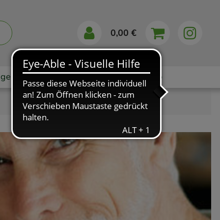
0,00 €
gebote
Markenshops
Ratgeber
App