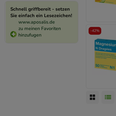
den Inhalt auf unse
Schnell griffbereit - setzen
gestalten. Bitte be
Sie einfach ein Lesezeichen!
Medien übertragen
www.aposalis.de
zu meinen Favoriten
-
42%
hinzufugen