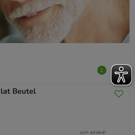
1
2
at Beutel
AVP
:
67,99 €
²