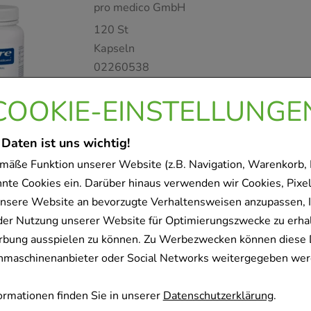
pro medico GmbH
120
St
Kapseln
02260538
COOKIE-EINSTELLUNGE
Sofort lieferbar
 Daten ist uns wichtig!
mäße Funktion unserer Website (z.B. Navigation, Warenkorb,
CALCIUM 500 HEXAL Brau
nnte Cookies ein. Darüber hinaus verwenden wir Cookies, Pixel
Hexal AG
nsere Website an bevorzugte Verhaltensweisen anzupassen, 
100
St
der Nutzung unserer Website für Optimierungszwecke zu erha
Brausetabletten
rbung ausspielen zu können. Zu Werbezwecken können diese 
07383926
uchmaschinenanbieter oder Social Networks weitergegeben wer
rmationen finden Sie in unserer
Datenschutzerklärung
.
Sofort lieferbar