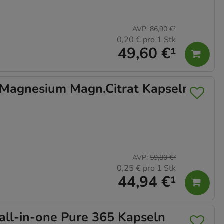
AVP
:
86,90 €
²
0,20 €
pro 1 Stk
49,60 €
¹
gnesium Magn.Citrat Kapseln
AVP
:
59,80 €
²
0,25 €
pro 1 Stk
44,94 €
¹
l-in-one Pure 365 Kapseln