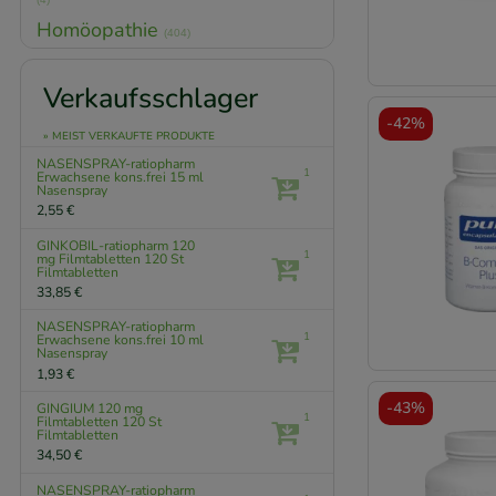
Homöopathie
(404)
Verkaufsschlager
-
42%
» MEIST VERKAUFTE PRODUKTE
NASENSPRAY-ratiopharm
1
Erwachsene kons.frei
15 ml
Nasenspray
2,55 €
GINKOBIL-ratiopharm 120
1
mg Filmtabletten
120 St
Filmtabletten
33,85 €
NASENSPRAY-ratiopharm
1
Erwachsene kons.frei
10 ml
Nasenspray
1,93 €
-
43%
GINGIUM 120 mg
1
Filmtabletten
120 St
Filmtabletten
34,50 €
NASENSPRAY-ratiopharm