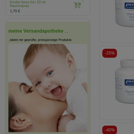
1
Kinder kons.frei
10 ml
Nasenspray
1,70 €
meine Versandapotheke . .
..bietet mir geprüfte, preisgünstige Produkte.
-
25%
-
40%