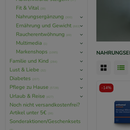
Fit & Vital
(38)
Nahrungsergänzung
(300)
Ernährung und Gewicht
(683)
Raucherentwöhnung
(49)
Multimedia
(1)
Markenshops
NAHRUNGSE
(1095)
Familie und Kind
(284)
Lust & Liebe
(32)
Diabetes
(207)
Pflege zu Hause
-
14%
(5728)
Urlaub & Reise
(427)
Noch nicht versandkostenfrei?
Artikel unter 5€
(36)
Sonderaktionen/Geschenksets
(4)