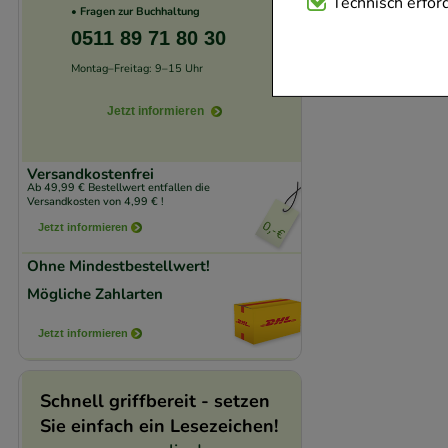
Technisch Notwend
Technisch erford
• Fragen zur Buchhaltung
Website notwendig 
0511 89 71 80 30
verzichtet werden 
Montag–Freitag: 9–15 Uhr
Komfort:
Diese Coo
Jetzt informieren
beispielsweise für
Verhaltensweisen (
Versandkostenfrei
Ab 49,99 € Bestellwert entfallen die
auf Ihre Bedürfnis
Versandkosten von 4,99 € !
Jetzt informieren
Statistik & Trackin
Ohne Mindestbestellwert!
unserer Website sa
Mögliche Zahlarten
den Inhalt auf unse
gestalten. Bitte be
Jetzt informieren
Medien übertragen
Schnell griffbereit - setzen
Sie einfach ein Lesezeichen!