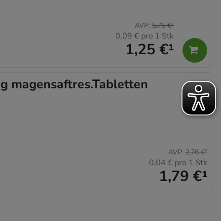
AVP
:
5,75 €
²
0,09 €
pro 1 Stk
1,25 €
¹
g magensaftres.Tabletten
AVP
:
2,76 €
²
0,04 €
pro 1 Stk
1,79 €
¹