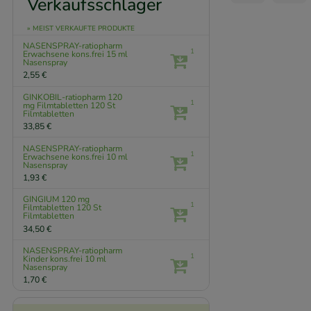
Verkaufsschlager
» MEIST VERKAUFTE PRODUKTE
NASENSPRAY-ratiopharm
1
Erwachsene kons.frei
15 ml
Nasenspray
2,55 €
GINKOBIL-ratiopharm 120
1
mg Filmtabletten
120 St
Filmtabletten
33,85 €
NASENSPRAY-ratiopharm
1
Erwachsene kons.frei
10 ml
Nasenspray
1,93 €
GINGIUM 120 mg
1
Filmtabletten
120 St
Filmtabletten
34,50 €
NASENSPRAY-ratiopharm
1
Kinder kons.frei
10 ml
Nasenspray
1,70 €