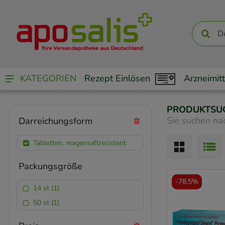
KATEGORIEN
Rezept Einlösen
Arzneimitt
PRODUKTSU
Sie suchen na
Darreichungsform
Tabletten, magensaftresistent
Packungsgröße
-
78,5%
14 st (1)
50 st (1)