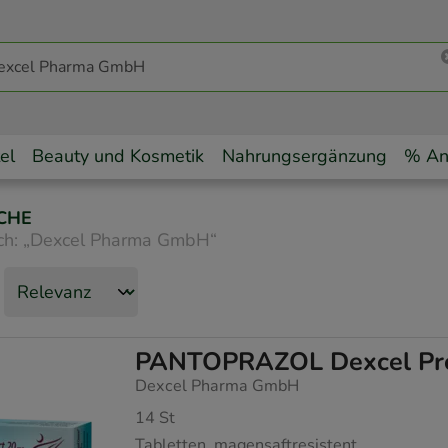
el
Beauty und Kosmetik
Nahrungsergänzung
% An
CHE
ch:
„
Dexcel Pharma GmbH
“
PANTOPRAZOL Dexcel Prot
Dexcel Pharma GmbH
14
St
Tabletten, magensaftresistent