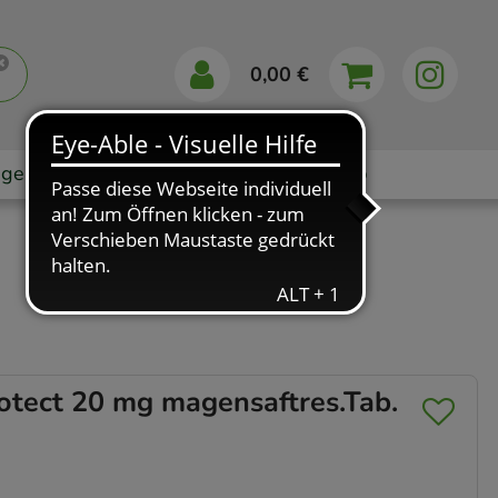
0,00 €
gebote
Markenshops
Ratgeber
App
ect 20 mg magensaftres.Tab.