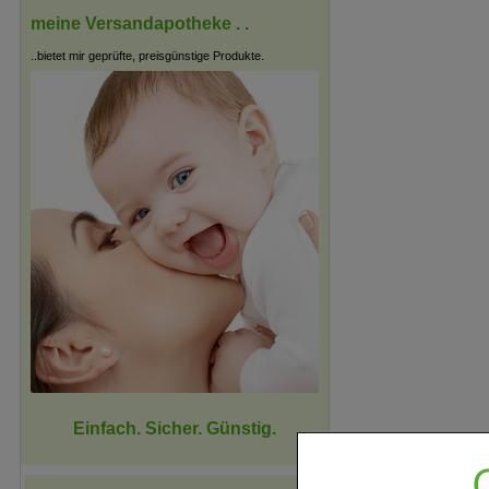
meine Versandapotheke . .
..bietet mir geprüfte, preisgünstige Produkte.
Einfach. Sicher. Günstig.