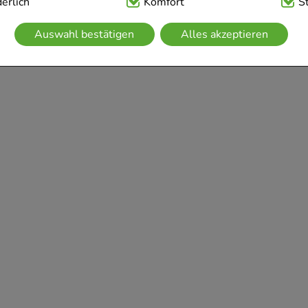
ig:
erlich
Hierbei handelt es sich um Cookies, die für die Grundfunk
Komfort
S
sind (z.B. Navigation, Warenkorb, Kundenkonto), weshalb auf 
Auswahl bestätigen
Alles akzeptieren
kann.
kies werden genutzt um das Einkaufserlebnis noch ansprechen
 die Wiedererkennung des Besuchers oder unsere Seite an be
z.B. Spracheinstellung) anzupassen. Komfort-Cookies ermögli
se zugeschrittene Inhalte anzuzeigen und unser Partnerprogram
g:
Hierüber lassen sich Informationen über die Art und Weise 
mmeln, mit deren Hilfe wir unsere Website weiter für Sie op
rer Website aber auch die Werbung auf Drittseiten möglichst r
achten Sie, dass Daten hierfür teilweise an Dritte wie z.B. Goo
 werden.