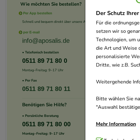
Wie möchten Sie bestellen?
Der Schutz Ihrer
Per App bestellen
Schnell und bequem direkt über unsere App.
Für die ordnungsge
setzen wir so gena
per E-mail
Technologien, um u
info@aposalis.de
die Art und Weise 
• Telefonisch bestellen
personalisierte We
0511 89 71 80 0
Dritte, wie z.B. S
Montag–Freitag: 9–17 Uhr
• Per Fax
Weitergehende Info
0511 89 71 80 11
Bitte wählen Sie n
Benötigen Sie Hilfe?
"Auswahl bestätigen
• Persönliche Beratung
0511 89 71 80 00
Mehr Information
Montag–Freitag: 9–17 Uhr