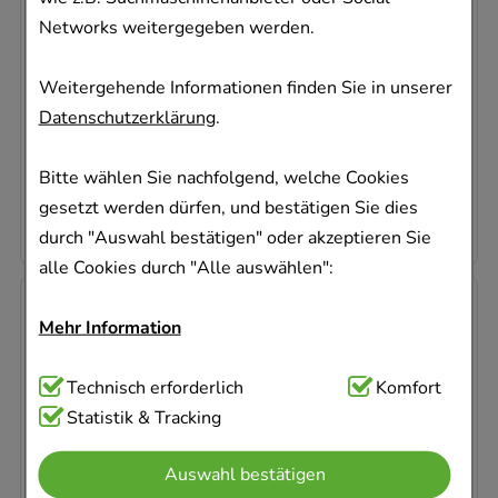
ELMEX Zahnpasta m.Faltschachtel
CP GABA GmbH
Networks weitergegeben werden.
75
ml
Weitergehende Informationen finden Sie in unserer
Zahnpaste
Datenschutzerklärung
.
02791046
Sofort lieferbar
Bitte wählen Sie nachfolgend, welche Cookies
74,67 €
pro 1 l
gesetzt werden dürfen, und bestätigen Sie dies
5,60 €
¹
durch "Auswahl bestätigen" oder akzeptieren Sie
alle Cookies durch "Alle auswählen":
Mehr Information
Technisch Notwendig:
Technisch erforderlich
Hierbei handelt es sich um
Komfort
Cookies, die für die Grundfunktionen unserer
Statistik & Tracking
Website notwendig sind (z.B. Navigation,
MERIDOL Zahnbürste
Auswahl bestätigen
Warenkorb, Kundenkonto), weshalb auf diese nicht
CP GABA GmbH