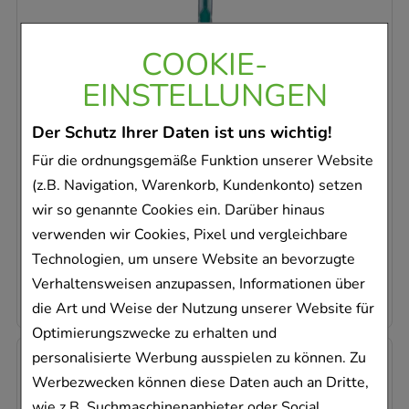
COOKIE-
EINSTELLUNGEN
ELMEX 29 Zahnbürste im Köcher
Der Schutz Ihrer Daten ist uns wichtig!
CP GABA GmbH
Für die ordnungsgemäße Funktion unserer Website
1
St
(z.B. Navigation, Warenkorb, Kundenkonto) setzen
Zahnbürste
wir so genannte Cookies ein. Darüber hinaus
03675939
verwenden wir Cookies, Pixel und vergleichbare
Sofort lieferbar
Technologien, um unsere Website an bevorzugte
2,25 €
pro 1 Stk
Verhaltensweisen anzupassen, Informationen über
2,25 €
¹
die Art und Weise der Nutzung unserer Website für
Optimierungszwecke zu erhalten und
personalisierte Werbung ausspielen zu können. Zu
Werbezwecken können diese Daten auch an Dritte,
wie z.B. Suchmaschinenanbieter oder Social