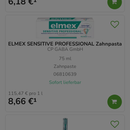
6,18 €
¹
ELMEX SENSITIVE PROFESSIONAL Zahnpasta
CP GABA GmbH
75
ml
Zahnpaste
06810639
Sofort lieferbar
115,47 €
pro 1 l
8,66 €
¹