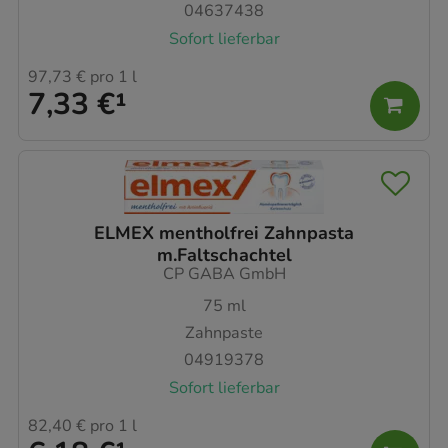
04637438
Sofort lieferbar
97,73 €
pro 1 l
7,33 €
¹
ELMEX mentholfrei Zahnpasta
m.Faltschachtel
CP GABA GmbH
75
ml
Zahnpaste
04919378
Sofort lieferbar
82,40 €
pro 1 l