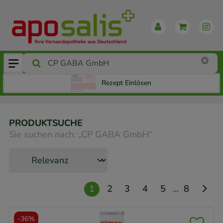
Rezept Einlösen
PRODUKTSUCHE
Sie suchen nach:
„
CP GABA GmbH
“
...
1
2
3
4
5
8
-
36%