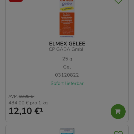
ELMEX GELEE
CP GABA GmbH
25
g
Gel
03120822
Sofort lieferbar
AVP
:
18,98 €
²
484,00 €
pro 1 kg
12,10 €
¹