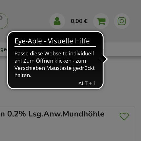
0,00 €
gebote
Markenshops
Ratgeber
App
in 0,2% Lsg.Anw.Mundhöhle