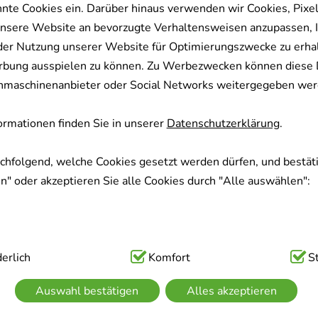
nnte Cookies ein. Darüber hinaus verwenden wir Cookies, Pixel
nsere Website an bevorzugte Verhaltensweisen anzupassen, 
der Nutzung unserer Website für Optimierungszwecke zu erha
rbung ausspielen zu können. Zu Werbezwecken können diese 
uchmaschinenanbieter oder Social Networks weitergegeben wer
rmationen finden Sie in unserer
Datenschutzerklärung
.
achfolgend, welche Cookies gesetzt werden dürfen, und bestäti
" oder akzeptieren Sie alle Cookies durch "Alle auswählen":
ig:
erlich
Hierbei handelt es sich um Cookies, die für die Grundfunk
Komfort
S
sind (z.B. Navigation, Warenkorb, Kundenkonto), weshalb auf 
Auswahl bestätigen
Alles akzeptieren
kann.