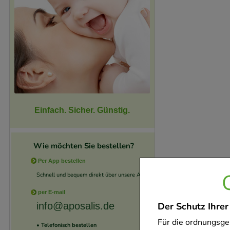
Einfach. Sicher. Günstig.
Wie möchten Sie bestellen?
Per App bestellen
Schnell und bequem direkt über unsere App.
per E-mail
Der Schutz Ihrer
info@aposalis.de
Für die ordnungsge
• Telefonisch bestellen