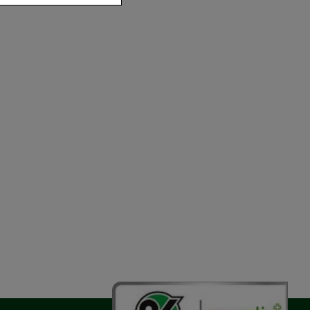
der zu gestalten,
vorzugte
chen es uns auch
m zu betreiben.
der Nutzung
timieren können,
elevant für Sie zu
gle oder soziale