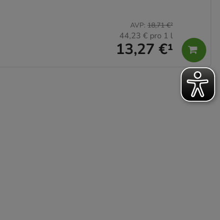
AVP
:
18,71 €
²
44,23 €
pro 1 l
13,27 €
¹