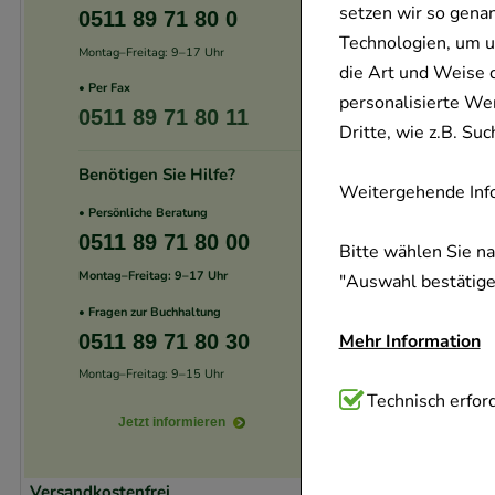
setzen wir so gena
0511 89 71 80 0
Technologien, um u
Montag–Freitag: 9–17 Uhr
die Art und Weise 
• Per Fax
personalisierte We
0511 89 71 80 11
Dritte, wie z.B. S
Benötigen Sie Hilfe?
Weitergehende Info
• Persönliche Beratung
0511 89 71 80 00
Bitte wählen Sie n
Montag–Freitag: 9–17 Uhr
"Auswahl bestätigen
• Fragen zur Buchhaltung
0511 89 71 80 30
Mehr Information
Montag–Freitag: 9–15 Uhr
Technisch Notwend
Technisch erford
Jetzt informieren
Website notwendig 
verzichtet werden 
Versandkostenfrei