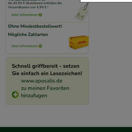
Ab 49,99 € Bestellwert entfallen die
Komfort:
Diese Coo
Versandkosten von 4,99 € !
beispielsweise für
Jetzt informieren
Verhaltensweisen (
Ohne Mindestbestellwert!
auf Ihre Bedürfnis
Mögliche Zahlarten
Statistik & Trackin
Jetzt informieren
unserer Website sa
den Inhalt auf unse
Schnell griffbereit - setzen
gestalten. Bitte be
Sie einfach ein Lesezeichen!
Medien übertragen
www.aposalis.de
zu meinen Favoriten
hinzufugen