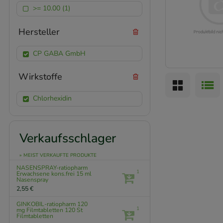
>= 10.00 (1)
Hersteller
CP GABA GmbH
Wirkstoffe
Chlorhexidin
Verkaufsschlager
» MEIST VERKAUFTE PRODUKTE
NASENSPRAY-ratiopharm
1
Erwachsene kons.frei
15 ml
Nasenspray
2,55 €
GINKOBIL-ratiopharm 120
1
mg Filmtabletten
120 St
Filmtabletten