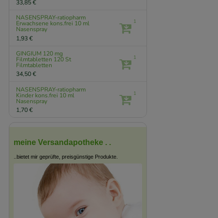
33,85 €
NASENSPRAY-ratiopharm
1
Erwachsene kons.frei
10 ml
Nasenspray
1,93 €
GINGIUM 120 mg
1
Filmtabletten
120 St
Filmtabletten
34,50 €
NASENSPRAY-ratiopharm
1
Kinder kons.frei
10 ml
Nasenspray
1,70 €
meine Versandapotheke . .
..bietet mir geprüfte, preisgünstige Produkte.