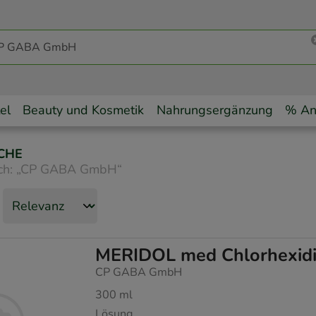
el
Beauty und Kosmetik
Nahrungsergänzung
% An
CHE
ch:
„
CP GABA GmbH
“
MERIDOL med Chlorhexid
CP GABA GmbH
300
ml
Lösung