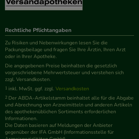
unsere Website weiter für Sie optimieren können,
den Inhalt auf unserer Website aber auch die
Werbung auf Drittseiten möglichst relevant für Sie
Rechtliche Pflichtangaben
zu gestalten. Bitte beachten Sie, dass Daten hierfür
teilweise an Dritte wie z.B. Google oder soziale
Zu Risiken und Nebenwirkungen lesen Sie die
Medien übertragen werden.
Packungsbeilage und fragen Sie Ihre Ärztin, Ihren Arzt
oder in Ihrer Apotheke.
Die angegebenen Preise beinhalten die gesetzlich
vorgeschriebene Mehrwertsteuer und verstehen sich
zzgl. Versandkosten.
1
inkl. MwSt. ggf. zzgl.
Versandkosten
2
Der ABDA-Artikelstamm beinhaltet alle für die Abgabe
und Abrechnung von Arzneimitteln und anderen Artikeln
des apothekenüblichen Sortiments erforderlichen
Informationen.
Die Daten basieren auf Meldungen der Anbieter
gegenüber der IFA GmbH (Informationsstelle für