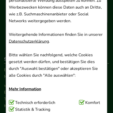
personalisierte Werbung ausspielen zu können. Zu
Werbezwecken können diese Daten auch an Dritte,
wie z.B. Suchmaschinenanbieter oder Social
Networks weitergegeben werden.
Weitergehende Informationen finden Sie in unserer
Datenschutzerklärung
.
Bitte wählen Sie nachfolgend, welche Cookies
So erreichen Sie uns
gesetzt werden dürfen, und bestätigen Sie dies
durch "Auswahl bestätigen" oder akzeptieren Sie
Beratung und Kundenservice:
alle Cookies durch "Alle auswählen":
Montag - Freitag von 9.00 bis 17.00 Uhr
www.ApoSalis.de
· E-Mail:
info@ApoSalis.de
Mehr Information
Ernst-August-Platz 2 · 30159 Hannover
Telefon 0511 89 71 80 0 · Fax 0511 89 71 80 11
Technisch Notwendig:
Technisch erforderlich
Hierbei handelt es sich um
Komfort
Kontaktformular
Cookies, die für die Grundfunktionen unserer
Statistik & Tracking