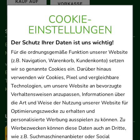
COOKIE-
EINSTELLUNGEN
So erreichen Sie uns
Der Schutz Ihrer Daten ist uns wichtig!
Beratung und Kundenservice:
Für die ordnungsgemäße Funktion unserer Website
Montag - Freitag von 9.00 bis 17.00 Uhr
(z.B. Navigation, Warenkorb, Kundenkonto) setzen
www.ApoSalis.de
· E-Mail:
info@ApoSalis.de
wir so genannte Cookies ein. Darüber hinaus
Ernst-August-Platz 2 · 30159 Hannover
verwenden wir Cookies, Pixel und vergleichbare
Telefon 0511 89 71 80 0 · Fax 0511 89 71 80 11
Technologien, um unsere Website an bevorzugte
Kontaktformular
Verhaltensweisen anzupassen, Informationen über
die Art und Weise der Nutzung unserer Website für
Optimierungszwecke zu erhalten und
Unser Versanddienstleister
personalisierte Werbung ausspielen zu können. Zu
Werbezwecken können diese Daten auch an Dritte,
wie z.B. Suchmaschinenanbieter oder Social