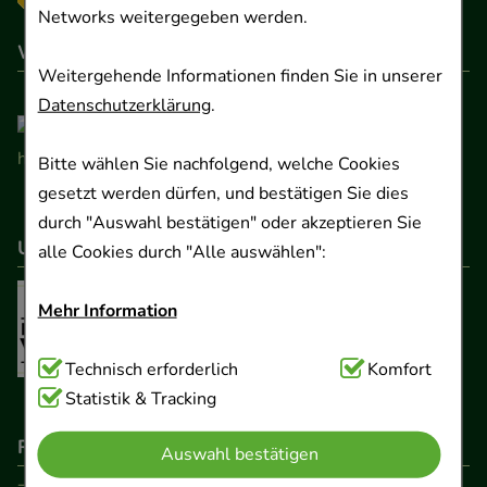
Networks weitergegeben werden.
Wir sind hier gelistet
Weitergehende Informationen finden Sie in unserer
Datenschutzerklärung
.
Bitte wählen Sie nachfolgend, welche Cookies
gesetzt werden dürfen, und bestätigen Sie dies
durch "Auswahl bestätigen" oder akzeptieren Sie
Unser Netzwerk
alle Cookies durch "Alle auswählen":
Mehr Information
Technisch Notwendig:
Technisch erforderlich
Hierbei handelt es sich um
Komfort
Cookies, die für die Grundfunktionen unserer
Statistik & Tracking
Website notwendig sind (z.B. Navigation,
Rechtliche Pflichtangaben
Auswahl bestätigen
Warenkorb, Kundenkonto), weshalb auf diese nicht
verzichtet werden kann.