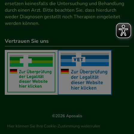
Werbung auf Drittseiten möglichst relevant für Sie
ersetzen keinesfalls die Untersuchung und Behandlung
durch einen Arzt. Bitte beachten Sie, dass hierdurch
zu gestalten. Bitte beachten Sie, dass Daten hierfür
weder Diagnosen gestellt noch Therapien eingeleitet
teilweise an Dritte wie z.B. Google oder soziale
werden können.
Medien übertragen werden.
Vertrauen Sie uns
©2026 Aposalis
Hier können Sie Ihre Cookie-Zustimmung widerrufen