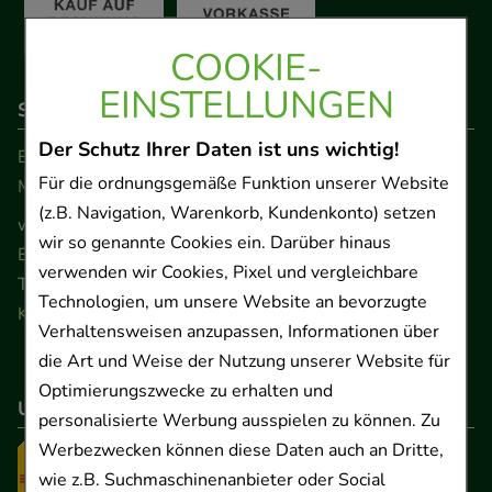
COOKIE-
EINSTELLUNGEN
So erreichen Sie uns
Der Schutz Ihrer Daten ist uns wichtig!
Beratung und Kundenservice:
Für die ordnungsgemäße Funktion unserer Website
Montag - Freitag von 9.00 bis 17.00 Uhr
(z.B. Navigation, Warenkorb, Kundenkonto) setzen
www.ApoSalis.de
· E-Mail:
info@ApoSalis.de
wir so genannte Cookies ein. Darüber hinaus
Ernst-August-Platz 2 · 30159 Hannover
verwenden wir Cookies, Pixel und vergleichbare
Telefon 0511 89 71 80 0 · Fax 0511 89 71 80 11
Technologien, um unsere Website an bevorzugte
Kontaktformular
Verhaltensweisen anzupassen, Informationen über
die Art und Weise der Nutzung unserer Website für
Optimierungszwecke zu erhalten und
Unser Versanddienstleister
personalisierte Werbung ausspielen zu können. Zu
Werbezwecken können diese Daten auch an Dritte,
wie z.B. Suchmaschinenanbieter oder Social