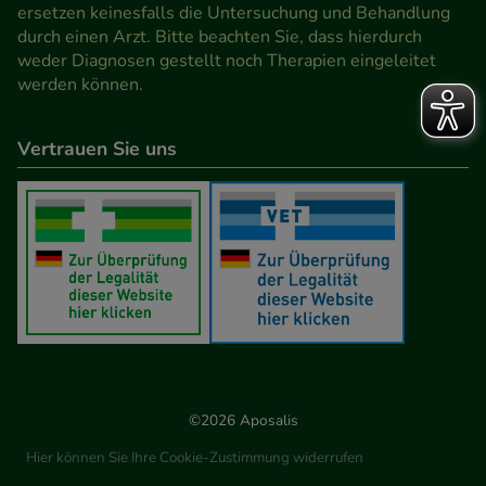
Werbung auf Drittseiten möglichst relevant für Sie
ersetzen keinesfalls die Untersuchung und Behandlung
durch einen Arzt. Bitte beachten Sie, dass hierdurch
zu gestalten. Bitte beachten Sie, dass Daten hierfür
weder Diagnosen gestellt noch Therapien eingeleitet
teilweise an Dritte wie z.B. Google oder soziale
werden können.
Medien übertragen werden.
Vertrauen Sie uns
©2026 Aposalis
Hier können Sie Ihre Cookie-Zustimmung widerrufen