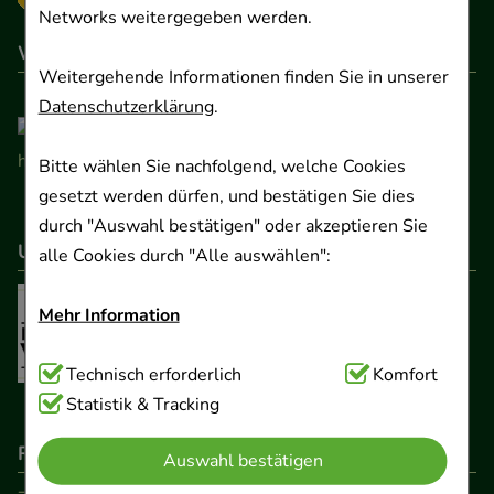
Networks weitergegeben werden.
Wir sind hier gelistet
Weitergehende Informationen finden Sie in unserer
Datenschutzerklärung
.
Bitte wählen Sie nachfolgend, welche Cookies
gesetzt werden dürfen, und bestätigen Sie dies
durch "Auswahl bestätigen" oder akzeptieren Sie
Unser Netzwerk
alle Cookies durch "Alle auswählen":
Mehr Information
Technisch Notwendig:
Technisch erforderlich
Hierbei handelt es sich um
Komfort
Cookies, die für die Grundfunktionen unserer
Statistik & Tracking
Website notwendig sind (z.B. Navigation,
Rechtliche Pflichtangaben
Auswahl bestätigen
Warenkorb, Kundenkonto), weshalb auf diese nicht
verzichtet werden kann.