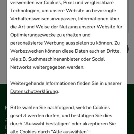
verwenden wir Cookies, Pixel und vergleichbare
AVP
:
5,59 €
²
Technologien, um unsere Website an bevorzugte
0,02 €
pro 1 Stk
Verhaltensweisen anzupassen, Informationen über
2,25 €
¹
die Art und Weise der Nutzung unserer Website für
Optimierungszwecke zu erhalten und
personalisierte Werbung ausspielen zu können. Zu
Werbezwecken können diese Daten auch an Dritte,
wie z.B. Suchmaschinenanbieter oder Social
Networks weitergegeben werden.
Weitergehende Informationen finden Sie in unserer
Datenschutzerklärung
.
Navigation
Bitte wählen Sie nachfolgend, welche Cookies
gesetzt werden dürfen, und bestätigen Sie dies
AGB
durch "Auswahl bestätigen" oder akzeptieren Sie
Datenschutz
alle Cookies durch "Alle auswählen":