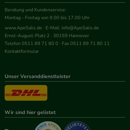
anzuzeigen und unser Partnerprogramm zu
betreiben.
Beratung und Kundenservice:
Montag - Freitag von 9.00 bis 17.00 Uhr
Statistik & Tracking:
Hierüber lassen sich
www.ApoSalis.de
· E-Mail:
info@ApoSalis.de
Informationen über die Art und Weise der Nutzung
Ernst-August-Platz 2 · 30159 Hannover
unserer Website sammeln, mit deren Hilfe wir
Telefon 0511 89 71 80 0 · Fax 0511 89 71 80 11
unsere Website weiter für Sie optimieren können,
Kontaktformular
den Inhalt auf unserer Website aber auch die
Werbung auf Drittseiten möglichst relevant für Sie
zu gestalten. Bitte beachten Sie, dass Daten hierfür
Unser Versanddienstleister
teilweise an Dritte wie z.B. Google oder soziale
Medien übertragen werden.
Wir sind hier gelistet