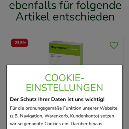
ebenfalls für folgende
Artikel entschieden
-
59,5%
COOKIE-
EINSTELLUNGEN
7,5 mmol Brausetabletten
ASS-ratiopharm
Arzneimittel GmbH & Co. KG
rati
Der Schutz Ihrer Daten ist uns wichtig!
St
Brausetabletten
100
Für die ordnungsgemäße Funktion unserer Website
00110303
0
(z.B. Navigation, Warenkorb, Kundenkonto) setzen
wir so genannte Cookies ein. Darüber hinaus
Sofort lieferbar
Sof