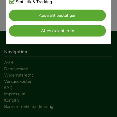
Cookies, die für die Grundfunktionen unserer
Statistik & Tracking
Anzeige Seite 1 von 1 (6 Artikel)
Website notwendig sind (z.B. Navigation,
Auswahl bestätigen
Warenkorb, Kundenkonto), weshalb auf diese nicht
verzichtet werden kann.
Alles akzeptieren
Komfort:
Diese Cookies werden genutzt um das
Einkaufserlebnis noch ansprechender zu gestalten,
beispielsweise für die Wiedererkennung des
Navigation
Besuchers oder unsere Seite an bevorzugte
AGB
Verhaltensweisen (z.B. Spracheinstellung)
Datenschutz
anzupassen. Komfort-Cookies ermöglichen es uns
Widerrufsrecht
auch auf Ihre Bedürfnisse zugeschrittene Inhalte
Versandkosten
anzuzeigen und unser Partnerprogramm zu
FAQ
betreiben.
Impressum
Kontakt
Barrierefreiheitserklärung
Statistik & Tracking:
Hierüber lassen sich
Informationen über die Art und Weise der Nutzung