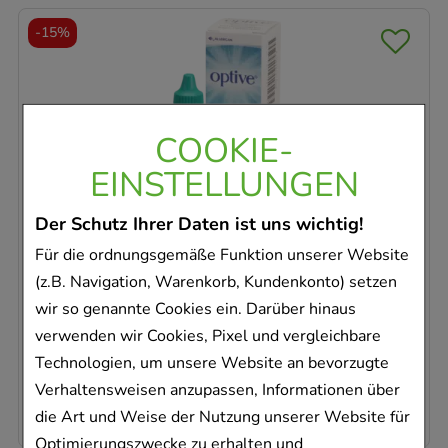
-
15%
COOKIE-
EINSTELLUNGEN
OPTIVE Augentropfen
AbbVie Deutschland GmbH & Co. KG
Der Schutz Ihrer Daten ist uns wichtig!
10
ml
Für die ordnungsgemäße Funktion unserer Website
Augentropfen
(z.B. Navigation, Warenkorb, Kundenkonto) setzen
01909178
wir so genannte Cookies ein. Darüber hinaus
Sofort lieferbar
verwenden wir Cookies, Pixel und vergleichbare
Technologien, um unsere Website an bevorzugte
AVP
:
16,25 €
²
1.379,00 €
pro 1 l
Verhaltensweisen anzupassen, Informationen über
13,79 €
¹
die Art und Weise der Nutzung unserer Website für
Optimierungszwecke zu erhalten und