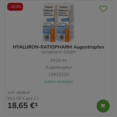
-
26,5%
HYALURON-RATIOPHARM Augentropfen
ratiopharm GmbH
2X10
ml
Augentropfen
10810220
Sofort lieferbar
AVP
:
25,39 €
²
932,50 €
pro 1 l
18,65 €
¹