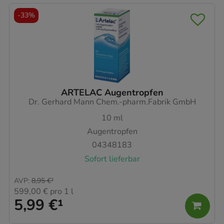
-
33%
ARTELAC Augentropfen
Dr. Gerhard Mann Chem.-pharm.Fabrik GmbH
10
ml
Augentropfen
04348183
Sofort lieferbar
AVP
:
8,95 €
²
599,00 €
pro 1 l
5,99 €
¹