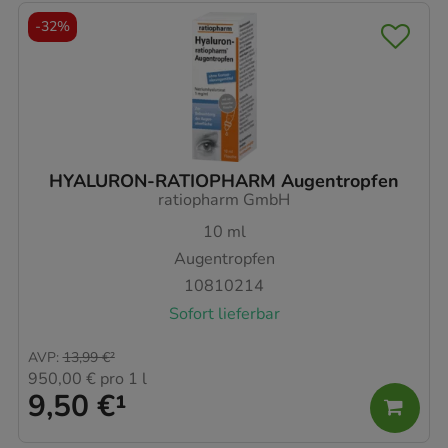
-
32%
HYALURON-RATIOPHARM Augentropfen
ratiopharm GmbH
10
ml
Augentropfen
10810214
Sofort lieferbar
AVP
:
13,99 €
²
950,00 €
pro 1 l
9,50 €
¹