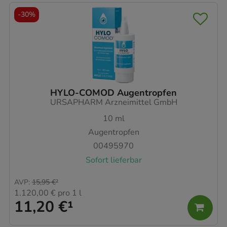
-
30%
HYLO-COMOD Augentropfen
URSAPHARM Arzneimittel GmbH
10
ml
Augentropfen
00495970
Sofort lieferbar
AVP
:
15,95 €
²
1.120,00 €
pro 1 l
11,20 €
¹