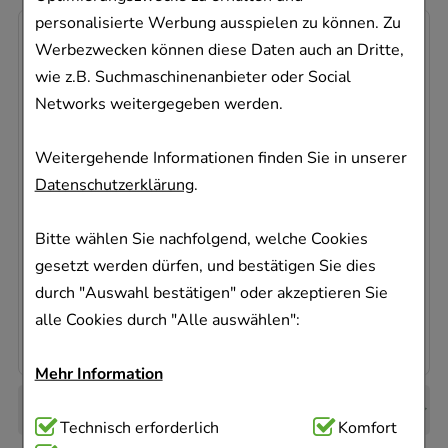
personalisierte Werbung ausspielen zu können. Zu
-
33%
Werbezwecken können diese Daten auch an Dritte,
wie z.B. Suchmaschinenanbieter oder Social
Networks weitergegeben werden.
VIDISIC Augengel
Dr. Gerhard Mann Chem.-pharm.Fabrik GmbH
Weitergehende Informationen finden Sie in unserer
10
g
Datenschutzerklärung
.
Augengel
03099542
Bitte wählen Sie nachfolgend, welche Cookies
Sofort lieferbar
gesetzt werden dürfen, und bestätigen Sie dies
AVP
:
11,32 €
²
durch "Auswahl bestätigen" oder akzeptieren Sie
757,00 €
pro 1 kg
alle Cookies durch "Alle auswählen":
7,57 €
¹
Mehr Information
Technisch Notwendig:
Technisch erforderlich
Hierbei handelt es sich um
Komfort