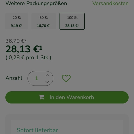
Weitere Packungsgrößen
Versandkosten
20 St
50 St
100 St
9,19 €
¹
16,70 €
¹
28,13 €
¹
36,70 €
²
28,13 €
¹
(
0,28 €
pro 1 Stk
)
Anzahl
In den Warenkorb
Sofort lieferbar