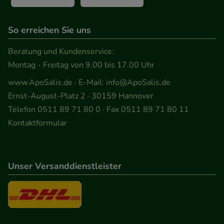
den Inhalt auf unserer Website aber auch die
Werbung auf Drittseiten möglichst relevant für Sie
zu gestalten. Bitte beachten Sie, dass Daten hierfür
So erreichen Sie uns
teilweise an Dritte wie z.B. Google oder soziale
Beratung und Kundenservice:
Medien übertragen werden.
Montag - Freitag von 9.00 bis 17.00 Uhr
www.ApoSalis.de
· E-Mail:
info@ApoSalis.de
Ernst-August-Platz 2 · 30159 Hannover
Telefon 0511 89 71 80 0 · Fax 0511 89 71 80 11
Kontaktformular
Unser Versanddienstleister