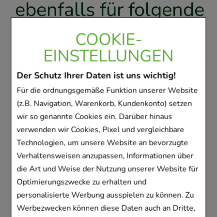
ebenfalls für folgende
Artikel entschieden
COOKIE-
EINSTELLUNGEN
-
26,5%
Der Schutz Ihrer Daten ist uns wichtig!
Für die ordnungsgemäße Funktion unserer Website
(z.B. Navigation, Warenkorb, Kundenkonto) setzen
wir so genannte Cookies ein. Darüber hinaus
verwenden wir Cookies, Pixel und vergleichbare
Technologien, um unsere Website an bevorzugte
FRUBIASE SPORT Waldfrucht
Verhaltensweisen anzupassen, Informationen über
Brausetabletten
die Art und Weise der Nutzung unserer Website für
STADA Consumer Health Deutschland GmbH
Optimierungszwecke zu erhalten und
20
St
Brausetabletten
personalisierte Werbung ausspielen zu können. Zu
07678722
Werbezwecken können diese Daten auch an Dritte,