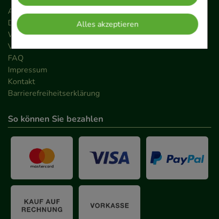
verzichtet werden kann.
AGB
Datenschutz
Alles akzeptieren
Widerrufsrecht
Komfort:
Diese Cookies werden genutzt um das
Versandkosten
Einkaufserlebnis noch ansprechender zu gestalten,
FAQ
beispielsweise für die Wiedererkennung des
Impressum
Besuchers oder unsere Seite an bevorzugte
Kontakt
Verhaltensweisen (z.B. Spracheinstellung)
Barrierefreiheitserklärung
anzupassen. Komfort-Cookies ermöglichen es uns
auch auf Ihre Bedürfnisse zugeschrittene Inhalte
So können Sie bezahlen
anzuzeigen und unser Partnerprogramm zu
betreiben.
Statistik & Tracking:
Hierüber lassen sich
Informationen über die Art und Weise der Nutzung
unserer Website sammeln, mit deren Hilfe wir
unsere Website weiter für Sie optimieren können,