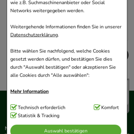
Sofort lieferbar
wie z.B. Suchmaschinenanbieter oder Social
Networks weitergegeben werden.
AVP
:
22,80 €
²
0,84 €
pro 1 Stk
Weitergehende Informationen finden Sie in unserer
16,75 €
¹
Datenschutzerklärung
.
Bitte wählen Sie nachfolgend, welche Cookies
gesetzt werden dürfen, und bestätigen Sie dies
durch "Auswahl bestätigen" oder akzeptieren Sie
alle Cookies durch "Alle auswählen":
Mehr Information
Technisch Notwendig:
Technisch erforderlich
Hierbei handelt es sich um
Komfort
Cookies, die für die Grundfunktionen unserer
Statistik & Tracking
Website notwendig sind (z.B. Navigation,
Navigation
Auswahl bestätigen
Warenkorb, Kundenkonto), weshalb auf diese nicht