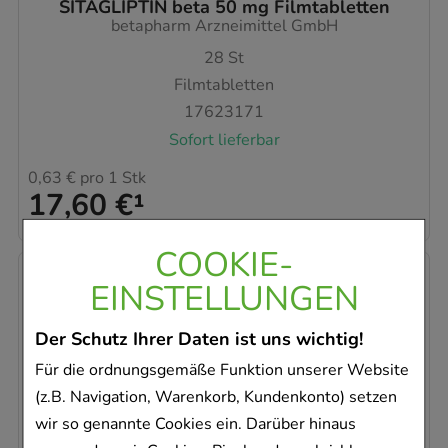
SITAGLIPTIN beta 50 mg Filmtabletten
betapharm Arzneimittel GmbH
28
St
Filmtabletten
17623171
Sofort lieferbar
0,63 €
pro 1 Stk
17,60 €
¹
COOKIE-
EINSTELLUNGEN
Der Schutz Ihrer Daten ist uns wichtig!
Für die ordnungsgemäße Funktion unserer Website
(z.B. Navigation, Warenkorb, Kundenkonto) setzen
wir so genannte Cookies ein. Darüber hinaus
SITAGLIPTIN beta 25 mg Filmtabletten