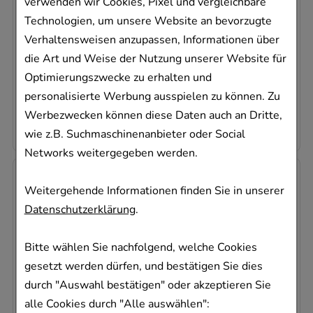
betapharm Arzneimittel GmbH
verwenden wir Cookies, Pixel und vergleichbare
Technologien, um unsere Website an bevorzugte
98
St
Verhaltensweisen anzupassen, Informationen über
Filmtabletten
die Art und Weise der Nutzung unserer Website für
17623165
Optimierungszwecke zu erhalten und
Sofort lieferbar
personalisierte Werbung ausspielen zu können. Zu
0,18 €
pro 1 Stk
Werbezwecken können diese Daten auch an Dritte,
17,46 €
¹
wie z.B. Suchmaschinenanbieter oder Social
Networks weitergegeben werden.
Weitergehende Informationen finden Sie in unserer
Datenschutzerklärung
.
Bitte wählen Sie nachfolgend, welche Cookies
gesetzt werden dürfen, und bestätigen Sie dies
SITAGLIPTIN beta 25 mg Filmtabletten
durch "Auswahl bestätigen" oder akzeptieren Sie
betapharm Arzneimittel GmbH
alle Cookies durch "Alle auswählen":