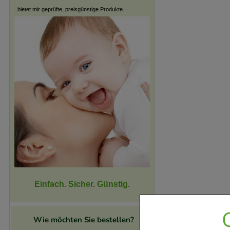
..bietet mir geprüfte, preisgünstige Produkte.
Einfach. Sicher. Günstig.
Wie möchten Sie bestellen?