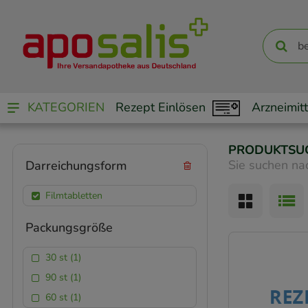
KATEGORIEN
Rezept Einlösen
Arzneimitt
PRODUKTSU
Sie suchen na
Darreichungsform
Filmtabletten
Packungsgröße
30 st (1)
90 st (1)
60 st (1)