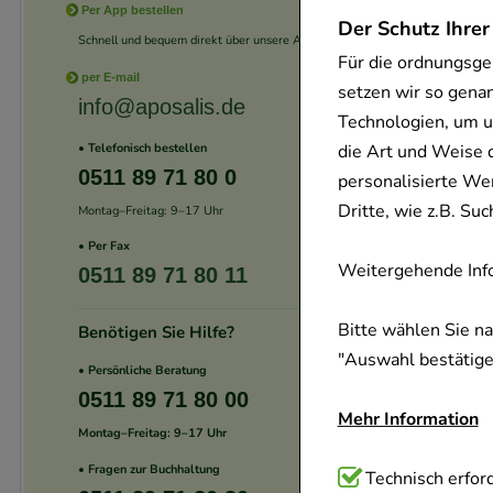
Per App bestellen
Der Schutz Ihrer
Schnell und bequem direkt über unsere App.
Für die ordnungsge
per E-mail
setzen wir so gena
info@aposalis.de
Technologien, um u
die Art und Weise 
• Telefonisch bestellen
0511 89 71 80 0
personalisierte We
Dritte, wie z.B. S
Montag–Freitag: 9–17 Uhr
• Per Fax
Weitergehende Info
0511 89 71 80 11
Bitte wählen Sie n
Benötigen Sie Hilfe?
"Auswahl bestätigen
• Persönliche Beratung
0511 89 71 80 00
Mehr Information
Montag–Freitag: 9–17 Uhr
• Fragen zur Buchhaltung
Technisch Notwend
Technisch erford