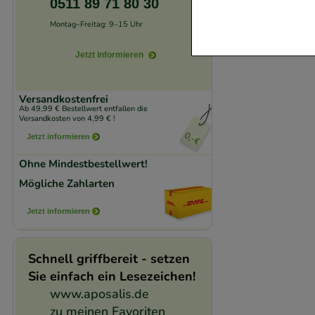
0511 89 71 80 30
Website notwendig 
Montag–Freitag: 9–15 Uhr
verzichtet werden 
Jetzt informieren
Komfort:
Diese Coo
beispielsweise für
Versandkostenfrei
Verhaltensweisen (
Ab 49,99 € Bestellwert entfallen die
Versandkosten von 4,99 € !
auf Ihre Bedürfnis
Jetzt informieren
Statistik & Trackin
Ohne Mindestbestellwert!
unserer Website sa
Mögliche Zahlarten
den Inhalt auf unse
Jetzt informieren
gestalten. Bitte be
Medien übertragen
Schnell griffbereit - setzen
Sie einfach ein Lesezeichen!
www.aposalis.de
zu meinen Favoriten