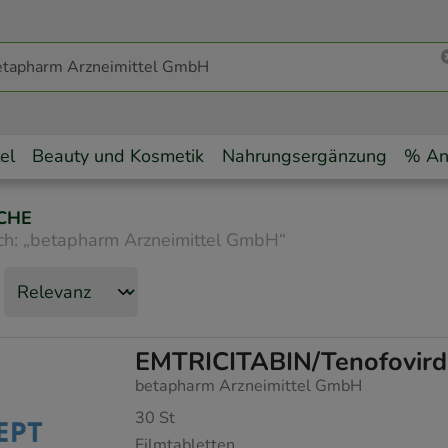
el
Beauty und Kosmetik
Nahrungsergänzung
% An
CHE
ch:
„
betapharm Arzneimittel GmbH
“
EMTRICITABIN/Tenofovird
betapharm Arzneimittel GmbH
30
St
Filmtabletten