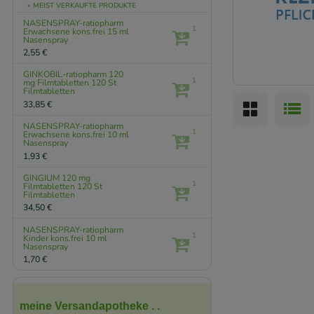
» MEIST VERKAUFTE PRODUKTE
NASENSPRAY-ratiopharm
1
Erwachsene kons.frei
15 ml
Nasenspray
2,55 €
GINKOBIL-ratiopharm 120
1
mg Filmtabletten
120 St
Filmtabletten
33,85 €
NASENSPRAY-ratiopharm
1
Erwachsene kons.frei
10 ml
Nasenspray
1,93 €
GINGIUM 120 mg
1
Filmtabletten
120 St
Filmtabletten
34,50 €
NASENSPRAY-ratiopharm
1
Kinder kons.frei
10 ml
Nasenspray
1,70 €
meine Versandapotheke . .