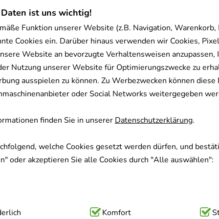
 Daten ist uns wichtig!
mäße Funktion unserer Website (z.B. Navigation, Warenkorb,
nnte Cookies ein. Darüber hinaus verwenden wir Cookies, Pixel
nsere Website an bevorzugte Verhaltensweisen anzupassen, 
der Nutzung unserer Website für Optimierungszwecke zu erha
rbung ausspielen zu können. Zu Werbezwecken können diese 
uchmaschinenanbieter oder Social Networks weitergegeben wer
rmationen finden Sie in unserer
Datenschutzerklärung
.
achfolgend, welche Cookies gesetzt werden dürfen, und bestäti
" oder akzeptieren Sie alle Cookies durch "Alle auswählen":
ig:
erlich
Hierbei handelt es sich um Cookies, die für die Grundfunk
Komfort
S