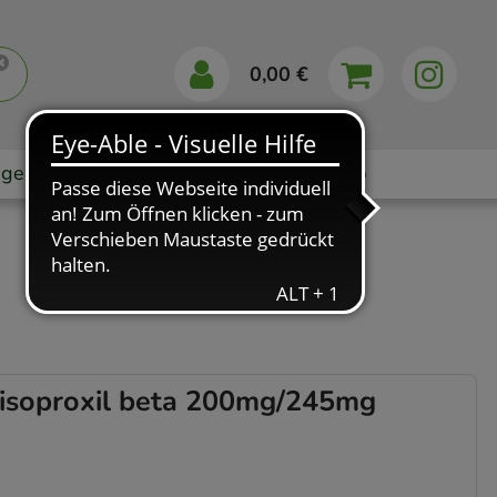
0,00 €
gebote
Markenshops
Ratgeber
App
isoproxil beta 200mg/245mg