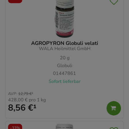
AGROPYRON Globuli velati
WALA Heilmittel GmbH
20
g
Globuli
01447861
Sofort lieferbar
AVP
:
12,79 €
²
428,00 €
pro 1 kg
8,56 €
¹
-
33%