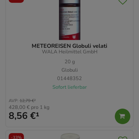
METEOREISEN Globuli velati
WALA Heilmittel GmbH
20
g
Globuli
01448352
Sofort lieferbar
AVP
:
12,79 €
²
428,00 €
pro 1 kg
8,56 €
¹
-
33%