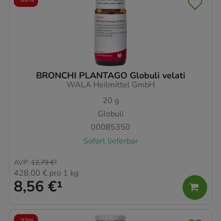
BRONCHI PLANTAGO Globuli velati
WALA Heilmittel GmbH
20
g
Globuli
00085350
Sofort lieferbar
AVP
:
12,79 €
²
428,00 €
pro 1 kg
8,56 €
¹