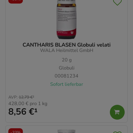
CANTHARIS BLASEN Globuli velati
WALA Heilmittel GmbH
20
g
Globuli
00081234
Sofort lieferbar
AVP
:
12,79 €
²
428,00 €
pro 1 kg
8,56 €
¹
-
33%