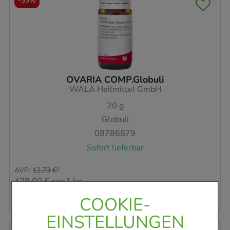
-
33%
OVARIA COMP.Globuli
WALA Heilmittel GmbH
20
g
Globuli
08786879
Sofort lieferbar
AVP
:
12,79 €
²
428,00 €
pro 1 kg
8,56 €
¹
COOKIE-
EINSTELLUNGEN