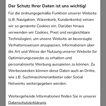
-
33%
Der Schutz Ihrer Daten ist uns wichtig!
Für die ordnungsgemäße Funktion unserer Website
(z.B. Navigation, Warenkorb, Kundenkonto) setzen
wir so genannte Cookies ein. Darüber hinaus
verwenden wir Cookies, Pixel und vergleichbare
AURUM/APIS regina comp.Globuli
Technologien, um unsere Website an bevorzugte
WALA Heilmittel GmbH
Verhaltensweisen anzupassen, Informationen über
20
g
die Art und Weise der Nutzung unserer Website für
Globuli
Optimierungszwecke zu erhalten und
08784219
personalisierte Werbung ausspielen zu können. Zu
Sofort lieferbar
Werbezwecken können diese Daten auch an Dritte,
wie z.B. Suchmaschinenanbieter oder Social
AVP
:
12,79 €
²
Networks weitergegeben werden.
428,00 €
pro 1 kg
8,56 €
¹
Weitergehende Informationen finden Sie in unserer
Datenschutzerklärung
.