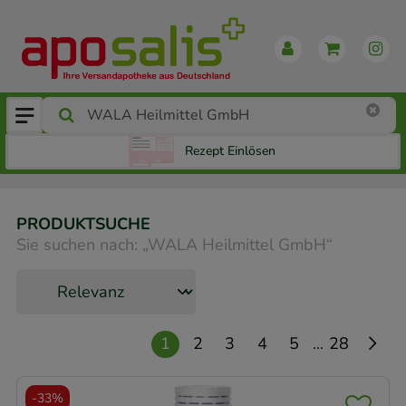
Rezept Einlösen
PRODUKTSUCHE
Sie suchen nach:
„
WALA Heilmittel GmbH
“
...
1
2
3
4
5
28
-
33%