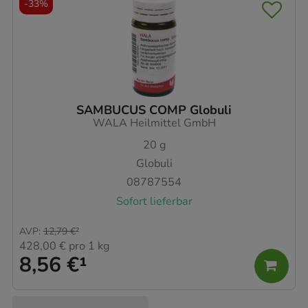
-
33%
Besuchers oder unsere Seite an bevorzugte
Verhaltensweisen (z.B. Spracheinstellung)
anzupassen. Komfort-Cookies ermöglichen es uns
auch auf Ihre Bedürfnisse zugeschrittene Inhalte
anzuzeigen und unser Partnerprogramm zu
betreiben.
SAMBUCUS COMP Globuli
WALA Heilmittel GmbH
20
g
Statistik & Tracking:
Hierüber lassen sich
Globuli
Informationen über die Art und Weise der Nutzung
08787554
unserer Website sammeln, mit deren Hilfe wir
Sofort lieferbar
unsere Website weiter für Sie optimieren können,
den Inhalt auf unserer Website aber auch die
AVP
:
12,79 €
²
Werbung auf Drittseiten möglichst relevant für Sie
428,00 €
pro 1 kg
zu gestalten. Bitte beachten Sie, dass Daten hierfür
8,56 €
¹
teilweise an Dritte wie z.B. Google oder soziale
Medien übertragen werden.