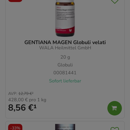
GENTIANA MAGEN Globuli velati
WALA Heilmittel GmbH
20
g
Globuli
00081441
Sofort lieferbar
AVP
:
12,79 €
²
428,00 €
pro 1 kg
8,56 €
¹
-
33%