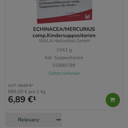
ECHINACEA/MERCURIUS
comp.Kindersuppositorien
WALA Heilmittel GmbH
10X1
g
Kdr. Suppositorien
01880799
Sofort lieferbar
AVP
:
10,29 €
²
689,00 €
pro 1 kg
6,89 €
¹