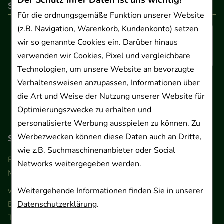
Der Schutz Ihrer Daten ist uns wichtig!
So können Sie bezahlen
Für die ordnungsgemäße Funktion unserer Website
(z.B. Navigation, Warenkorb, Kundenkonto) setzen
wir so genannte Cookies ein. Darüber hinaus
verwenden wir Cookies, Pixel und vergleichbare
Technologien, um unsere Website an bevorzugte
Verhaltensweisen anzupassen, Informationen über
die Art und Weise der Nutzung unserer Website für
Optimierungszwecke zu erhalten und
personalisierte Werbung ausspielen zu können. Zu
Werbezwecken können diese Daten auch an Dritte,
So erreichen Sie uns
wie z.B. Suchmaschinenanbieter oder Social
Beratung und Kundenservice:
Networks weitergegeben werden.
Montag - Freitag von 9.00 bis 17.00 Uhr
www.ApoSalis.de
· E-Mail:
info@ApoSalis.de
Weitergehende Informationen finden Sie in unserer
Ernst-August-Platz 2 · 30159 Hannover
Datenschutzerklärung
.
Telefon 0511 89 71 80 0 · Fax 0511 89 71 80 11