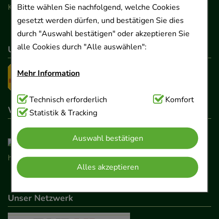
Kontaktformular
Bitte wählen Sie nachfolgend, welche Cookies
gesetzt werden dürfen, und bestätigen Sie dies
durch "Auswahl bestätigen" oder akzeptieren Sie
alle Cookies durch "Alle auswählen":
Unser Versanddienstleister
Mehr Information
Technisch Notwendig:
Technisch erforderlich
Hierbei handelt es sich um
Komfort
Wir sind hier gelistet
Cookies, die für die Grundfunktionen unserer
Statistik & Tracking
Website notwendig sind (z.B. Navigation,
Auswahl bestätigen
Warenkorb, Kundenkonto), weshalb auf diese nicht
verzichtet werden kann.
Alles akzeptieren
Komfort:
Diese Cookies werden genutzt um das
Einkaufserlebnis noch ansprechender zu gestalten,
Unser Netzwerk
beispielsweise für die Wiedererkennung des
Besuchers oder unsere Seite an bevorzugte