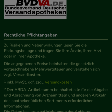
Verhaltensweisen (z.B. Spracheinstellung)
anzupassen. Komfort-Cookies ermöglichen es uns
auch auf Ihre Bedürfnisse zugeschrittene Inhalte
anzuzeigen und unser Partnerprogramm zu
betreiben.
Rechtliche Pflichtangaben
Zu Risiken und Nebenwirkungen lesen Sie die
Statistik & Tracking:
Hierüber lassen sich
Packungsbeilage und fragen Sie Ihre Ärztin, Ihren Arzt
Informationen über die Art und Weise der Nutzung
oder in Ihrer Apotheke.
unserer Website sammeln, mit deren Hilfe wir
Die angegebenen Preise beinhalten die gesetzlich
unsere Website weiter für Sie optimieren können,
vorgeschriebene Mehrwertsteuer und verstehen sich
den Inhalt auf unserer Website aber auch die
zzgl. Versandkosten.
Werbung auf Drittseiten möglichst relevant für Sie
1
inkl. MwSt. ggf. zzgl.
Versandkosten
zu gestalten. Bitte beachten Sie, dass Daten hierfür
2
Der ABDA-Artikelstamm beinhaltet alle für die Abgabe
teilweise an Dritte wie z.B. Google oder soziale
und Abrechnung von Arzneimitteln und anderen Artikeln
des apothekenüblichen Sortiments erforderlichen
Medien übertragen werden.
Informationen.
Die Daten basieren auf Meldungen der Anbieter