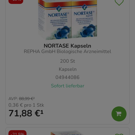
NORTASE Kapseln
REPHA GmbH Biologische Arzneimittel
200
St
Kapseln
04944086
Sofort lieferbar
AVP
:
88,99 €
²
0,36 €
pro 1 Stk
71,88 €
¹
-
21,5%