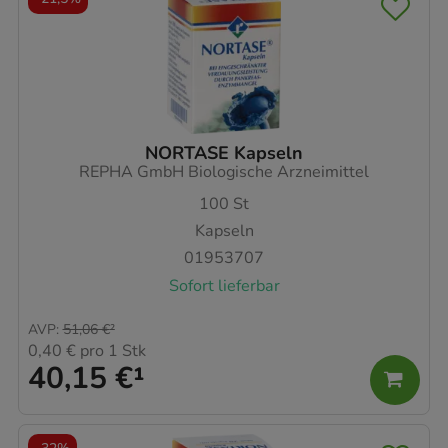
NORTASE Kapseln
REPHA GmbH Biologische Arzneimittel
100
St
Kapseln
01953707
Sofort lieferbar
AVP
:
51,06 €
²
0,40 €
pro 1 Stk
40,15 €
¹