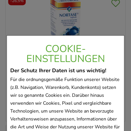
-
26,5%
COOKIE-
NORTASE Kapseln
REPHA GmbH Biologische Arzneimittel
EINSTELLUNGEN
50
St
Kapseln
Der Schutz Ihrer Daten ist uns wichtig!
01953699
Für die ordnungsgemäße Funktion unserer Website
Dieses Produkt ist zur Zeit nicht verfügbar
(z.B. Navigation, Warenkorb, Kundenkonto) setzen
wir so genannte Cookies ein. Darüber hinaus
AVP
:
27,94 €
²
verwenden wir Cookies, Pixel und vergleichbare
0,41 €
pro 1 Stk
20,52 €
¹
Technologien, um unsere Website an bevorzugte
Verhaltensweisen anzupassen, Informationen über
die Art und Weise der Nutzung unserer Website für