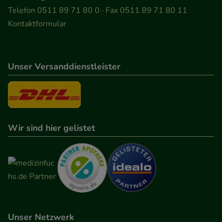
Informationen über die Art und Weise der Nutzung
Telefon 0511 89 71 80 0 · Fax 0511 89 71 80 11
unserer Website sammeln, mit deren Hilfe wir
Kontaktformular
unsere Website weiter für Sie optimieren können,
den Inhalt auf unserer Website aber auch die
Werbung auf Drittseiten möglichst relevant für Sie
Unser Versanddienstleister
zu gestalten. Bitte beachten Sie, dass Daten hierfür
teilweise an Dritte wie z.B. Google oder soziale
Medien übertragen werden.
Wir sind hier gelistet
Unser Netzwerk