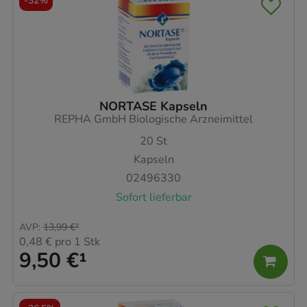
-
32%
NORTASE Kapseln
REPHA GmbH Biologische Arzneimittel
20
St
Kapseln
02496330
Sofort lieferbar
AVP
:
13,99 €
²
0,48 €
pro 1 Stk
9,50 €
¹