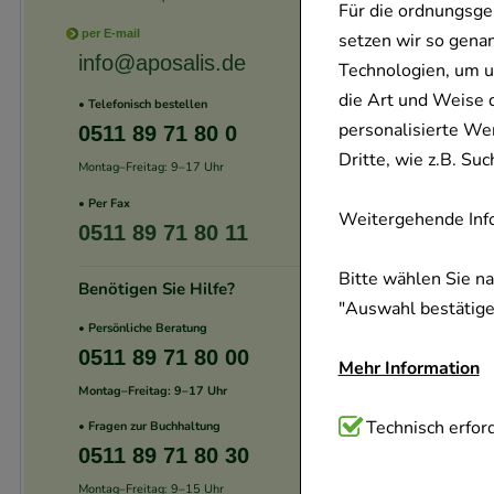
Für die ordnungsge
per E-mail
setzen wir so gena
info@aposalis.de
Technologien, um u
die Art und Weise 
• Telefonisch bestellen
personalisierte We
0511 89 71 80 0
Dritte, wie z.B. S
Montag–Freitag: 9–17 Uhr
• Per Fax
Weitergehende Info
0511 89 71 80 11
Bitte wählen Sie n
Benötigen Sie Hilfe?
"Auswahl bestätigen
• Persönliche Beratung
0511 89 71 80 00
Mehr Information
Montag–Freitag: 9–17 Uhr
Technisch Notwend
Technisch erford
• Fragen zur Buchhaltung
0511 89 71 80 30
Website notwendig 
verzichtet werden 
Montag–Freitag: 9–15 Uhr