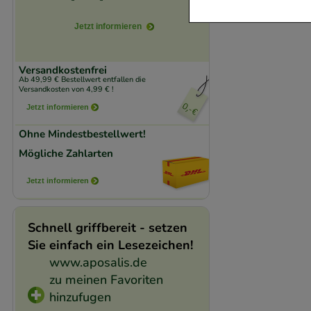
Jetzt informieren
Komfort:
Diese Coo
beispielsweise für
Verhaltensweisen (
Versandkostenfrei
Ab 49,99 € Bestellwert entfallen die
auf Ihre Bedürfnis
Versandkosten von 4,99 € !
Jetzt informieren
Statistik & Trackin
Ohne Mindestbestellwert!
unserer Website sa
Mögliche Zahlarten
den Inhalt auf unse
gestalten. Bitte be
Jetzt informieren
Medien übertragen
Schnell griffbereit - setzen
Sie einfach ein Lesezeichen!
www.aposalis.de
zu meinen Favoriten
hinzufugen