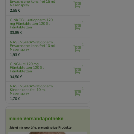
1
Erwachsene kons.frei
15 ml
Nasenspray
2,55 €
GINKOBIL-ratiopharm 120
1
mg Filmtabletten
120 St
Filmtabletten
33,85 €
NASENSPRAY-ratiopharm
1
Erwachsene kons.frei
10 ml
Nasenspray
1,93 €
GINGIUM 120 mg
1
Filmtabletten
120 St
Filmtabletten
34,50 €
NASENSPRAY-ratiopharm
1
Kinder kons.frei
10 ml
Nasenspray
1,70 €
meine Versandapotheke . .
..bietet mir geprüfte, preisgünstige Produkte.