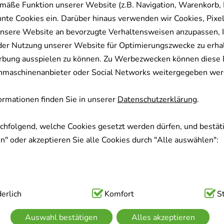
mäße Funktion unserer Website (z.B. Navigation, Warenkorb,
nnte Cookies ein. Darüber hinaus verwenden wir Cookies, Pixel
nsere Website an bevorzugte Verhaltensweisen anzupassen, 
der Nutzung unserer Website für Optimierungszwecke zu erha
rbung ausspielen zu können. Zu Werbezwecken können diese 
uchmaschinenanbieter oder Social Networks weitergegeben wer
rmationen finden Sie in unserer
Datenschutzerklärung
.
achfolgend, welche Cookies gesetzt werden dürfen, und bestäti
" oder akzeptieren Sie alle Cookies durch "Alle auswählen":
ig:
erlich
Hierbei handelt es sich um Cookies, die für die Grundfunk
Komfort
S
sind (z.B. Navigation, Warenkorb, Kundenkonto), weshalb auf 
Auswahl bestätigen
Alles akzeptieren
kann.