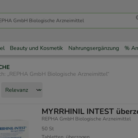
el
Beauty und Kosmetik
Nahrungsergänzung
% An
CHE
ch:
„
REPHA GmbH Biologische Arzneimittel
“
MYRRHINIL INTEST überzo
REPHA GmbH Biologische Arzneimittel
50
St
Tabletten, überzogen