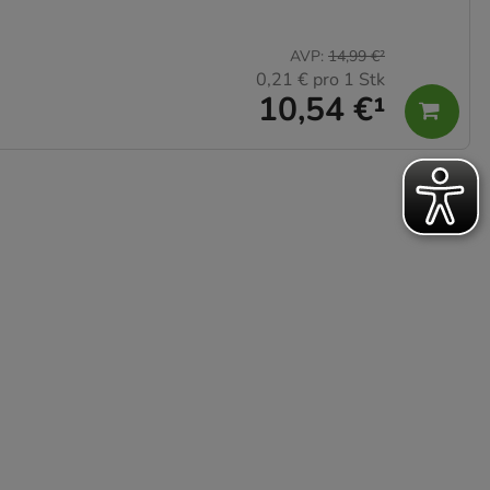
AVP
:
14,99 €
²
0,21 €
pro 1 Stk
10,54 €
¹