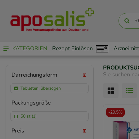
KATEGORIEN
Rezept Einlösen
Arzneimitt
PRODUKTSU
Sie suchen na
Darreichungsform
Tabletten, überzogen
Packungsgröße
-
29,5%
50 st (1)
Preis