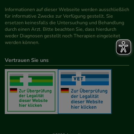
den Inhalt auf unserer Website aber auch die
Informationen auf dieser Webseite werden ausschließlich
Werbung auf Drittseiten möglichst relevant für Sie
für informative Zwecke zur Verfügung gestellt. Sie
zu gestalten. Bitte beachten Sie, dass Daten hierfür
ersetzen keinesfalls die Untersuchung und Behandlung
teilweise an Dritte wie z.B. Google oder soziale
durch einen Arzt. Bitte beachten Sie, dass hierdurch
weder Diagnosen gestellt noch Therapien eingeleitet
Medien übertragen werden.
werden können.
Vertrauen Sie uns