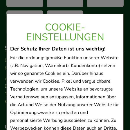
COOKIE-
EINSTELLUNGEN
So erreichen Sie uns
Der Schutz Ihrer Daten ist uns wichtig!
Für die ordnungsgemäße Funktion unserer Website
Beratung und Kundenservice:
(z.B. Navigation, Warenkorb, Kundenkonto) setzen
Montag - Freitag von 9.00 bis 17.00 Uhr
wir so genannte Cookies ein. Darüber hinaus
www.ApoSalis.de
· E-Mail:
info@ApoSalis.de
verwenden wir Cookies, Pixel und vergleichbare
Ernst-August-Platz 2 · 30159 Hannover
Technologien, um unsere Website an bevorzugte
Telefon 0511 89 71 80 0 · Fax 0511 89 71 80 11
Verhaltensweisen anzupassen, Informationen über
Kontaktformular
die Art und Weise der Nutzung unserer Website für
Optimierungszwecke zu erhalten und
personalisierte Werbung ausspielen zu können. Zu
Unser Versanddienstleister
Werbezwecken können diese Daten auch an Dritte,