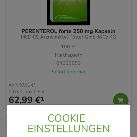
PERENTEROL forte 250 mg Kapseln
MEDICE Arzneimittel Pütter GmbH&Co.KG
100
St
Hartkapseln
04508959
Sofort lieferbar
AVP
:
97,51 €
²
0,63 €
pro 1 Stk
62,99 €
¹
COOKIE-
EINSTELLUNGEN