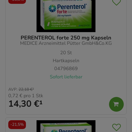
PERENTEROL forte 250 mg Kapseln
MEDICE Arzneimittel Pütter GmbH&Co.KG
20
St
Hartkapseln
04796869
Sofort lieferbar
AVP
:
22,18 €
²
0,72 €
pro 1 Stk
14,30 €
¹
-
21,5%