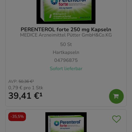
PERENTEROL forte 250 mg Kapseln
MEDICE Arzneimittel Pütter GmbH&Co.KG
50
St
Hartkapseln
04796875
Sofort lieferbar
AVP
:
50,36 €
²
0,79 €
pro 1 Stk
39,41 €
¹
-
35,5%