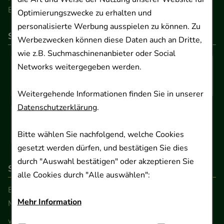
Barrierefreiheitserklärung
Optimierungszwecke zu erhalten und
personalisierte Werbung ausspielen zu können. Zu
So können Sie bezahlen
Werbezwecken können diese Daten auch an Dritte,
wie z.B. Suchmaschinenanbieter oder Social
Networks weitergegeben werden.
Weitergehende Informationen finden Sie in unserer
Datenschutzerklärung
.
Bitte wählen Sie nachfolgend, welche Cookies
gesetzt werden dürfen, und bestätigen Sie dies
durch "Auswahl bestätigen" oder akzeptieren Sie
So erreichen Sie uns
alle Cookies durch "Alle auswählen":
Beratung und Kundenservice:
Mehr Information
Montag - Freitag von 9.00 bis 17.00 Uhr
www.ApoSalis.de
· E-Mail:
info@ApoSalis.de