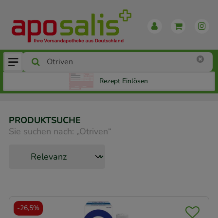
Rezept Einlösen
PRODUKTSUCHE
Sie suchen nach:
„
Otriven
“
-
26,5%