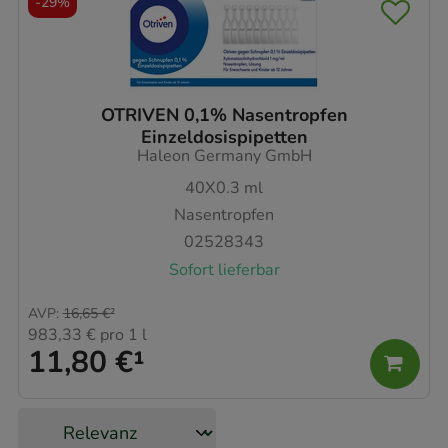
-
29%
OTRIVEN 0,1% Nasentropfen
Einzeldosispipetten
Haleon Germany GmbH
40X0.3
ml
Nasentropfen
02528343
Sofort lieferbar
AVP
:
16,65 €
²
983,33 €
pro 1 l
11,80 €
¹