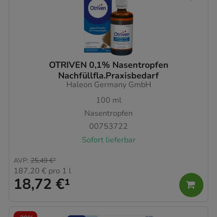
OTRIVEN 0,1% Nasentropfen
Nachfüllfla.Praxisbedarf
Haleon Germany GmbH
100
ml
Nasentropfen
00753722
Sofort lieferbar
AVP
:
25,49 €
²
187,20 €
pro 1 l
18,72 €
¹