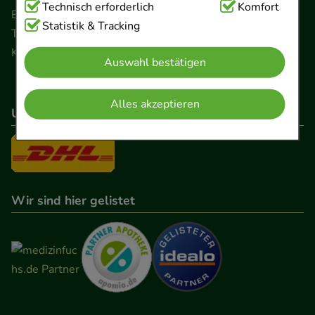
Technisch Notwendig:
Technisch erforderlich
Hierbei handelt es sich um
Komfort
Ernst-August-Platz 2 · 30159 Hannover
Cookies, die für die Grundfunktionen unserer
Statistik & Tracking
Telefon 0511 89 71 80 0 · Fax 0511 89 71 80 11
Website notwendig sind (z.B. Navigation,
Kontaktformular
Auswahl bestätigen
Warenkorb, Kundenkonto), weshalb auf diese nicht
verzichtet werden kann.
Alles akzeptieren
Unser Versanddienstleister
Komfort:
Diese Cookies werden genutzt um das
Einkaufserlebnis noch ansprechender zu gestalten,
beispielsweise für die Wiedererkennung des
Besuchers oder unsere Seite an bevorzugte
Verhaltensweisen (z.B. Spracheinstellung)
Wir sind hier gelistet
anzupassen. Komfort-Cookies ermöglichen es uns
auch auf Ihre Bedürfnisse zugeschrittene Inhalte
anzuzeigen und unser Partnerprogramm zu
betreiben.
Statistik & Tracking:
Hierüber lassen sich