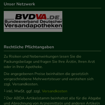
Unser Netzwerk
Informationen über die Art und Weise der Nutzung
unserer Website sammeln, mit deren Hilfe wir
unsere Website weiter für Sie optimieren können,
den Inhalt auf unserer Website aber auch die
Werbung auf Drittseiten möglichst relevant für Sie
zu gestalten. Bitte beachten Sie, dass Daten hierfür
teilweise an Dritte wie z.B. Google oder soziale
Rechtliche Pflichtangaben
Medien übertragen werden.
Zu Risiken und Nebenwirkungen lesen Sie die
Packungsbeilage und fragen Sie Ihre Ärztin, Ihren Arzt
oder in Ihrer Apotheke.
Die angegebenen Preise beinhalten die gesetzlich
vorgeschriebene Mehrwertsteuer und verstehen sich
zzgl. Versandkosten.
1
inkl. MwSt. ggf. zzgl.
Versandkosten
2
Der ABDA-Artikelstamm beinhaltet alle für die Abgabe
und Abrechnung von Arzneimitteln und anderen Artikeln