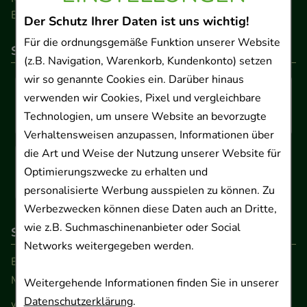
Barrierefreiheitserklärung
Der Schutz Ihrer Daten ist uns wichtig!
Für die ordnungsgemäße Funktion unserer Website
So können Sie bezahlen
(z.B. Navigation, Warenkorb, Kundenkonto) setzen
wir so genannte Cookies ein. Darüber hinaus
verwenden wir Cookies, Pixel und vergleichbare
Technologien, um unsere Website an bevorzugte
Verhaltensweisen anzupassen, Informationen über
die Art und Weise der Nutzung unserer Website für
Optimierungszwecke zu erhalten und
personalisierte Werbung ausspielen zu können. Zu
Werbezwecken können diese Daten auch an Dritte,
wie z.B. Suchmaschinenanbieter oder Social
So erreichen Sie uns
Networks weitergegeben werden.
Beratung und Kundenservice:
Montag - Freitag von 9.00 bis 17.00 Uhr
Weitergehende Informationen finden Sie in unserer
Datenschutzerklärung
.
www.ApoSalis.de
· E-Mail:
info@ApoSalis.de