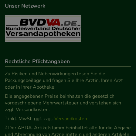
beispielsweise für die Wiedererkennung des
Unser Netzwerk
Besuchers oder unsere Seite an bevorzugte
Verhaltensweisen (z.B. Spracheinstellung)
anzupassen. Komfort-Cookies ermöglichen es uns
auch auf Ihre Bedürfnisse zugeschrittene Inhalte
anzuzeigen und unser Partnerprogramm zu
betreiben.
Rechtliche Pflichtangaben
Statistik & Tracking:
Hierüber lassen sich
Zu Risiken und Nebenwirkungen lesen Sie die
Informationen über die Art und Weise der Nutzung
Packungsbeilage und fragen Sie Ihre Ärztin, Ihren Arzt
unserer Website sammeln, mit deren Hilfe wir
oder in Ihrer Apotheke.
unsere Website weiter für Sie optimieren können,
Die angegebenen Preise beinhalten die gesetzlich
den Inhalt auf unserer Website aber auch die
vorgeschriebene Mehrwertsteuer und verstehen sich
Werbung auf Drittseiten möglichst relevant für Sie
zzgl. Versandkosten.
zu gestalten. Bitte beachten Sie, dass Daten hierfür
1
inkl. MwSt. ggf. zzgl.
Versandkosten
teilweise an Dritte wie z.B. Google oder soziale
2
Der ABDA-Artikelstamm beinhaltet alle für die Abgabe
Medien übertragen werden.
und Abrechnung von Arzneimitteln und anderen Artikeln