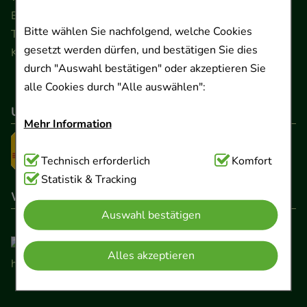
Ernst-August-Platz 2 · 30159 Hannover
Bitte wählen Sie nachfolgend, welche Cookies
Telefon 0511 89 71 80 0 · Fax 0511 89 71 80 11
gesetzt werden dürfen, und bestätigen Sie dies
Kontaktformular
durch "Auswahl bestätigen" oder akzeptieren Sie
alle Cookies durch "Alle auswählen":
Unser Versanddienstleister
Mehr Information
Technisch Notwendig:
Technisch erforderlich
Hierbei handelt es sich um
Komfort
Cookies, die für die Grundfunktionen unserer
Statistik & Tracking
Wir sind hier gelistet
Website notwendig sind (z.B. Navigation,
Auswahl bestätigen
Warenkorb, Kundenkonto), weshalb auf diese nicht
verzichtet werden kann.
Alles akzeptieren
Komfort:
Diese Cookies werden genutzt um das
Einkaufserlebnis noch ansprechender zu gestalten,