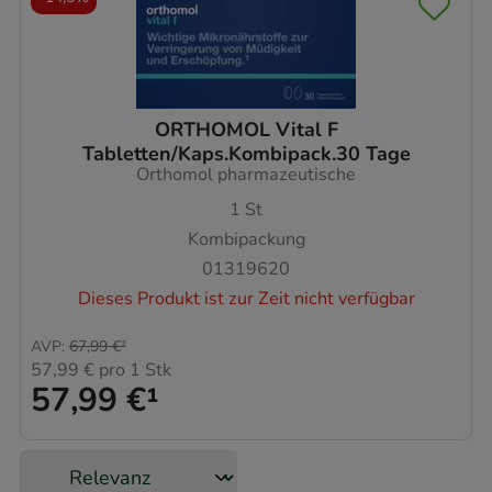
ORTHOMOL Vital F
Tabletten/Kaps.Kombipack.30 Tage
Orthomol pharmazeutische
1
St
Kombipackung
01319620
Dieses Produkt ist zur Zeit nicht verfügbar
AVP
:
67,99 €
²
57,99 €
pro 1 Stk
57,99 €
¹