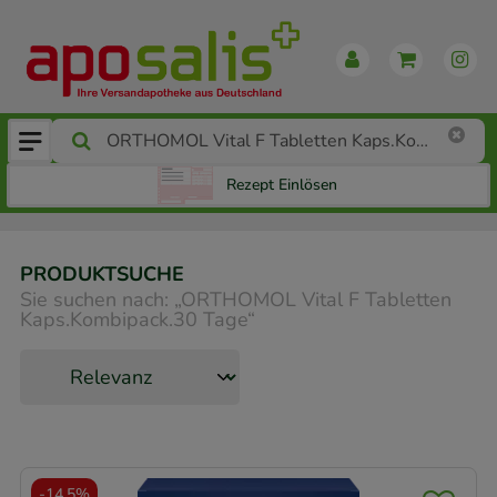
Rezept Einlösen
PRODUKTSUCHE
Sie suchen nach:
„
ORTHOMOL Vital F Tabletten
Kaps.Kombipack.30 Tage
“
-
14,5%