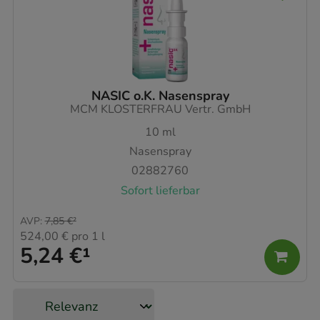
NASIC o.K. Nasenspray
MCM KLOSTERFRAU Vertr. GmbH
10
ml
Nasenspray
02882760
Sofort lieferbar
AVP
:
7,85 €
²
524,00 €
pro 1 l
5,24 €
¹