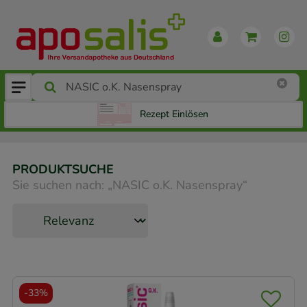
Rezept Einlösen
PRODUKTSUCHE
Sie suchen nach:
„
NASIC o.K. Nasenspray
“
-
33%