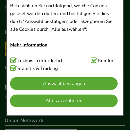
Bitte wählen Sie nachfolgend, welche Cookies
Kontaktformular
gesetzt werden dürfen, und bestätigen Sie dies
durch "Auswahl bestätigen" oder akzeptieren Sie
alle Cookies durch "Alle auswählen":
Unser Versanddienstleister
Mehr Information
Technisch Notwendig:
Technisch erforderlich
Hierbei handelt es sich um
Komfort
Wir sind hier gelistet
Cookies, die für die Grundfunktionen unserer
Statistik & Tracking
Website notwendig sind (z.B. Navigation,
Auswahl bestätigen
Warenkorb, Kundenkonto), weshalb auf diese nicht
verzichtet werden kann.
Alles akzeptieren
Komfort:
Diese Cookies werden genutzt um das
Einkaufserlebnis noch ansprechender zu gestalten,
Unser Netzwerk
beispielsweise für die Wiedererkennung des