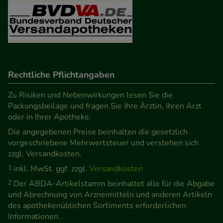
Besuchers oder unsere Seite an bevorzugte
Verhaltensweisen (z.B. Spracheinstellung)
anzupassen. Komfort-Cookies ermöglichen es uns
auch auf Ihre Bedürfnisse zugeschrittene Inhalte
anzuzeigen und unser Partnerprogramm zu
betreiben.
Rechtliche Pflichtangaben
Zu Risiken und Nebenwirkungen lesen Sie die
Statistik & Tracking:
Hierüber lassen sich
Packungsbeilage und fragen Sie Ihre Ärztin, Ihren Arzt
Informationen über die Art und Weise der Nutzung
oder in Ihrer Apotheke.
unserer Website sammeln, mit deren Hilfe wir
Die angegebenen Preise beinhalten die gesetzlich
unsere Website weiter für Sie optimieren können,
vorgeschriebene Mehrwertsteuer und verstehen sich
den Inhalt auf unserer Website aber auch die
zzgl. Versandkosten.
Werbung auf Drittseiten möglichst relevant für Sie
1
inkl. MwSt. ggf. zzgl.
Versandkosten
zu gestalten. Bitte beachten Sie, dass Daten hierfür
2
Der ABDA-Artikelstamm beinhaltet alle für die Abgabe
teilweise an Dritte wie z.B. Google oder soziale
und Abrechnung von Arzneimitteln und anderen Artikeln
Medien übertragen werden.
des apothekenüblichen Sortiments erforderlichen
Informationen.