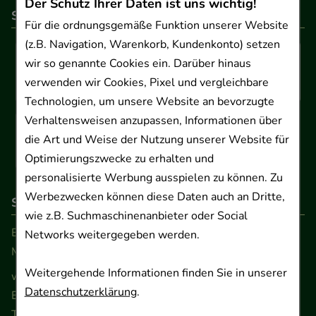
Der Schutz Ihrer Daten ist uns wichtig!
So können Sie bezahlen
Für die ordnungsgemäße Funktion unserer Website
(z.B. Navigation, Warenkorb, Kundenkonto) setzen
wir so genannte Cookies ein. Darüber hinaus
verwenden wir Cookies, Pixel und vergleichbare
Technologien, um unsere Website an bevorzugte
Verhaltensweisen anzupassen, Informationen über
die Art und Weise der Nutzung unserer Website für
Optimierungszwecke zu erhalten und
personalisierte Werbung ausspielen zu können. Zu
Werbezwecken können diese Daten auch an Dritte,
So erreichen Sie uns
wie z.B. Suchmaschinenanbieter oder Social
Beratung und Kundenservice:
Networks weitergegeben werden.
Montag - Freitag von 9.00 bis 17.00 Uhr
Weitergehende Informationen finden Sie in unserer
www.ApoSalis.de
· E-Mail:
info@ApoSalis.de
Datenschutzerklärung
.
Ernst-August-Platz 2 · 30159 Hannover
Telefon 0511 89 71 80 0 · Fax 0511 89 71 80 11