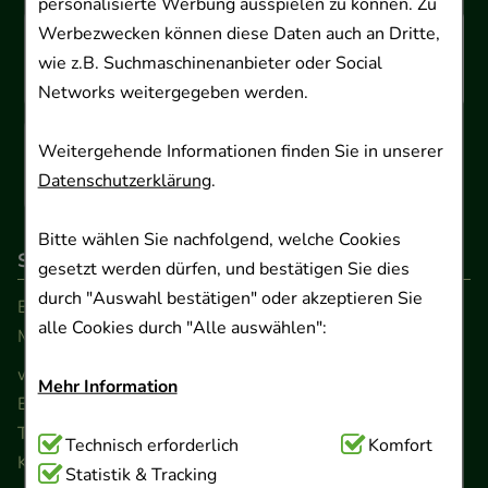
personalisierte Werbung ausspielen zu können. Zu
Werbezwecken können diese Daten auch an Dritte,
wie z.B. Suchmaschinenanbieter oder Social
Networks weitergegeben werden.
Weitergehende Informationen finden Sie in unserer
Datenschutzerklärung
.
Bitte wählen Sie nachfolgend, welche Cookies
So erreichen Sie uns
gesetzt werden dürfen, und bestätigen Sie dies
durch "Auswahl bestätigen" oder akzeptieren Sie
Beratung und Kundenservice:
alle Cookies durch "Alle auswählen":
Montag - Freitag von 9.00 bis 17.00 Uhr
www.ApoSalis.de
· E-Mail:
info@ApoSalis.de
Mehr Information
Ernst-August-Platz 2 · 30159 Hannover
Telefon 0511 89 71 80 0 · Fax 0511 89 71 80 11
Technisch Notwendig:
Technisch erforderlich
Hierbei handelt es sich um
Komfort
Kontaktformular
Cookies, die für die Grundfunktionen unserer
Statistik & Tracking