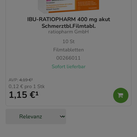
IBU-RATIOPHARM 400 mg akut
Schmerztbl.Filmtabl.
ratiopharm GmbH
10
St
Filmtabletten
00266011
Sofort lieferbar
AVP
:
4,19 €
²
0,12 €
pro 1 Stk
1,15 €
¹