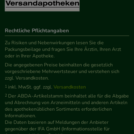
unsere Website weiter für Sie optimieren können,
den Inhalt auf unserer Website aber auch die
Werbung auf Drittseiten möglichst relevant für Sie
Rechtliche Pflichtangaben
zu gestalten. Bitte beachten Sie, dass Daten hierfür
teilweise an Dritte wie z.B. Google oder soziale
Zu Risiken und Nebenwirkungen lesen Sie die
Medien übertragen werden.
Packungsbeilage und fragen Sie Ihre Ärztin, Ihren Arzt
oder in Ihrer Apotheke.
Die angegebenen Preise beinhalten die gesetzlich
vorgeschriebene Mehrwertsteuer und verstehen sich
zzgl. Versandkosten.
1
inkl. MwSt. ggf. zzgl.
Versandkosten
2
Der ABDA-Artikelstamm beinhaltet alle für die Abgabe
und Abrechnung von Arzneimitteln und anderen Artikeln
des apothekenüblichen Sortiments erforderlichen
Informationen.
Die Daten basieren auf Meldungen der Anbieter
gegenüber der IFA GmbH (Informationsstelle für