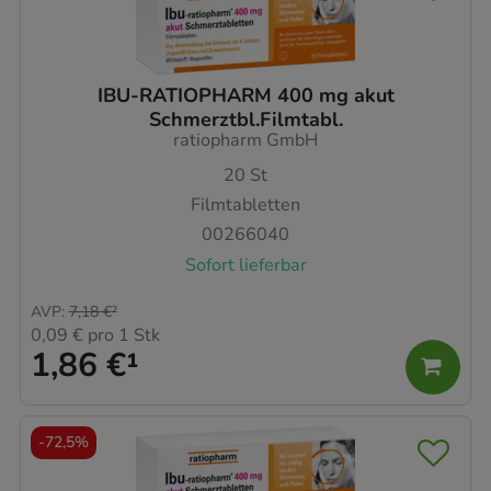
IBU-RATIOPHARM 400 mg akut
Schmerztbl.Filmtabl.
ratiopharm GmbH
20
St
Filmtabletten
00266040
Sofort lieferbar
AVP
:
7,18 €
²
0,09 €
pro 1 Stk
1,86 €
¹
-
72,5%