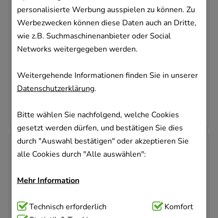
personalisierte Werbung ausspielen zu können. Zu
GmbH & Co. KG
Werbezwecken können diese Daten auch an Dritte,
1000
St
wie z.B. Suchmaschinenanbieter oder Social
Tabletten
Networks weitergegeben werden.
06320065
Sofort lieferbar
Weitergehende Informationen finden Sie in unserer
AVP
:
33,30 €
²
Datenschutzerklärung
.
0,02 €
pro 1 Stk
24,23 €
¹
Bitte wählen Sie nachfolgend, welche Cookies
gesetzt werden dürfen, und bestätigen Sie dies
durch "Auswahl bestätigen" oder akzeptieren Sie
-
31%
alle Cookies durch "Alle auswählen":
Mehr Information
Technisch Notwendig:
Technisch erforderlich
Hierbei handelt es sich um
Komfort