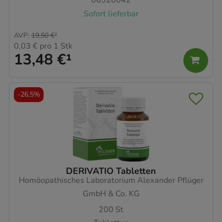
06320042
Sofort lieferbar
AVP
:
19,50 €
²
0,03 €
pro 1 Stk
13,48 €
¹
-
26,5%
DERIVATIO Tabletten
Homöopathisches Laboratorium Alexander Pflüger
GmbH & Co. KG
200
St