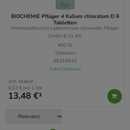
unserer Website sammeln, mit deren Hilfe wir
unsere Website weiter für Sie optimieren können,
BIOCHEMIE Pflüger 4 Kalium chloratum D 6
den Inhalt auf unserer Website aber auch die
Tabletten
Werbung auf Drittseiten möglichst relevant für Sie
Homöopathisches Laboratorium Alexander Pflüger
zu gestalten. Bitte beachten Sie, dass Daten hierfür
GmbH & Co. KG
teilweise an Dritte wie z.B. Google oder soziale
400
St
Medien übertragen werden.
Tabletten
06318915
Sofort lieferbar
AVP
:
19,50 €
²
0,03 €
pro 1 Stk
13,48 €
¹