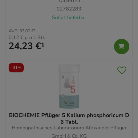
Tabletten
02782283
Sofort lieferbar
AVP
:
33,00 €
²
0,12 €
pro 1 Stk
24,23 €
¹
-
31%
BIOCHEMIE Pflüger 5 Kalium phosphoricum D
6 Tabl.
Homöopathisches Laboratorium Alexander Pflüger
GmbH & Co. KG