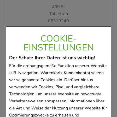
400
St
Tabletten
06319240
Sofort lieferbar
COOKIE-
AVP
:
19,50 €
²
EINSTELLUNGEN
0,03 €
pro 1 Stk
13,48 €
¹
Der Schutz Ihrer Daten ist uns wichtig!
Für die ordnungsgemäße Funktion unserer Website
-
27%
(z.B. Navigation, Warenkorb, Kundenkonto) setzen
wir so genannte Cookies ein. Darüber hinaus
verwenden wir Cookies, Pixel und vergleichbare
Technologien, um unsere Website an bevorzugte
Verhaltensweisen anzupassen, Informationen über
die Art und Weise der Nutzung unserer Website für
BIOCHEMIE Pflüger 11 Silicea D 12 Tabletten
Optimierungszwecke zu erhalten und
Homöopathisches Laboratorium Alexander Pflüger