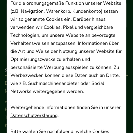
Für die ordnungsgemäße Funktion unserer Website
(z.B. Navigation, Warenkorb, Kundenkonto) setzen
wir so genannte Cookies ein. Darüber hinaus
verwenden wir Cookies, Pixel und vergleichbare
Technologien, um unsere Website an bevorzugte
Verhaltensweisen anzupassen, Informationen über
die Art und Weise der Nutzung unserer Website für
Optimierungszwecke zu erhalten und
personalisierte Werbung ausspielen zu können. Zu
So erreichen Sie uns
Werbezwecken können diese Daten auch an Dritte,
Beratung und Kundenservice:
wie z.B. Suchmaschinenanbieter oder Social
Montag - Freitag von 9.00 bis 17.00 Uhr
Networks weitergegeben werden.
www.ApoSalis.de
· E-Mail:
info@ApoSalis.de
Weitergehende Informationen finden Sie in unserer
Ernst-August-Platz 2 · 30159 Hannover
Datenschutzerklärung
.
Telefon 0511 89 71 80 0 · Fax 0511 89 71 80 11
Kontaktformular
Bitte wählen Sie nachfolgend, welche Cookies