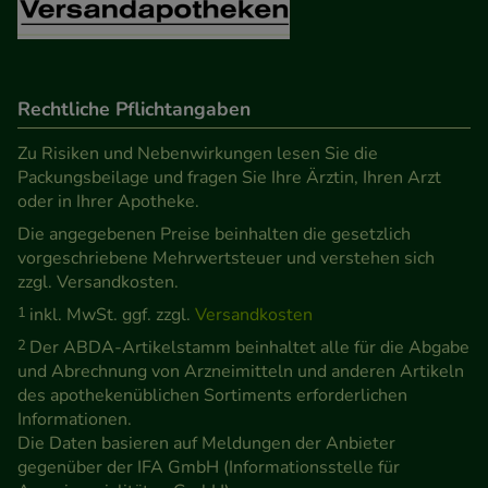
Verhaltensweisen (z.B. Spracheinstellung)
anzupassen. Komfort-Cookies ermöglichen es uns
auch auf Ihre Bedürfnisse zugeschrittene Inhalte
anzuzeigen und unser Partnerprogramm zu
Rechtliche Pflichtangaben
betreiben.
Zu Risiken und Nebenwirkungen lesen Sie die
Packungsbeilage und fragen Sie Ihre Ärztin, Ihren Arzt
Statistik & Tracking:
Hierüber lassen sich
oder in Ihrer Apotheke.
Informationen über die Art und Weise der Nutzung
Die angegebenen Preise beinhalten die gesetzlich
unserer Website sammeln, mit deren Hilfe wir
vorgeschriebene Mehrwertsteuer und verstehen sich
unsere Website weiter für Sie optimieren können,
zzgl. Versandkosten.
den Inhalt auf unserer Website aber auch die
1
inkl. MwSt. ggf. zzgl.
Versandkosten
Werbung auf Drittseiten möglichst relevant für Sie
2
Der ABDA-Artikelstamm beinhaltet alle für die Abgabe
zu gestalten. Bitte beachten Sie, dass Daten hierfür
und Abrechnung von Arzneimitteln und anderen Artikeln
teilweise an Dritte wie z.B. Google oder soziale
des apothekenüblichen Sortiments erforderlichen
Medien übertragen werden.
Informationen.
Die Daten basieren auf Meldungen der Anbieter
gegenüber der IFA GmbH (Informationsstelle für