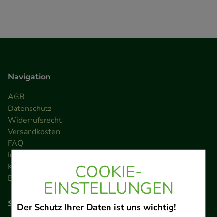
Navigation
AGB
Datenschutz
Widerrufsrecht
Versandkosten
FAQ
Impressum
COOKIE-
Kontakt
Barrierefreiheitserklärung
EINSTELLUNGEN
So können Sie bezahlen
Der Schutz Ihrer Daten ist uns wichtig!