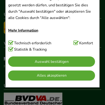
gesetzt werden dürfen, und bestätigen Sie dies
durch "Auswahl bestätigen" oder akzeptieren Sie
Unser Versanddienstleister
alle Cookies durch "Alle auswählen":
Mehr Information
Wir sind hier gelistet
Technisch Notwendig:
Technisch erforderlich
Hierbei handelt es sich um
Komfort
Cookies, die für die Grundfunktionen unserer
Statistik & Tracking
Website notwendig sind (z.B. Navigation,
Auswahl bestätigen
Warenkorb, Kundenkonto), weshalb auf diese nicht
verzichtet werden kann.
Alles akzeptieren
Komfort:
Diese Cookies werden genutzt um das
Unser Netzwerk
Einkaufserlebnis noch ansprechender zu gestalten,
beispielsweise für die Wiedererkennung des
Besuchers oder unsere Seite an bevorzugte