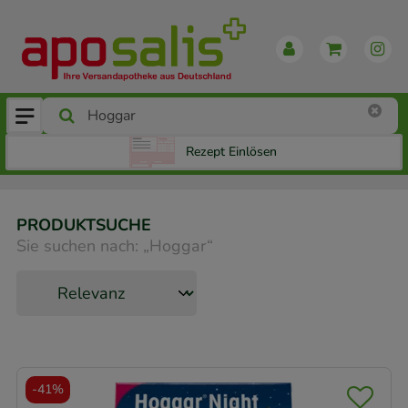
Rezept Einlösen
PRODUKTSUCHE
Sie suchen nach:
„
Hoggar
“
-
41%