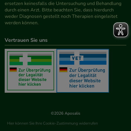
Werbung auf Drittseiten möglichst relevant für Sie
ersetzen keinesfalls die Untersuchung und Behandlung
durch einen Arzt. Bitte beachten Sie, dass hierdurch
zu gestalten. Bitte beachten Sie, dass Daten hierfür
weder Diagnosen gestellt noch Therapien eingeleitet
teilweise an Dritte wie z.B. Google oder soziale
werden können.
Medien übertragen werden.
Vertrauen Sie uns
©2026 Aposalis
Hier können Sie Ihre Cookie-Zustimmung widerrufen