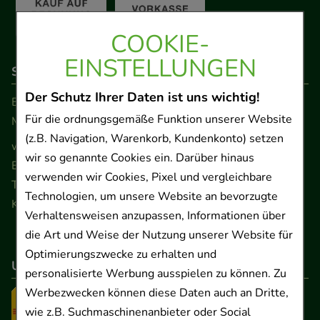
COOKIE-
EINSTELLUNGEN
So erreichen Sie uns
Der Schutz Ihrer Daten ist uns wichtig!
Beratung und Kundenservice:
Für die ordnungsgemäße Funktion unserer Website
Montag - Freitag von 9.00 bis 17.00 Uhr
(z.B. Navigation, Warenkorb, Kundenkonto) setzen
www.ApoSalis.de
· E-Mail:
info@ApoSalis.de
wir so genannte Cookies ein. Darüber hinaus
Ernst-August-Platz 2 · 30159 Hannover
verwenden wir Cookies, Pixel und vergleichbare
Telefon 0511 89 71 80 0 · Fax 0511 89 71 80 11
Technologien, um unsere Website an bevorzugte
Kontaktformular
Verhaltensweisen anzupassen, Informationen über
die Art und Weise der Nutzung unserer Website für
Optimierungszwecke zu erhalten und
Unser Versanddienstleister
personalisierte Werbung ausspielen zu können. Zu
Werbezwecken können diese Daten auch an Dritte,
wie z.B. Suchmaschinenanbieter oder Social