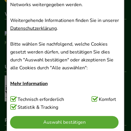
Networks weitergegeben werden.
Wir sind hier gelistet
Weitergehende Informationen finden Sie in unserer
Datenschutzerklärung
.
Bitte wählen Sie nachfolgend, welche Cookies
gesetzt werden dürfen, und bestätigen Sie dies
durch "Auswahl bestätigen" oder akzeptieren Sie
Unser Netzwerk
alle Cookies durch "Alle auswählen":
Mehr Information
Technisch Notwendig:
Technisch erforderlich
Hierbei handelt es sich um
Komfort
Cookies, die für die Grundfunktionen unserer
Statistik & Tracking
Website notwendig sind (z.B. Navigation,
Rechtliche Pflichtangaben
Auswahl bestätigen
Warenkorb, Kundenkonto), weshalb auf diese nicht
verzichtet werden kann.