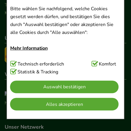
Telefon 0511 89 71 80 0 · Fax 0511 89 71 80 11
Bitte wählen Sie nachfolgend, welche Cookies
Kontaktformular
gesetzt werden dürfen, und bestätigen Sie dies
durch "Auswahl bestätigen" oder akzeptieren Sie
alle Cookies durch "Alle auswählen":
Unser Versanddienstleister
Mehr Information
Technisch Notwendig:
Technisch erforderlich
Hierbei handelt es sich um
Komfort
Cookies, die für die Grundfunktionen unserer
Statistik & Tracking
Wir sind hier gelistet
Website notwendig sind (z.B. Navigation,
Auswahl bestätigen
Warenkorb, Kundenkonto), weshalb auf diese nicht
verzichtet werden kann.
Alles akzeptieren
Komfort:
Diese Cookies werden genutzt um das
Einkaufserlebnis noch ansprechender zu gestalten,
Unser Netzwerk
beispielsweise für die Wiedererkennung des