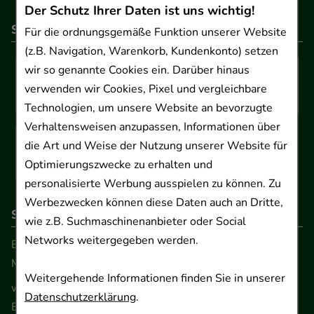
Der Schutz Ihrer Daten ist uns wichtig!
So können Sie bezahlen
Für die ordnungsgemäße Funktion unserer Website
(z.B. Navigation, Warenkorb, Kundenkonto) setzen
wir so genannte Cookies ein. Darüber hinaus
verwenden wir Cookies, Pixel und vergleichbare
Technologien, um unsere Website an bevorzugte
Verhaltensweisen anzupassen, Informationen über
die Art und Weise der Nutzung unserer Website für
Optimierungszwecke zu erhalten und
personalisierte Werbung ausspielen zu können. Zu
Werbezwecken können diese Daten auch an Dritte,
So erreichen Sie uns
wie z.B. Suchmaschinenanbieter oder Social
Networks weitergegeben werden.
Beratung und Kundenservice:
Montag - Freitag von 9.00 bis 17.00 Uhr
Weitergehende Informationen finden Sie in unserer
www.ApoSalis.de
· E-Mail:
info@ApoSalis.de
Datenschutzerklärung
.
Ernst-August-Platz 2 · 30159 Hannover