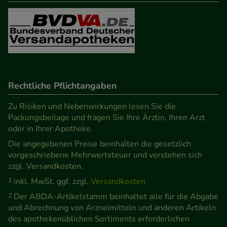
Besuchers oder unsere Seite an bevorzugte
Verhaltensweisen (z.B. Spracheinstellung)
anzupassen. Komfort-Cookies ermöglichen es uns
auch auf Ihre Bedürfnisse zugeschrittene Inhalte
anzuzeigen und unser Partnerprogramm zu
betreiben.
Rechtliche Pflichtangaben
Statistik & Tracking:
Hierüber lassen sich
Zu Risiken und Nebenwirkungen lesen Sie die
Informationen über die Art und Weise der Nutzung
Packungsbeilage und fragen Sie Ihre Ärztin, Ihren Arzt
oder in Ihrer Apotheke.
unserer Website sammeln, mit deren Hilfe wir
unsere Website weiter für Sie optimieren können,
Die angegebenen Preise beinhalten die gesetzlich
vorgeschriebene Mehrwertsteuer und verstehen sich
den Inhalt auf unserer Website aber auch die
zzgl. Versandkosten.
Werbung auf Drittseiten möglichst relevant für Sie
1
inkl. MwSt. ggf. zzgl.
Versandkosten
zu gestalten. Bitte beachten Sie, dass Daten hierfür
2
Der ABDA-Artikelstamm beinhaltet alle für die Abgabe
teilweise an Dritte wie z.B. Google oder soziale
und Abrechnung von Arzneimitteln und anderen Artikeln
Medien übertragen werden.
des apothekenüblichen Sortiments erforderlichen