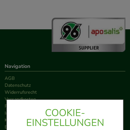
Navigation
AGB
Datenschutz
Widerrufsrecht
Versandkosten
FAQ
COOKIE-
Impressum
EINSTELLUNGEN
Kontakt
Barrierefreiheitserklärung