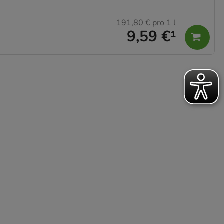
191,80 €
pro 1 l
9,59 €
¹