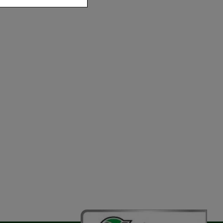
der zu gestalten,
vorzugte
chen es uns auch
m zu betreiben.
der Nutzung
timieren können,
elevant für Sie zu
gle oder soziale