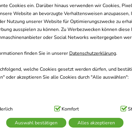
nnte Cookies ein. Darüber hinaus verwenden wir Cookies, Pixel
nsere Website an bevorzugte Verhaltensweisen anzupassen, 
der Nutzung unserer Website für Optimierungszwecke zu erha
rbung ausspielen zu können. Zu Werbezwecken können diese 
uchmaschinenanbieter oder Social Networks weitergegeben wer
rmationen finden Sie in unserer
Datenschutzerklärung
.
achfolgend, welche Cookies gesetzt werden dürfen, und bestäti
" oder akzeptieren Sie alle Cookies durch "Alle auswählen":
ig:
erlich
Hierbei handelt es sich um Cookies, die für die Grundfunk
Komfort
S
sind (z.B. Navigation, Warenkorb, Kundenkonto), weshalb auf 
Auswahl bestätigen
Alles akzeptieren
kann.