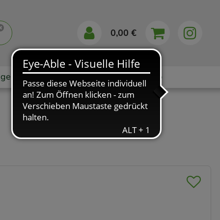
0,00 €
gebote
Markenshops
Ratgeber
App