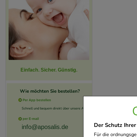
Einfach. Sicher. Günstig.
Wie möchten Sie bestellen?
Per App bestellen
Schnell und bequem direkt über unsere App.
per E-mail
Der Schutz Ihrer
info@aposalis.de
Für die ordnungsge