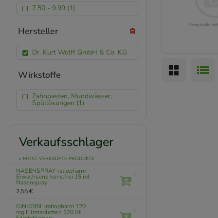
7.50 - 9.99 (1)
Hersteller
Dr. Kurt Wolff GmbH & Co. KG
Wirkstoffe
Zahnpasten, Mundwässer,
Spüllösungen (1)
Verkaufsschlager
» MEIST VERKAUFTE PRODUKTE
NASENSPRAY-ratiopharm
1
Erwachsene kons.frei
15 ml
Nasenspray
2,55 €
GINKOBIL-ratiopharm 120
1
mg Filmtabletten
120 St