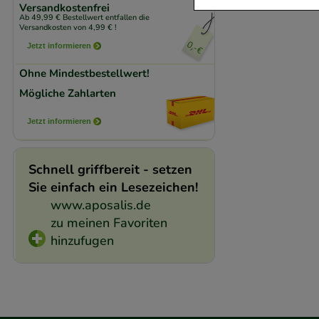
Versandkostenfrei
Ab 49,99 € Bestellwert entfallen die
Komfort:
Diese Coo
Versandkosten von 4,99 € !
beispielsweise für
Jetzt informieren
Verhaltensweisen (
Ohne Mindestbestellwert!
auf Ihre Bedürfnis
Mögliche Zahlarten
Statistik & Trackin
Jetzt informieren
unserer Website sa
den Inhalt auf unse
Schnell griffbereit - setzen
gestalten. Bitte be
Sie einfach ein Lesezeichen!
Medien übertragen
www.aposalis.de
zu meinen Favoriten
hinzufugen