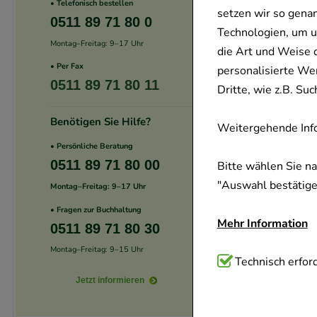
• Telefonisch bestellen
setzen wir so gena
0511 89 71 80 0
Technologien, um u
Montag–Freitag: 9–17 Uhr
die Art und Weise 
• Per Fax
personalisierte We
0511 89 71 80 11
Dritte, wie z.B. S
Benötigen Sie Hilfe?
Weitergehende Info
• Persönliche Beratung
0511 89 71 80 00
Bitte wählen Sie n
"Auswahl bestätigen
Montag–Freitag: 9–17 Uhr
• Fragen zur Buchhaltung
Mehr Information
0511 89 71 80 30
Montag–Freitag: 9–15 Uhr
Technisch Notwend
Technisch erford
Website notwendig 
Jetzt informieren
verzichtet werden 