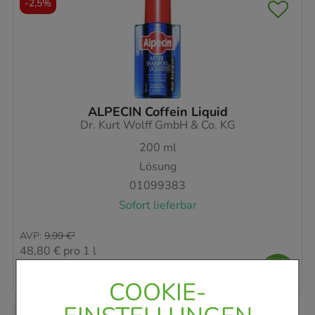
-
2,5%
ALPECIN Coffein Liquid
Dr. Kurt Wolff GmbH & Co. KG
200
ml
Lösung
01099383
Sofort lieferbar
AVP
:
9,99 €
²
48,80 €
pro 1 l
9,76 €
¹
COOKIE-