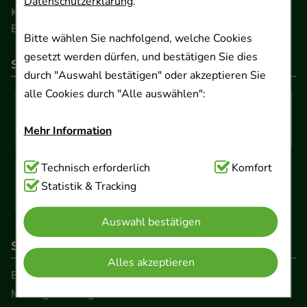
Datenschutzerklärung
.
Kontakt
Barrierefreiheitserklärung
Bitte wählen Sie nachfolgend, welche Cookies
gesetzt werden dürfen, und bestätigen Sie dies
So können Sie bezahlen
durch "Auswahl bestätigen" oder akzeptieren Sie
alle Cookies durch "Alle auswählen":
Mehr Information
Technisch Notwendig:
Technisch erforderlich
Hierbei handelt es sich um
Komfort
Cookies, die für die Grundfunktionen unserer
Statistik & Tracking
Website notwendig sind (z.B. Navigation,
Auswahl bestätigen
Warenkorb, Kundenkonto), weshalb auf diese nicht
verzichtet werden kann.
So erreichen Sie uns
Alles akzeptieren
Beratung und Kundenservice:
Komfort:
Diese Cookies werden genutzt um das
Montag - Freitag von 9.00 bis 17.00 Uhr
Einkaufserlebnis noch ansprechender zu gestalten,