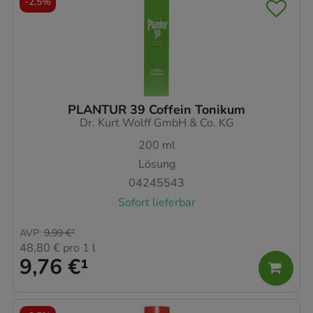
-
2,5%
PLANTUR 39 Coffein Tonikum
Dr. Kurt Wolff GmbH & Co. KG
200
ml
Lösung
04245543
Sofort lieferbar
AVP
:
9,99 €
²
48,80 €
pro 1 l
9,76 €
¹