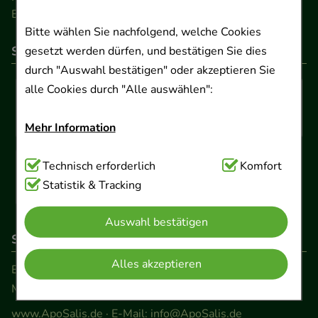
Barrierefreiheitserklärung
Bitte wählen Sie nachfolgend, welche Cookies
So können Sie bezahlen
gesetzt werden dürfen, und bestätigen Sie dies
durch "Auswahl bestätigen" oder akzeptieren Sie
alle Cookies durch "Alle auswählen":
Mehr Information
Technisch Notwendig:
Technisch erforderlich
Hierbei handelt es sich um
Komfort
Cookies, die für die Grundfunktionen unserer
Statistik & Tracking
Website notwendig sind (z.B. Navigation,
Auswahl bestätigen
Warenkorb, Kundenkonto), weshalb auf diese nicht
So erreichen Sie uns
verzichtet werden kann.
Alles akzeptieren
Beratung und Kundenservice:
Komfort:
Diese Cookies werden genutzt um das
Montag - Freitag von 9.00 bis 17.00 Uhr
Einkaufserlebnis noch ansprechender zu gestalten,
www.ApoSalis.de
· E-Mail:
info@ApoSalis.de