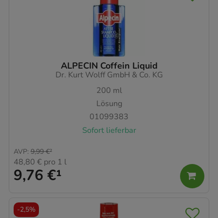
ALPECIN Coffein Liquid
Dr. Kurt Wolff GmbH & Co. KG
200
ml
Lösung
01099383
Sofort lieferbar
AVP
:
9,99 €
²
48,80 €
pro 1 l
9,76 €
¹
-
2,5%