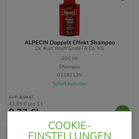
ALPECIN Doppelt Effekt Shampoo
Dr. Kurt Wolff GmbH & Co. KG
200
ml
Shampoo
02181135
Sofort lieferbar
AVP
:
8,99 €
²
43,85 €
pro 1 l
8,77 €
¹
COOKIE-
EINSTELLUNGEN