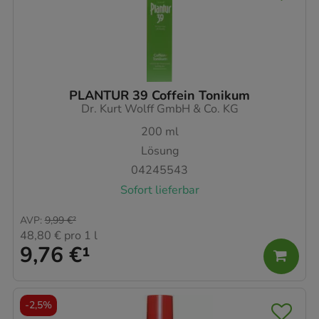
PLANTUR 39 Coffein Tonikum
Dr. Kurt Wolff GmbH & Co. KG
200
ml
Lösung
04245543
Sofort lieferbar
AVP
:
9,99 €
²
48,80 €
pro 1 l
9,76 €
¹
-
2,5%