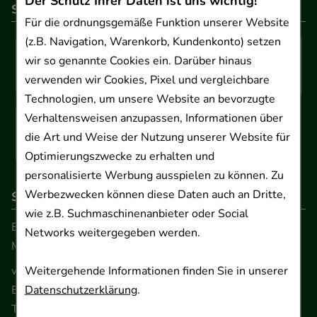
Der Schutz Ihrer Daten ist uns wichtig!
So können Sie bezahlen
Für die ordnungsgemäße Funktion unserer Website
(z.B. Navigation, Warenkorb, Kundenkonto) setzen
wir so genannte Cookies ein. Darüber hinaus
verwenden wir Cookies, Pixel und vergleichbare
Technologien, um unsere Website an bevorzugte
Verhaltensweisen anzupassen, Informationen über
die Art und Weise der Nutzung unserer Website für
Optimierungszwecke zu erhalten und
personalisierte Werbung ausspielen zu können. Zu
Werbezwecken können diese Daten auch an Dritte,
So erreichen Sie uns
wie z.B. Suchmaschinenanbieter oder Social
Beratung und Kundenservice:
Networks weitergegeben werden.
Montag - Freitag von 9.00 bis 17.00 Uhr
Weitergehende Informationen finden Sie in unserer
www.ApoSalis.de
· E-Mail:
info@ApoSalis.de
Datenschutzerklärung
.
Ernst-August-Platz 2 · 30159 Hannover
Telefon 0511 89 71 80 0 · Fax 0511 89 71 80 11