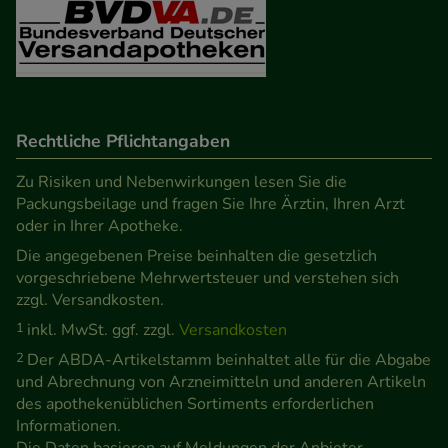
Verhaltensweisen (z.B. Spracheinstellung)
anzupassen. Komfort-Cookies ermöglichen es uns
auch auf Ihre Bedürfnisse zugeschrittene Inhalte
anzuzeigen und unser Partnerprogramm zu
betreiben.
Rechtliche Pflichtangaben
Zu Risiken und Nebenwirkungen lesen Sie die
Statistik & Tracking:
Hierüber lassen sich
Packungsbeilage und fragen Sie Ihre Ärztin, Ihren Arzt
Informationen über die Art und Weise der Nutzung
oder in Ihrer Apotheke.
unserer Website sammeln, mit deren Hilfe wir
Die angegebenen Preise beinhalten die gesetzlich
unsere Website weiter für Sie optimieren können,
vorgeschriebene Mehrwertsteuer und verstehen sich
den Inhalt auf unserer Website aber auch die
zzgl. Versandkosten.
Werbung auf Drittseiten möglichst relevant für Sie
1
inkl. MwSt. ggf. zzgl.
Versandkosten
zu gestalten. Bitte beachten Sie, dass Daten hierfür
2
Der ABDA-Artikelstamm beinhaltet alle für die Abgabe
teilweise an Dritte wie z.B. Google oder soziale
und Abrechnung von Arzneimitteln und anderen Artikeln
des apothekenüblichen Sortiments erforderlichen
Medien übertragen werden.
Informationen.
Die Daten basieren auf Meldungen der Anbieter