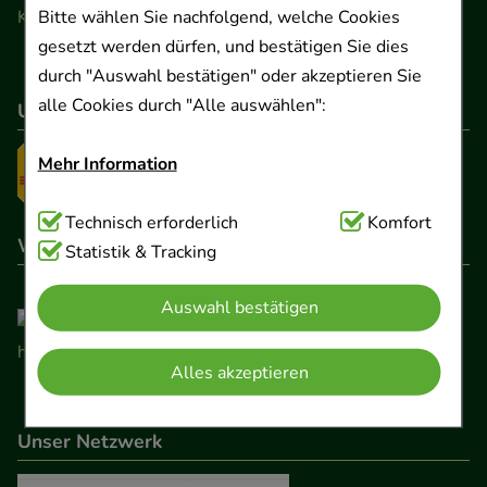
Bitte wählen Sie nachfolgend, welche Cookies
Kontaktformular
gesetzt werden dürfen, und bestätigen Sie dies
durch "Auswahl bestätigen" oder akzeptieren Sie
alle Cookies durch "Alle auswählen":
Unser Versanddienstleister
Mehr Information
Technisch Notwendig:
Technisch erforderlich
Hierbei handelt es sich um
Komfort
Wir sind hier gelistet
Cookies, die für die Grundfunktionen unserer
Statistik & Tracking
Website notwendig sind (z.B. Navigation,
Auswahl bestätigen
Warenkorb, Kundenkonto), weshalb auf diese nicht
verzichtet werden kann.
Alles akzeptieren
Komfort:
Diese Cookies werden genutzt um das
Einkaufserlebnis noch ansprechender zu gestalten,
Unser Netzwerk
beispielsweise für die Wiedererkennung des
Besuchers oder unsere Seite an bevorzugte