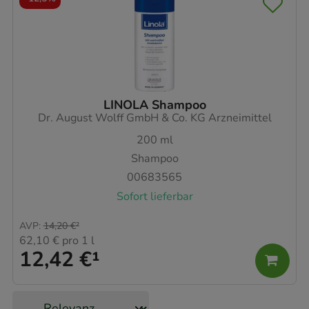
LINOLA Shampoo
Dr. August Wolff GmbH & Co. KG Arzneimittel
200
ml
Shampoo
00683565
Sofort lieferbar
AVP
:
14,20 €
²
62,10 €
pro 1 l
12,42 €
¹