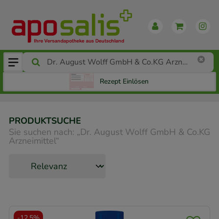
Rezept Einlösen
PRODUKTSUCHE
Sie suchen nach:
„
Dr. August Wolff GmbH & Co.KG
Arzneimittel
“
-
12,5%