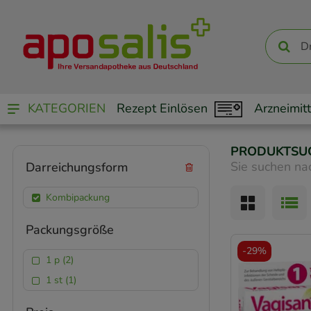
KATEGORIEN
Rezept Einlösen
Arzneimitt
PRODUKTSU
Sie suchen na
Darreichungsform
Kombipackung
Packungsgröße
-
29%
1 p (2)
1 st (1)