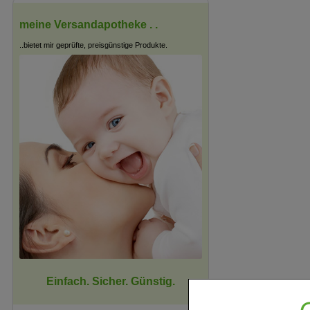
meine Versandapotheke . .
..bietet mir geprüfte, preisgünstige Produkte.
Einfach. Sicher. Günstig.