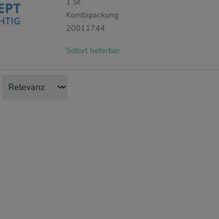
1
St
Kombipackung
20011744
Sofort lieferbar