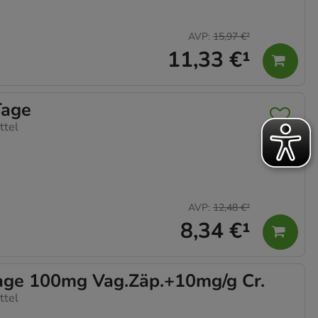
AVP
:
15,97 €
²
11,33 €
¹
Tage
ttel
AVP
:
12,48 €
²
8,34 €
¹
ge 100mg Vag.Zäp.+10mg/g Cr.
ttel