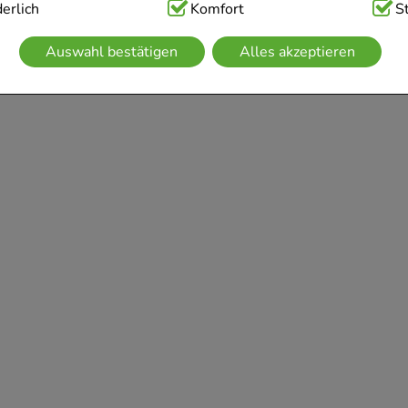
ig:
erlich
Hierbei handelt es sich um Cookies, die für die Grundfunk
Komfort
S
sind (z.B. Navigation, Warenkorb, Kundenkonto), weshalb auf 
Auswahl bestätigen
Alles akzeptieren
kann.
kies werden genutzt um das Einkaufserlebnis noch ansprechen
 die Wiedererkennung des Besuchers oder unsere Seite an be
z.B. Spracheinstellung) anzupassen. Komfort-Cookies ermögli
se zugeschrittene Inhalte anzuzeigen und unser Partnerprogram
g:
Hierüber lassen sich Informationen über die Art und Weise 
mmeln, mit deren Hilfe wir unsere Website weiter für Sie op
rer Website aber auch die Werbung auf Drittseiten möglichst r
achten Sie, dass Daten hierfür teilweise an Dritte wie z.B. Goo
 werden.