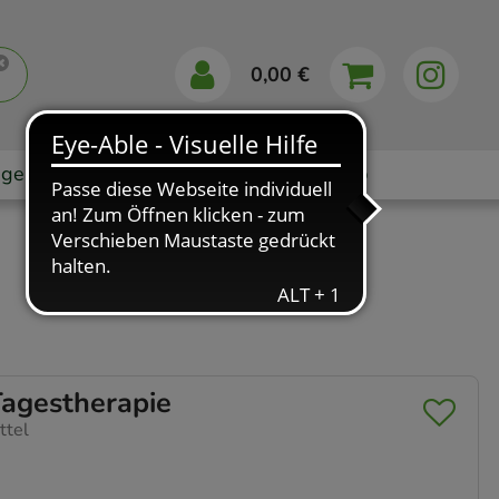
0,00 €
gebote
Markenshops
Ratgeber
App
agestherapie
ttel