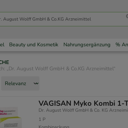
el
Beauty und Kosmetik
Nahrungsergänzung
% An
CHE
ch:
„
Dr. August Wolff GmbH & Co.KG Arzneimittel
“
VAGISAN Myko Kombi 1-T
Dr. August Wolff GmbH & Co. KG Arzneimi
1
P
Kombipackung