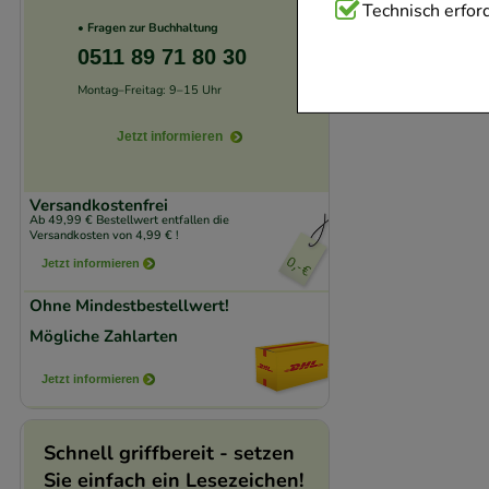
Technisch Notwend
Technisch erford
• Fragen zur Buchhaltung
Website notwendig 
0511 89 71 80 30
verzichtet werden 
Montag–Freitag: 9–15 Uhr
Komfort:
Diese Coo
Jetzt informieren
beispielsweise für
Verhaltensweisen (
Versandkostenfrei
auf Ihre Bedürfnis
Ab 49,99 € Bestellwert entfallen die
Versandkosten von 4,99 € !
Jetzt informieren
Statistik & Trackin
unserer Website sa
Ohne Mindestbestellwert!
den Inhalt auf unse
Mögliche Zahlarten
gestalten. Bitte be
Jetzt informieren
Medien übertragen
Schnell griffbereit - setzen
Sie einfach ein Lesezeichen!