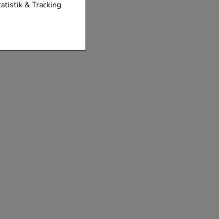
tionen unserer
tatistik & Tracking
diese nicht
der zu gestalten,
vorzugte
chen es uns auch
m zu betreiben.
der Nutzung
timieren können,
elevant für Sie zu
gle oder soziale