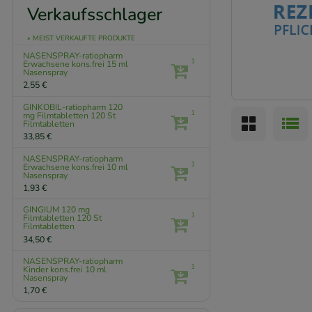
Verkaufsschlager
» MEIST VERKAUFTE PRODUKTE
NASENSPRAY-ratiopharm
1
Erwachsene kons.frei
15 ml
Nasenspray
2,55 €
GINKOBIL-ratiopharm 120
1
mg Filmtabletten
120 St
Filmtabletten
33,85 €
NASENSPRAY-ratiopharm
1
Erwachsene kons.frei
10 ml
Nasenspray
1,93 €
GINGIUM 120 mg
1
Filmtabletten
120 St
Filmtabletten
34,50 €
NASENSPRAY-ratiopharm
1
Kinder kons.frei
10 ml
Nasenspray
1,70 €