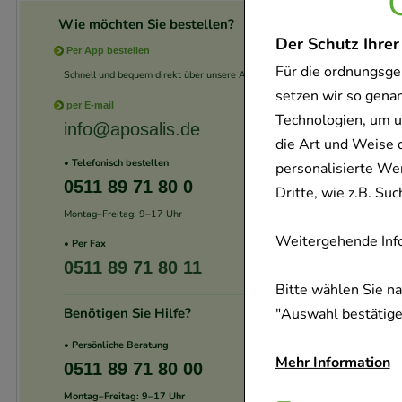
Wie möchten Sie bestellen?
Der Schutz Ihrer
Per App bestellen
Für die ordnungsge
Schnell und bequem direkt über unsere App.
setzen wir so gena
per E-mail
Technologien, um u
info@aposalis.de
die Art und Weise 
• Telefonisch bestellen
personalisierte We
0511 89 71 80 0
Dritte, wie z.B. S
Montag–Freitag: 9–17 Uhr
Weitergehende Info
• Per Fax
0511 89 71 80 11
Bitte wählen Sie n
Benötigen Sie Hilfe?
"Auswahl bestätigen
• Persönliche Beratung
Mehr Information
0511 89 71 80 00
Montag–Freitag: 9–17 Uhr