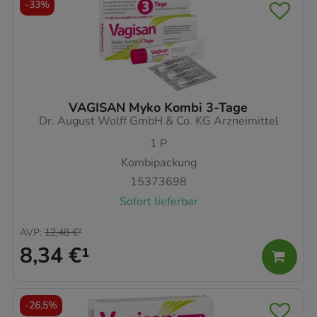
-
33%
VAGISAN Myko Kombi 3-Tage
Dr. August Wolff GmbH & Co. KG Arzneimittel
1
P
Kombipackung
15373698
Sofort lieferbar
AVP
:
12,48 €
²
8,34 €
¹
-
26,5%