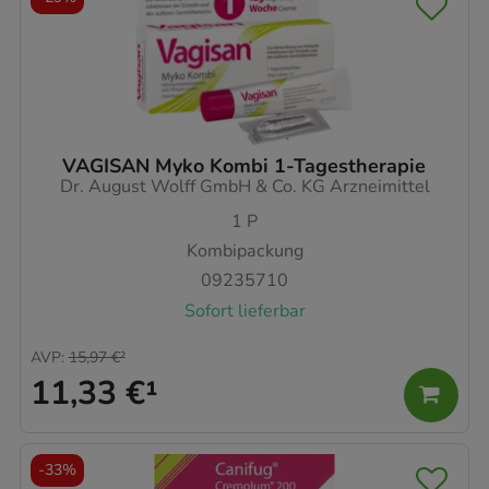
VAGISAN Myko Kombi 1-Tagestherapie
Dr. August Wolff GmbH & Co. KG Arzneimittel
1
P
Kombipackung
09235710
Sofort lieferbar
AVP
:
15,97 €
²
11,33 €
¹
-
33%