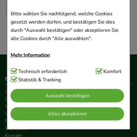
Bitte wählen Sie nachfolgend, welche Cookies
gesetzt werden dürfen, und bestätigen Sie dies
durch "Auswahl bestätigen" oder akzeptieren Sie
alle Cookies durch "Alle auswählen":
Mehr Information
Technisch Notwendig:
Technisch erforderlich
Hierbei handelt es sich um
Komfort
Navigation
Cookies, die für die Grundfunktionen unserer
Statistik & Tracking
Website notwendig sind (z.B. Navigation,
AGB
Auswahl bestätigen
Warenkorb, Kundenkonto), weshalb auf diese nicht
Datenschutz
verzichtet werden kann.
Widerrufsrecht
Alles akzeptieren
Versandkosten
Komfort:
Diese Cookies werden genutzt um das
FAQ
Impressum
Einkaufserlebnis noch ansprechender zu gestalten,
Kontakt