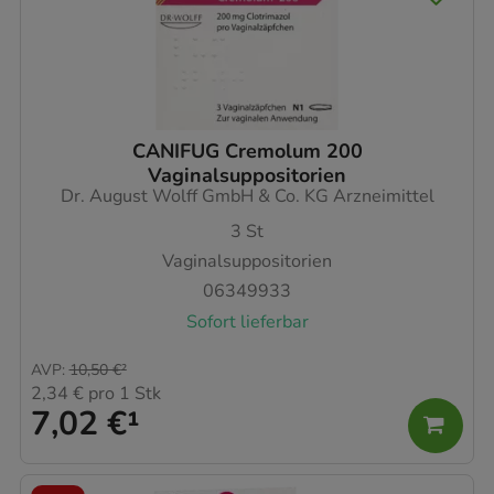
CANIFUG Cremolum 200
Vaginalsuppositorien
Dr. August Wolff GmbH & Co. KG Arzneimittel
3
St
Vaginalsuppositorien
06349933
Sofort lieferbar
AVP
:
10,50 €
²
2,34 €
pro 1 Stk
7,02 €
¹