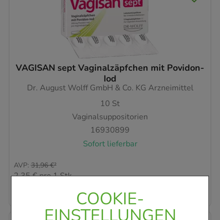
VAGISAN sept Vaginalzäpfchen mit Povidon-
Iod
Dr. August Wolff GmbH & Co. KG Arzneimittel
10
St
Vaginalsuppositorien
16930899
Sofort lieferbar
AVP
:
31,96 €
²
2,35 €
pro 1 Stk
23,47 €
¹
COOKIE-
EINSTELLUNGEN