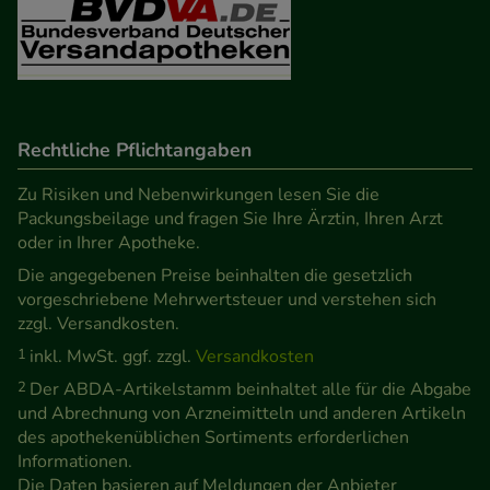
Verhaltensweisen (z.B. Spracheinstellung)
anzupassen. Komfort-Cookies ermöglichen es uns
auch auf Ihre Bedürfnisse zugeschrittene Inhalte
anzuzeigen und unser Partnerprogramm zu
betreiben.
Rechtliche Pflichtangaben
Zu Risiken und Nebenwirkungen lesen Sie die
Statistik & Tracking:
Hierüber lassen sich
Packungsbeilage und fragen Sie Ihre Ärztin, Ihren Arzt
Informationen über die Art und Weise der Nutzung
oder in Ihrer Apotheke.
unserer Website sammeln, mit deren Hilfe wir
Die angegebenen Preise beinhalten die gesetzlich
unsere Website weiter für Sie optimieren können,
vorgeschriebene Mehrwertsteuer und verstehen sich
den Inhalt auf unserer Website aber auch die
zzgl. Versandkosten.
Werbung auf Drittseiten möglichst relevant für Sie
1
inkl. MwSt. ggf. zzgl.
Versandkosten
zu gestalten. Bitte beachten Sie, dass Daten hierfür
2
Der ABDA-Artikelstamm beinhaltet alle für die Abgabe
teilweise an Dritte wie z.B. Google oder soziale
und Abrechnung von Arzneimitteln und anderen Artikeln
des apothekenüblichen Sortiments erforderlichen
Medien übertragen werden.
Informationen.
Die Daten basieren auf Meldungen der Anbieter