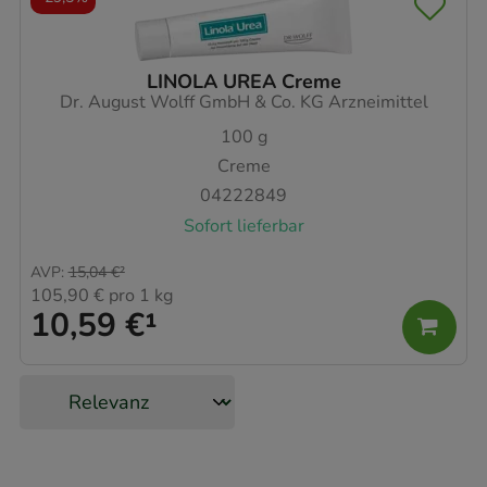
LINOLA UREA Creme
Dr. August Wolff GmbH & Co. KG Arzneimittel
100
g
Creme
04222849
Sofort lieferbar
AVP
:
15,04 €
²
105,90 €
pro 1 kg
10,59 €
¹