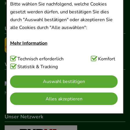
Kontaktformular
Bitte wählen Sie nachfolgend, welche Cookies
gesetzt werden dürfen, und bestätigen Sie dies
durch "Auswahl bestätigen" oder akzeptieren Sie
alle Cookies durch "Alle auswählen":
Unser Versanddienstleister
Mehr Information
Technisch Notwendig:
Technisch erforderlich
Hierbei handelt es sich um
Komfort
Wir sind hier gelistet
Cookies, die für die Grundfunktionen unserer
Statistik & Tracking
Website notwendig sind (z.B. Navigation,
Auswahl bestätigen
Warenkorb, Kundenkonto), weshalb auf diese nicht
verzichtet werden kann.
Alles akzeptieren
Komfort:
Diese Cookies werden genutzt um das
Einkaufserlebnis noch ansprechender zu gestalten,
Unser Netzwerk
beispielsweise für die Wiedererkennung des
Besuchers oder unsere Seite an bevorzugte