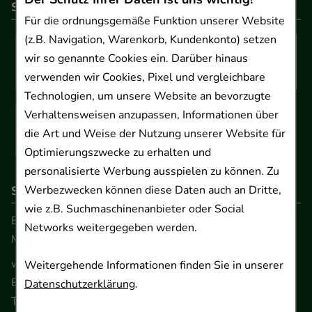
So können Sie bezahlen
Für die ordnungsgemäße Funktion unserer Website
(z.B. Navigation, Warenkorb, Kundenkonto) setzen
wir so genannte Cookies ein. Darüber hinaus
verwenden wir Cookies, Pixel und vergleichbare
Technologien, um unsere Website an bevorzugte
Verhaltensweisen anzupassen, Informationen über
die Art und Weise der Nutzung unserer Website für
Optimierungszwecke zu erhalten und
personalisierte Werbung ausspielen zu können. Zu
Werbezwecken können diese Daten auch an Dritte,
So erreichen Sie uns
wie z.B. Suchmaschinenanbieter oder Social
Beratung und Kundenservice:
Networks weitergegeben werden.
Montag - Freitag von 9.00 bis 17.00 Uhr
www.ApoSalis.de
· E-Mail:
info@ApoSalis.de
Weitergehende Informationen finden Sie in unserer
Ernst-August-Platz 2 · 30159 Hannover
Datenschutzerklärung
.
Telefon 0511 89 71 80 0 · Fax 0511 89 71 80 11