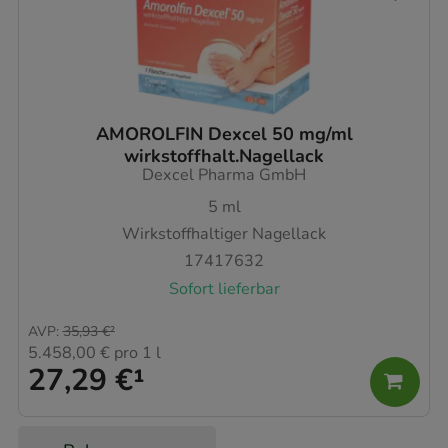
AMOROLFIN Dexcel 50 mg/ml
wirkstoffhalt.Nagellack
Dexcel Pharma GmbH
5
ml
Wirkstoffhaltiger Nagellack
17417632
Sofort lieferbar
AVP
:
35,93 €
²
5.458,00 €
pro 1 l
27,29 €
¹