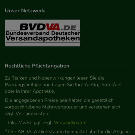
beispielsweise für die Wiedererkennung des
Unser Netzwerk
Besuchers oder unsere Seite an bevorzugte
Verhaltensweisen (z.B. Spracheinstellung)
anzupassen. Komfort-Cookies ermöglichen es uns
auch auf Ihre Bedürfnisse zugeschrittene Inhalte
anzuzeigen und unser Partnerprogramm zu
betreiben.
Rechtliche Pflichtangaben
Statistik & Tracking:
Hierüber lassen sich
Informationen über die Art und Weise der Nutzung
Zu Risiken und Nebenwirkungen lesen Sie die
unserer Website sammeln, mit deren Hilfe wir
Packungsbeilage und fragen Sie Ihre Ärztin, Ihren Arzt
oder in Ihrer Apotheke.
unsere Website weiter für Sie optimieren können,
Die angegebenen Preise beinhalten die gesetzlich
den Inhalt auf unserer Website aber auch die
vorgeschriebene Mehrwertsteuer und verstehen sich
Werbung auf Drittseiten möglichst relevant für Sie
zzgl. Versandkosten.
zu gestalten. Bitte beachten Sie, dass Daten hierfür
1
inkl. MwSt. ggf. zzgl.
Versandkosten
teilweise an Dritte wie z.B. Google oder soziale
2
Der ABDA-Artikelstamm beinhaltet alle für die Abgabe
Medien übertragen werden.