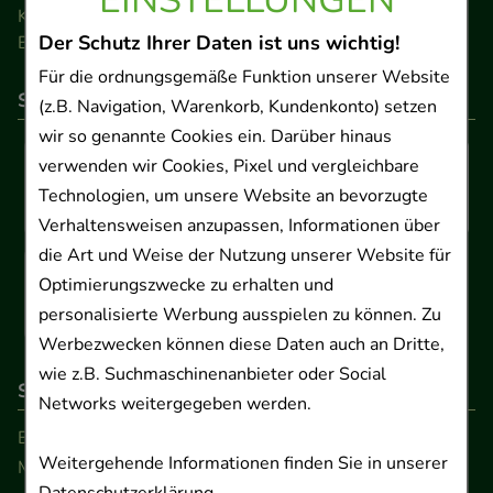
Kontakt
Der Schutz Ihrer Daten ist uns wichtig!
Barrierefreiheitserklärung
Für die ordnungsgemäße Funktion unserer Website
So können Sie bezahlen
(z.B. Navigation, Warenkorb, Kundenkonto) setzen
wir so genannte Cookies ein. Darüber hinaus
verwenden wir Cookies, Pixel und vergleichbare
Technologien, um unsere Website an bevorzugte
Verhaltensweisen anzupassen, Informationen über
die Art und Weise der Nutzung unserer Website für
Optimierungszwecke zu erhalten und
personalisierte Werbung ausspielen zu können. Zu
Werbezwecken können diese Daten auch an Dritte,
wie z.B. Suchmaschinenanbieter oder Social
So erreichen Sie uns
Networks weitergegeben werden.
Beratung und Kundenservice:
Weitergehende Informationen finden Sie in unserer
Montag - Freitag von 9.00 bis 17.00 Uhr