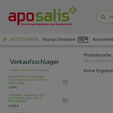
KATEGORIEN
Rezept Einlösen
Arzneimitt
Produktsuche
Verkaufsschlager
Sie suchen na
Keine Ergebni
» MEIST VERKAUFTE PRODUKTE
NASENSPRAY-ratiopharm
1
Erwachsene kons.frei
15 ml
Nasenspray
2,55 €
GINKOBIL-ratiopharm 120
1
mg Filmtabletten
120 St
Filmtabletten
33,85 €