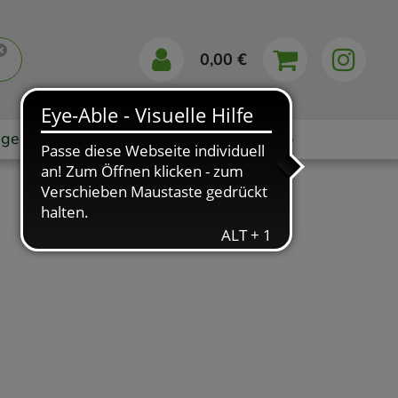
0,00 €
gebote
Markenshops
Ratgeber
App