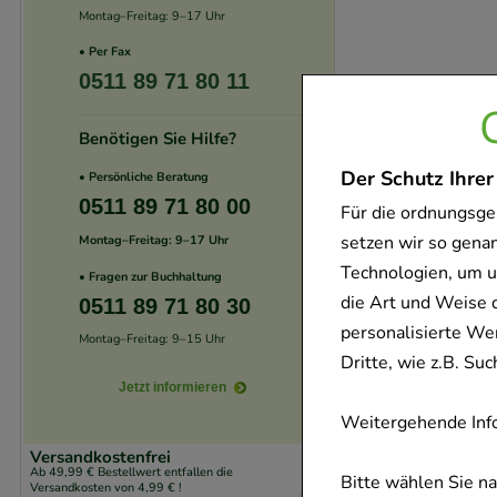
Montag–Freitag: 9–17 Uhr
• Per Fax
0511 89 71 80 11
Benötigen Sie Hilfe?
Der Schutz Ihrer
• Persönliche Beratung
0511 89 71 80 00
Für die ordnungsge
setzen wir so gena
Montag–Freitag: 9–17 Uhr
Technologien, um u
• Fragen zur Buchhaltung
die Art und Weise 
0511 89 71 80 30
personalisierte We
Montag–Freitag: 9–15 Uhr
Dritte, wie z.B. S
Jetzt informieren
Weitergehende Info
Versandkostenfrei
Ab 49,99 € Bestellwert entfallen die
Bitte wählen Sie n
Versandkosten von 4,99 € !