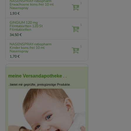
NASENSPRAY-ratiopharm
1
Erwachsene kons.frei
10 ml
Nasenspray
1,93 €
GINGIUM 120 mg
1
Filmtabletten
120 St
Filmtabletten
34,50 €
NASENSPRAY-ratiopharm
1
Kinder kons.frei
10 ml
Nasenspray
1,70 €
meine Versandapotheke . .
..bietet mir geprüfte, preisgünstige Produkte.