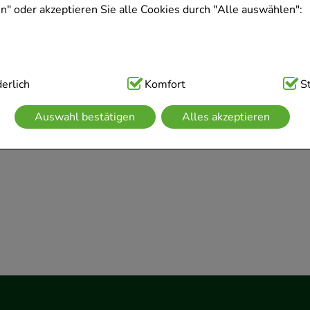
" oder akzeptieren Sie alle Cookies durch "Alle auswählen":
ig:
erlich
Hierbei handelt es sich um Cookies, die für die Grundfunk
Komfort
S
sind (z.B. Navigation, Warenkorb, Kundenkonto), weshalb auf 
Auswahl bestätigen
Alles akzeptieren
kann.
kies werden genutzt um das Einkaufserlebnis noch ansprechen
 die Wiedererkennung des Besuchers oder unsere Seite an be
z.B. Spracheinstellung) anzupassen. Komfort-Cookies ermögli
se zugeschrittene Inhalte anzuzeigen und unser Partnerprogram
g:
Hierüber lassen sich Informationen über die Art und Weise 
mmeln, mit deren Hilfe wir unsere Website weiter für Sie op
rer Website aber auch die Werbung auf Drittseiten möglichst r
achten Sie, dass Daten hierfür teilweise an Dritte wie z.B. Goo