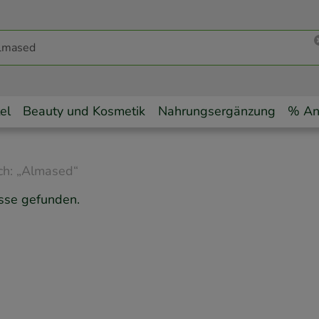
el
Beauty und Kosmetik
Nahrungsergänzung
% An
ch:
„
Almased
“
sse gefunden.