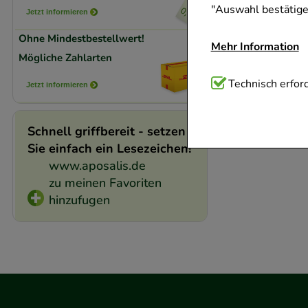
"Auswahl bestätigen
Jetzt informieren
Ohne Mindestbestellwert!
Mehr Information
Mögliche Zahlarten
Technisch Notwend
Technisch erford
Jetzt informieren
Website notwendig 
verzichtet werden 
Schnell griffbereit - setzen
Sie einfach ein Lesezeichen!
Komfort:
Diese Coo
www.aposalis.de
beispielsweise für
zu meinen Favoriten
Verhaltensweisen (
hinzufugen
auf Ihre Bedürfnis
Statistik & Trackin
unserer Website sa
den Inhalt auf unse
gestalten. Bitte be