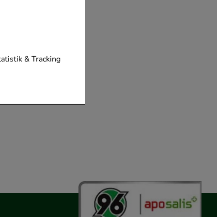
tionen unserer
tatistik & Tracking
diese nicht
der zu gestalten,
vorzugte
chen es uns auch
m zu betreiben.
der Nutzung
timieren können,
elevant für Sie zu
gle oder soziale